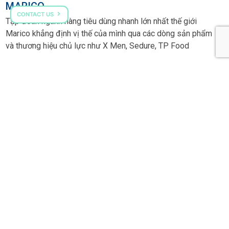
MARICO
CONTACT US
Tập đoàn ngành hàng tiêu dùng nhanh lớn nhất thế giới
C
Marico khẳng định vị thế của mình qua các dòng sản phẩm
và thương hiệu chủ lực như X Men, Sedure, TP Food
COME TALK TO US
HOTLINE: (+84) 287 303 0568