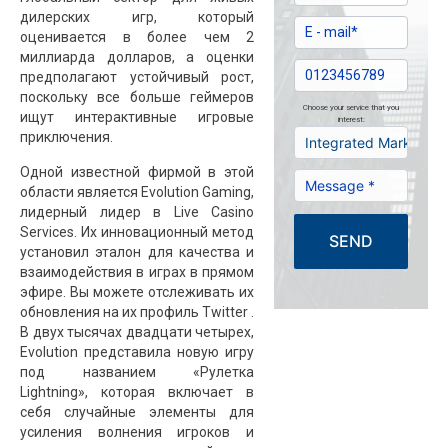
дилерских игр, который
оценивается в более чем 2
миллиарда долларов, а оценки
предполагают устойчивый рост,
поскольку все больше геймеров
Choose your service that you
ищут интерактивные игровые
interest:
приключения.
Одной известной фирмой в этой
области является Evolution Gaming,
лидерный лидер в Live Casino
Services. Их инновационный метод
SEND
установил эталон для качества и
взаимодействия в играх в прямом
эфире. Вы можете отслеживать их
обновления на их
профиль Twitter
.
В двух тысячах двадцати четырех,
Evolution представила новую игру
под названием «Рулетка
Lightning», которая включает в
себя случайные элементы для
усиления волнения игроков и