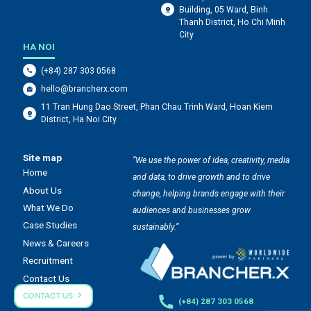
Building, 05 Ward, Binh
Thanh District, Ho Chi Minh
City
HA NOI
(+84) 287 303 0568
hello@brancherx.com
11 Tran Hung Dao Street, Phan Chau Trinh Ward, Hoan Kiem
District, Ha Noi City
Site map
“We use the power of idea, creativity, media
Home
and data, to drive growth and to drive
About Us
change, helping brands engage with their
What We Do
audiences and businesses grow
Case Studies
sustainably.”
News & Careers
Recruitment
Contact Us
CONTACT US
(+84) 287 303 0568