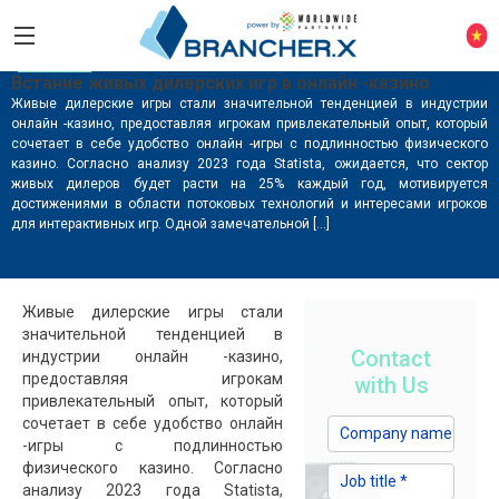
CASINO6
Встание живых дилерских игр в онлайн -казино
Живые дилерские игры стали значительной тенденцией в индустрии
онлайн -казино, предоставляя игрокам привлекательный опыт, который
сочетает в себе удобство онлайн -игры с подлинностью физического
казино. Согласно анализу 2023 года Statista, ожидается, что сектор
живых дилеров будет расти на 25% каждый год, мотивируется
достижениями в области потоковых технологий и интересами игроков
для интерактивных игр. Одной замечательной […]
Живые дилерские игры стали
значительной тенденцией в
Contact
индустрии онлайн -казино,
предоставляя игрокам
with Us
привлекательный опыт, который
сочетает в себе удобство онлайн
-игры с подлинностью
физического казино. Согласно
анализу 2023 года Statista,