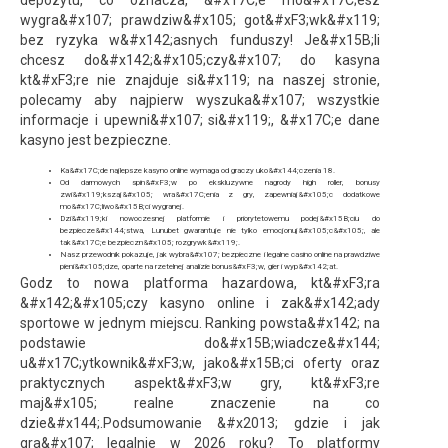
depozytu, co oznacza, &#x17C;e mo&#x17C;esz
wygra&#x107; prawdziw&#x105; got&#xF3;wk&#x119;
bez ryzyka w&#x142;asnych funduszy! Je&#x15B;li
chcesz do&#x142;&#x105;czy&#x107; do kasyna
kt&#xF3;re nie znajduje si&#x119; na naszej stronie,
polecamy aby najpierw wyszuka&#x107; wszystkie
informacje i upewni&#x107; si&#x119;, &#x17C;e dane
kasyno jest bezpieczne.
Ka&#x17C;de najlepsze kasyno online wymaga od graczy uko&#x144;czenia 18.
Od darmowych spin&#xF3;w po ekskluzywne nagrody high roller, bonusy
zwi&#x119;kszaj&#x105; wra&#x17C;enia z gry, zapewniaj&#x105;c dodatkowe
mo&#x17C;liwo&#x15B;ci wygranej.
Dzi&#x119;ki nowoczesnej platformie i priorytetowemu podej&#x15B;ciu do
bezpiecze&#x144;stwa, Lunubet gwarantuje nie tylko emocjonuj&#x105;c&#x105;, ale
tak&#x17C;e bezpieczn&#x105; rozgrywk&#x119;.
Nasz przewodnik pokazuje, jak wybra&#x107; bezpieczne i legalne casino online na prawdziwe
pieni&#x105;dze, oparte na rzetelnej analizie bonus&#xF3;w, gier i wyp&#x142;at.
Godz to nowa platforma hazardowa, kt&#xF3;ra
&#x142;&#x105;czy kasyno online i zak&#x142;ady
sportowe w jednym miejscu. Ranking powsta&#x142; na
podstawie do&#x15B;wiadcze&#x144;
u&#x17C;ytkownik&#xF3;w, jako&#x15B;ci oferty oraz
praktycznych aspekt&#xF3;w gry, kt&#xF3;re
maj&#x105; realne znaczenie na co
dzie&#x144;.Podsumowanie &#x2013; gdzie i jak
gra&#x107; legalnie w 2026 roku? To platformy