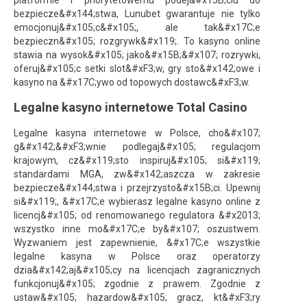
platformie i priorytetowemu podej&#x15B;ciu do
bezpiecze&#x144;stwa, Lunubet gwarantuje nie tylko
emocjonuj&#x105;c&#x105;, ale tak&#x17C;e
bezpieczn&#x105; rozgrywk&#x119;. To kasyno online
stawia na wysok&#x105; jako&#x15B;&#x107; rozrywki,
oferuj&#x105;c setki slot&#xF3;w, gry sto&#x142;owe i
kasyno na &#x17C;ywo od topowych dostawc&#xF3;w.
Legalne kasyno internetowe Total Casino
Legalne kasyna internetowe w Polsce, cho&#x107;
g&#x142;&#xF3;wnie podlegaj&#x105; regulacjom
krajowym, cz&#x119;sto inspiruj&#x105; si&#x119;
standardami MGA, zw&#x142;aszcza w zakresie
bezpiecze&#x144;stwa i przejrzysto&#x15B;ci. Upewnij
si&#x119;, &#x17C;e wybierasz legalne kasyno online z
licencj&#x105; od renomowanego regulatora &#x2013;
wszystko inne mo&#x17C;e by&#x107; oszustwem.
Wyzwaniem jest zapewnienie, &#x17C;e wszystkie
legalne kasyna w Polsce oraz operatorzy
dzia&#x142;aj&#x105;cy na licencjach zagranicznych
funkcjonuj&#x105; zgodnie z prawem. Zgodnie z
ustaw&#x105; hazardow&#x105; gracz, kt&#xF3;ry