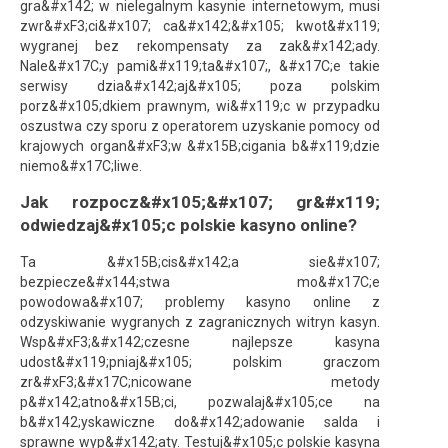
gra&#x142; w nielegalnym kasynie internetowym, musi
zwr&#xF3;ci&#x107; ca&#x142;&#x105; kwot&#x119;
wygranej bez rekompensaty za zak&#x142;ady.
Nale&#x17C;y pami&#x119;ta&#x107;, &#x17C;e takie
serwisy dzia&#x142;aj&#x105; poza polskim
porz&#x105;dkiem prawnym, wi&#x119;c w przypadku
oszustwa czy sporu z operatorem uzyskanie pomocy od
krajowych organ&#xF3;w &#x15B;cigania b&#x119;dzie
niemo&#x17C;liwe.
Jak rozpocz&#x105;&#x107; gr&#x119;
odwiedzaj&#x105;c polskie kasyno online?
Ta &#x15B;cis&#x142;a sie&#x107;
bezpiecze&#x144;stwa mo&#x17C;e
powodowa&#x107; problemy
kasyno online
z
odzyskiwanie wygranych z zagranicznych witryn kasyn.
Wsp&#xF3;&#x142;czesne najlepsze kasyna
udost&#x119;pniaj&#x105; polskim graczom
zr&#xF3;&#x17C;nicowane metody
p&#x142;atno&#x15B;ci, pozwalaj&#x105;ce na
b&#x142;yskawiczne do&#x142;adowanie salda i
sprawne wyp&#x142;aty. Testuj&#x105;c polskie kasyna