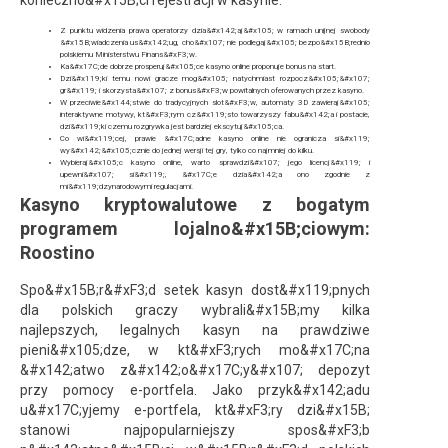
konieczno&#x15B;ci rejestracji w kasynie.
Z punktu widzenia prawa operatorzy dzia&#x142;aj&#x105; w ramach unijnej swobody
&#x15B;wiadczenia us&#x142;ug, cho&#x107; nie podlegaj&#x105; bezpo&#x15B;rednio
polskiemu Ministerstwu Finans&#xF3;w.
Ka&#x17C;de dobrze prosperuj&#x105;ce kasyno online proponuje bonus na start.
Dzi&#x119;ki temu nowi gracze mog&#x105; natychmiast rozpocz&#x105;&#x107;
gr&#x119; i skorzysta&#x107; z bonus&#xF3;w powitalnych oferowanych przez kasyno.
W przeciwie&#x144;stwie do tradycyjnych slot&#xF3;w, automaty 3D zawieraj&#x105;
interaktywne motywy, kt&#xF3;rym cz&#x119;sto towarzyszy fabu&#x142;a i postacie,
dzi&#x119;ki czemu rozgrywka jest bardziej ekscytuj&#x105;ca.
Co wi&#x119;cej, prawie &#x17C;adne kasyno online nie ogranicza si&#x119;
wy&#x142;&#x105;cznie do jednej wersji tej gry, tylko co najmniej do kilku.
Wybieraj&#x105;c kasyno online, warto sprawdzi&#x107; jego licencj&#x119; i
upewni&#x107; si&#x119;, &#x17C;e dzia&#x142;a ono zgodnie z
mi&#x119;dzynarodowymi regulacjami.
Kasyno kryptowalutowe z bogatym
programem lojalno&#x15B;ciowym:
Roostino
Spo&#x15B;r&#xF3;d setek kasyn dost&#x119;pnych
dla polskich graczy wybrali&#x15B;my kilka
najlepszych, legalnych kasyn na prawdziwe
pieni&#x105;dze, w kt&#xF3;rych mo&#x17C;na
&#x142;atwo z&#x142;o&#x17C;y&#x107; depozyt
przy pomocy e-portfela. Jako przyk&#x142;adu
u&#x17C;yjemy e-portfela, kt&#xF3;ry dzi&#x15B;
stanowi najpopularniejszy spos&#xF3;b