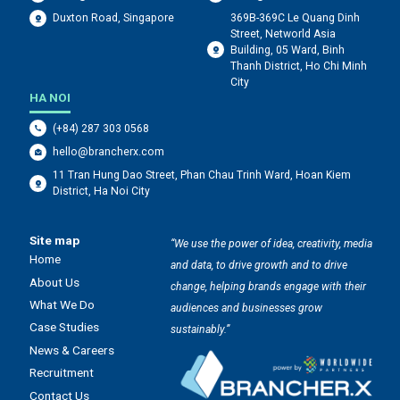
369B-369C Le Quang Dinh
Duxton Road, Singapore
Street, Networld Asia
Building, 05 Ward, Binh
Thanh District, Ho Chi Minh
City
HA NOI
(+84) 287 303 0568
hello@brancherx.com
11 Tran Hung Dao Street, Phan Chau Trinh Ward, Hoan Kiem
District, Ha Noi City
Site map
“We use the power of idea, creativity, media
Home
and data, to drive growth and to drive
About Us
change, helping brands engage with their
What We Do
audiences and businesses grow
Case Studies
sustainably.”
News & Careers
Recruitment
Contact Us