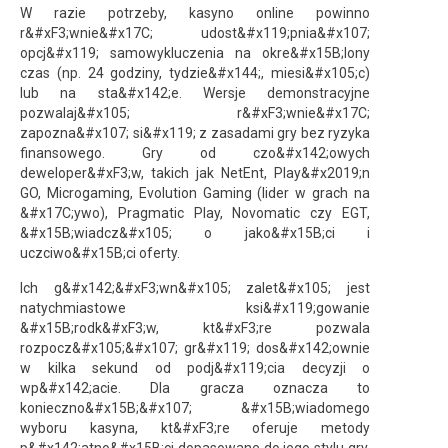
W razie potrzeby, kasyno online powinno
r&#xF3;wnie&#x17C; udost&#x119;pnia&#x107;
opcj&#x119; samowykluczenia na okre&#x15B;lony
czas (np. 24 godziny, tydzie&#x144;, miesi&#x105;c)
lub na sta&#x142;e. Wersje demonstracyjne
pozwalaj&#x105; r&#xF3;wnie&#x17C;
zapozna&#x107; si&#x119; z zasadami gry bez ryzyka
finansowego. Gry od czo&#x142;owych
deweloper&#xF3;w, takich jak NetEnt, Play&#x2019;n
GO, Microgaming, Evolution Gaming (lider w grach na
&#x17C;ywo), Pragmatic Play, Novomatic czy EGT,
&#x15B;wiadcz&#x105; o jako&#x15B;ci i
uczciwo&#x15B;ci oferty.
Ich g&#x142;&#xF3;wn&#x105; zalet&#x105; jest
natychmiastowe ksi&#x119;gowanie
&#x15B;rodk&#xF3;w, kt&#xF3;re pozwala
rozpocz&#x105;&#x107; gr&#x119; dos&#x142;ownie
w kilka sekund od podj&#x119;cia decyzji o
wp&#x142;acie. Dla gracza oznacza to
konieczno&#x15B;&#x107; &#x15B;wiadomego
wyboru kasyna, kt&#xF3;re oferuje metody