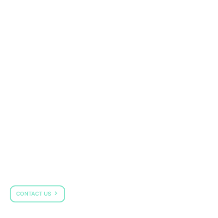
CONTACT US