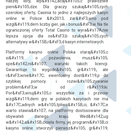
naszej listy, wp&#x142;acaj&#x105;c prawdziwe
pieni&#x105;dze. Dla graczy szukaj&#x105;cych
szerokiej oferty, Casinia to jedno z najlepszych kasyn
online w Polsce &#x2013; zar&#xF3;wno pod
wzgl&#x119;dem liczby gier, jak i bonus&#xF3;w. Na tle
ograniczonej oferty Total Casino to wyra&#x17A;nie
lepsza opcja dla os&#xF3;b szukaj&#x105;cych
alternatywy w&#x15B;r&#xF3;d kasyn internetowych.
Platformy kasyno online Polska staraj&#x105;c
si&#x119; o pozwolenia, musz&#x105;
spe&#x142;ni&#x107; warunki takich licencji.
Gwarantuje to wygodn&#x105; gr&#x119;, ale
r&#xF3;wnie&#x17C; ewentualny dost&#x119;p do
szybkiej pomocy i rozwi&#x105;zywanie
problem&#xF3;w od r&#x119;ki.
Por&#xF3;wnuj&#x105;c wszystkie za i przeciw
wzgl&#x119;dem gry w polskich kasynach nie ma
&#x17C;adnych w&#x105;tpliwo&#x15B;ci, &#x17C;e
warto stawia&#x107; na platformy dostosowane dla
obywateli danego kraju. Wed&#x142;ug
w&#x142;a&#x15B;ciciela firmy, jej programi&#x15B;ci
kasyno online
stworzyli pierwsz&#x105; gr&#x119;