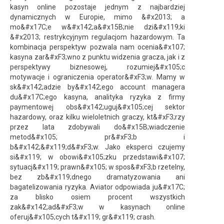
kasyn online pozostaje jednym z najbardziej
dynamicznych w Europie, mimo &#x2013; a
mo&#x17C;e w&#x142;a&#x15B;nie dzi&#x119;ki
&#x2013; restrykcyjnym regulacjom hazardowym. Ta
kombinacja perspektyw pozwala nam ocenia&#x107;
kasyna zar&#xF3;wno z punktu widzenia gracza, jak i z
perspektywy biznesowej, rozumiej&#x105;c
motywacje i ograniczenia operator&#xF3;w. Mamy w
sk&#x142;adzie by&#x142;ego account managera
du&#x17C;ego kasyna, analityka ryzyka z firmy
paymentowej obs&#x142;uguj&#x105;cej sektor
hazardowy, oraz kilku wieloletnich graczy, kt&#xF3;rzy
przez lata zdobywali do&#x15B;wiadczenie
metod&#x105; pr&#xF3;b i
b&#x142;&#x119;d&#xF3;w. Jako eksperci czujemy
si&#x119; w obowi&#x105;zku przedstawi&#x107;
sytuacj&#x119; prawn&#x105; w spos&#xF3;b rzetelny,
bez zb&#x119;dnego dramatyzowania ani
bagatelizowania ryzyka. Aviator odpowiada ju&#x17C;
za blisko osiem procent wszystkich
zak&#x142;ad&#xF3;w w kasynach online
oferuj&#x105;cych t&#x119; gr&#x119; crash.