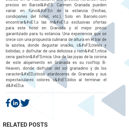
precios en Barcel&#xF3; Carmen Granada pueden
variar en funci&#xF3;n de la estancia (fechas,
condiciones del hotel, etc.). Solo en Barcelo.com
encontrar&#xE1;s las m&#xE1;s exclusivas ofertas
para este hotel en Granada y el mejor precio
garantizado para tu estancia. Una experiencia que se
crece con una propuesta culinaria de altura en el bar de
la azotea, donde degustar snacks, c&#xF3;cteles y
bebidas, o disfrutar de una deliciosa y rom&#xE1;ntica
cena gastron&#xF3;mica. Una de las joyas de la corona
de este alojamiento en Granada es su rooftop B-
Heaven, donde disfrutar del sol granadino y de los
caracter&#xED;sticos atardeceres de Granada y sus
espectaculares colores c&#xE1;lidos al terminar el
d&#xED;a.
RELATED POSTS