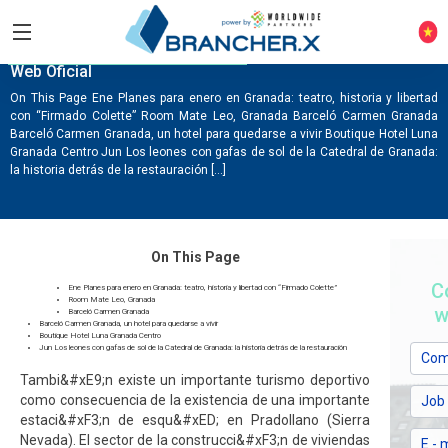
PLAZADETOROSDEGRANADA.ES
Web Oficial
On This Page Ene Planes para enero en Granada: teatro, historia y libertad
con “Firmado Colette” Room Mate Leo, Granada Barceló Carmen Granada
Barceló Carmen Granada, un hotel para quedarse a vivir Boutique Hotel Luna
Granada Centro Jun Los leones con gafas de sol de la Catedral de Granada:
la historia detrás de la restauración […]
On This Page
C
Ene Planes para enero en Granada: teatro, historia y libertad con “Firmado Colette”
Room Mate Leo, Granada
w
Barceló Carmen Granada
Barceló Carmen Granada, un hotel para quedarse a vivir
Boutique Hotel Luna Granada Centro
Jun Los leones con gafas de sol de la Catedral de Granada: la historia detrás de la restauración
Tambi&#xE9;n existe un importante turismo deportivo
como consecuencia de la existencia de una importante
estaci&#xF3;n de esqu&#xED; en Pradollano (Sierra
Nevada). El sector de la construcci&#xF3;n de viviendas