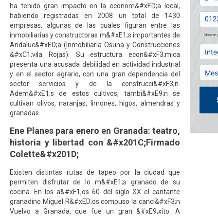
ha tenido gran impacto en la econom&#xED;a local,
habiendo registradas en 2008 un total de 1430
empresas, algunas de las cuales figuran entre las
inmobiliarias y constructoras m&#xE1;s importantes de
Choose y
Andaluc&#xED;a (Inmobiliaria Osuna y Construcciones
&#xC1;vila Rojas). Su estructura econ&#xF3;mica
presenta una acusada debilidad en actividad industrial
y en el sector agrario, con una gran dependencia del
sector servicios y de la construcci&#xF3;n.
Adem&#xE1;s de estos cultivos, tambi&#xE9;n se
cultivan olivos, naranjas, limones, higos, almendras y
granadas.
Ene Planes para enero en Granada: teatro,
historia y libertad con &#x201C;Firmado
Colette&#x201D;
Existen distintas rutas de tapeo por la ciudad que
permiten disfrutar de lo m&#xE1;s granado de su
cocina. En los a&#xF1;os 60 del siglo XX el cantante
granadino Miguel R&#xED;os compuso la canci&#xF3;n
Vuelvo a Granada, que fue un gran &#xE9;xito. A