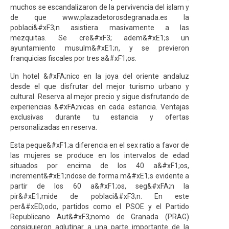
muchos se escandalizaron de la pervivencia del islam y
de que
www.plazadetorosdegranada.es
la
poblaci&#xF3;n asistiera masivamente a las
mezquitas. Se cre&#xF3; adem&#xE1;s un
ayuntamiento musulm&#xE1;n, y se previeron
franquicias fiscales por tres a&#xF1;os.
Un hotel &#xFA;nico en la joya del oriente andaluz
desde el que disfrutar del mejor turismo urbano y
cultural. Reserva al mejor precio y sigue disfrutando de
experiencias &#xFA;nicas en cada estancia. Ventajas
exclusivas durante tu estancia y ofertas
personalizadas en reserva.
Esta peque&#xF1;a diferencia en el sex ratio a favor de
las mujeres se produce en los intervalos de edad
situados por encima de los 40 a&#xF1;os,
increment&#xE1;ndose de forma m&#xE1;s evidente a
partir de los 60 a&#xF1;os, seg&#xFA;n la
pir&#xE1;mide de poblaci&#xF3;n. En este
per&#xED;odo, partidos como el PSOE y el Partido
Republicano Aut&#xF3;nomo de Granada (PRAG)
consiguieron aglutinar a una parte importante de la