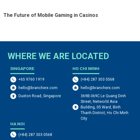
The Future of Mobile Gaming in Casinos
T
E
WHERE WE ARE LOCATED
SINGAPORE
HO CHI MINH
+65 9760 1919
(+84) 287 303 0568
hello@brancherx.com
hello@brancherx.com
369B-369C Le Quang Dinh
Duxton Road, Singapore
Street, Networld Asia
Building, 05 Ward, Binh
Thanh District, Ho Chi Minh
City
HA NOI
(+84) 287 303 0568