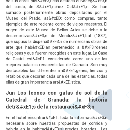
de sus obras pict&#xF3;ricas destaca el Bodeg&#xF3;n
del cardo, de S&#xE1;nchez Cot&#xE1;n. Se han
sumado posteriormente obras depositadas por el
Museo del Prado, as&#xED; como compras, tanto
ejemplos de arte reciente como de viejos maestros. El
origen de este Museo de Bellas Artes se debe a la
desamortizaci&#xF3;n de Mendiz&#xE1;bal (1837),
que supuso la dispersi&#xF3;n de numerosas obras de
arte que hab&#xED;an pertenecido a &#xF3;rdenes
religiosas y que fueron recogidas en este lugar. La Casa
de Castril est&#xE1; considerada como uno de los
mejores palacios renacentistas de Granada. Son muy
destacables las diferentes im&#xE1;genes, lienzos y
retablos que decoran cada una de las estancias, todas
ellas de gran importancia art&#xED;stica.
Jun Los leones con gafas de sol de la
Catedral de Granada: la historia
detr&#xE1;s de la restauraci&#xF3;n
En el hotel encontrar&#xE1; toda la informaci&#xF3;n
necesaria sobre nuestras propuestas de comida y
bebida en la habitaci&#xF3;n, precios, horarios… Los