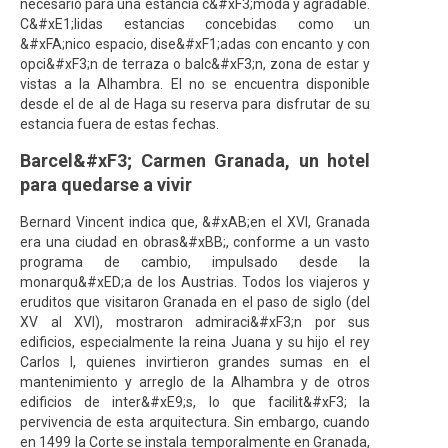
necesario para una estancia c&#xF3;moda y agradable.
C&#xE1;lidas estancias concebidas como un
&#xFA;nico espacio, dise&#xF1;adas con encanto y con
opci&#xF3;n de terraza o balc&#xF3;n, zona de estar y
vistas a la Alhambra. El no se encuentra disponible
desde el de al de Haga su reserva para disfrutar de su
estancia fuera de estas fechas.
Barcel&#xF3; Carmen Granada, un hotel
para quedarse a vivir
Bernard Vincent indica que, &#xAB;en el XVI, Granada
era una ciudad en obras&#xBB;, conforme a un vasto
programa de cambio, impulsado desde la
monarqu&#xED;a de los Austrias. Todos los viajeros y
eruditos que visitaron Granada en el paso de siglo (del
XV al XVI), mostraron admiraci&#xF3;n por sus
edificios, especialmente la reina Juana y su hijo el rey
Carlos I, quienes invirtieron grandes sumas en el
mantenimiento y arreglo de la Alhambra y de otros
edificios de inter&#xE9;s, lo que facilit&#xF3; la
pervivencia de esta arquitectura. Sin embargo, cuando
en 1499 la Corte se instala temporalmente en Granada,