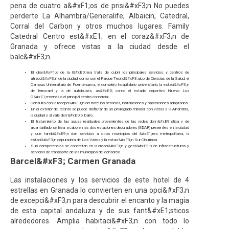
pena de cuatro a&#xF1;os de prisi&#xF3;n No puedes
perderte La Alhambra/Generalife, Albaicin, Catedral,
Corral del Carbon y otros muchos lugares. Family
Catedral Centro est&#xE1; en el coraz&#xF3;n de
Granada y ofrece vistas a la ciudad desde el
balc&#xF3;n.
El dise&#xF1;o de la l&#xED;nea trata de cubrir los principales servicios y centros de
atracci&#xF3;n de la ciudad como son el Parque Tecnol&#xF3;gico de Ciencias de la Salud, el
Campus Universitario de Fuentenueva, el complejo hospitalario universitario, la estaci&#xF3;n
de ferrocarril y la de autobuses, as&#xED; como el estadio deportivo Nuevo Los
C&#xE1;rmenes o el principal centro comercial.
Consulta con la recepci&#xF3;n del hotel los servicios, instalaciones y habitaciones adaptados.
En el exterior del recinto se puede disfrutar de un privilegiado mirador con vistas a la Alhambra,
la ciudad y al valle del r&#xED;o Darro.
El tratamiento de las aguas residuales provenientes de las redes dom&#xE9;stica y de
alcantarillado se lleva a cabo en las dos estaciones depuradores (EDAR) presentes en la ciudad
y que tambi&#xE9;n dan servicios a otros municipios del &#xE1;rea metropolitana, la
estaci&#xF3;n depuradora de Los Vados y la estaci&#xF3;n Sur-Churriana.
Sus competencias se concretan en la creaci&#xF3;n y gesti&#xF3;n de infraestructuras y
servicios de transporte de los municipios del consorcio.
Barcel&#xF3; Carmen Granada
Las instalaciones y los servicios de este hotel de 4
estrellas en Granada lo convierten en una opci&#xF3;n
de excepci&#xF3;n para descubrir el encanto y la magia
de esta capital andaluza y de sus fant&#xE1;sticos
alrededores. Amplia habitaci&#xF3;n con todo lo