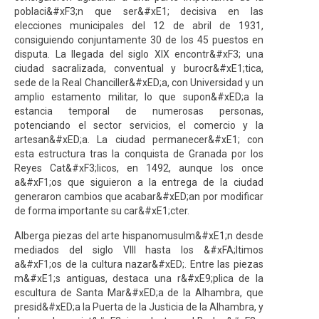
poblaci&#xF3;n que ser&#xE1; decisiva en las
elecciones municipales del 12 de abril de 1931,
consiguiendo conjuntamente 30 de los 45 puestos en
disputa. La llegada del siglo XIX encontr&#xF3; una
ciudad sacralizada, conventual y burocr&#xE1;tica,
sede de la Real Chanciller&#xED;a, con Universidad y un
amplio estamento militar, lo que supon&#xED;a la
estancia temporal de numerosas personas,
potenciando el sector servicios, el comercio y la
artesan&#xED;a. La ciudad permanecer&#xE1; con
esta estructura tras la conquista de Granada por los
Reyes Cat&#xF3;licos, en 1492, aunque los once
a&#xF1;os que siguieron a la entrega de la ciudad
generaron cambios que acabar&#xED;an por modificar
de forma importante su car&#xE1;cter.
Alberga piezas del arte hispanomusulm&#xE1;n desde
mediados del siglo VIII hasta los &#xFA;ltimos
a&#xF1;os de la cultura nazar&#xED;. Entre las piezas
m&#xE1;s antiguas, destaca una r&#xE9;plica de la
escultura de Santa Mar&#xED;a de la Alhambra, que
presid&#xED;a la Puerta de la Justicia de la Alhambra, y