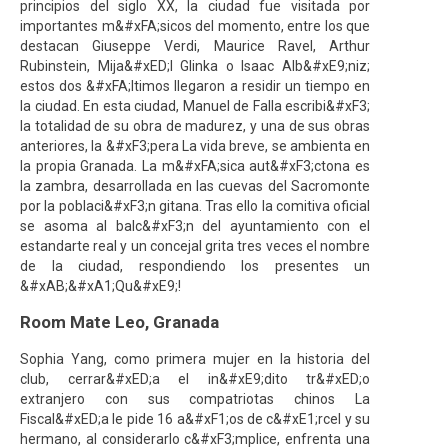
principios del siglo XX, la ciudad fue visitada por
importantes m&#xFA;sicos del momento, entre los que
destacan Giuseppe Verdi, Maurice Ravel, Arthur
Rubinstein, Mija&#xED;l Glinka o Isaac Alb&#xE9;niz;
estos dos &#xFA;ltimos llegaron a residir un tiempo en
la ciudad. En esta ciudad, Manuel de Falla escribi&#xF3;
la totalidad de su obra de madurez, y una de sus obras
anteriores, la &#xF3;pera La vida breve, se ambienta en
la propia Granada. La m&#xFA;sica aut&#xF3;ctona es
la zambra, desarrollada en las cuevas del Sacromonte
por la poblaci&#xF3;n gitana. Tras ello la comitiva oficial
se asoma al balc&#xF3;n del ayuntamiento con el
estandarte real y un concejal grita tres veces el nombre
de la ciudad, respondiendo los presentes un
&#xAB;&#xA1;Qu&#xE9;!
Room Mate Leo, Granada
Sophia Yang, como primera mujer en la historia del
club, cerrar&#xED;a el in&#xE9;dito tr&#xED;o
extranjero con sus compatriotas chinos La
Fiscal&#xED;a le pide 16 a&#xF1;os de c&#xE1;rcel y su
hermano, al considerarlo c&#xF3;mplice, enfrenta una