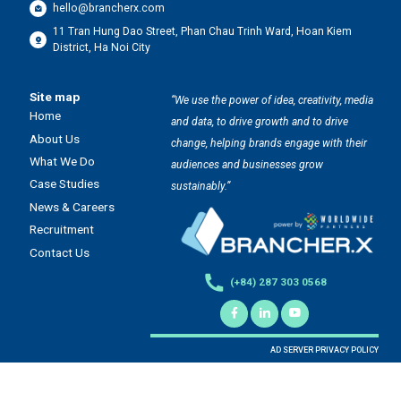
hello@brancherx.com
11 Tran Hung Dao Street, Phan Chau Trinh Ward, Hoan Kiem
District, Ha Noi City
Site map
“We use the power of idea, creativity, media
Home
and data, to drive growth and to drive
About Us
change, helping brands engage with their
What We Do
audiences and businesses grow
Case Studies
sustainably.”
News & Careers
Recruitment
Contact Us
(+84) 287 303 0568
AD SERVER PRIVACY POLICY