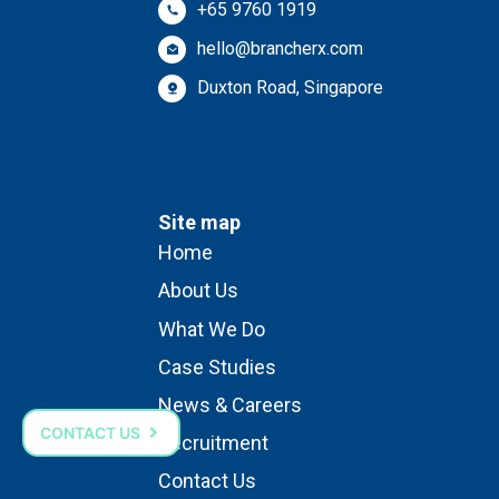
+65 9760 1919
hello@brancherx.com
Duxton Road, Singapore
Site map
Home
About Us
What We Do
Case Studies
News & Careers
CONTACT US
Recruitment
Contact Us