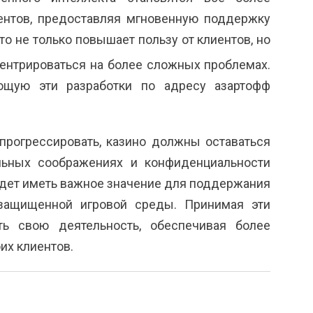
ентов, предоставляя мгновенную поддержку
Это не только повышает пользу от клиентов, но
центрироваться на более сложных проблемах.
ующую эти разработки по адресу
азартофф
прогрессировать, казино должны оставаться
ьных соображениях и конфиденциальности
удет иметь важное значение для поддержания
защищенной игровой среды. Принимая эти
ить свою деятельность, обеспечивая более
их клиентов.