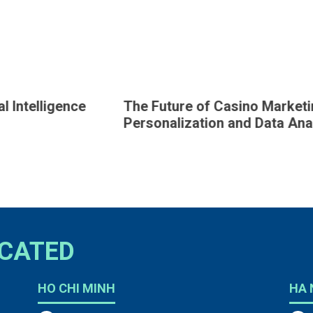
e
The Future of Casino Marketing:
T
Personalization and Data Analytics
C
OCATED
HO CHI MINH
HA 