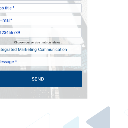
Choose your service that you interest:
SEND