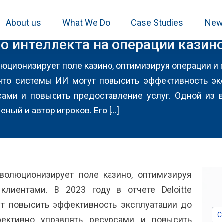
About us
What We Do
Case Studies
New
о интеллекта на операции казин
юционизирует поле казино, оптимизируя операции и 
ь, что системы ИИ могут повысить эффективность эк
сами и повысить предоставление услуг. Одной из
ный и автор игроков. Его […]
волюционизирует поле казино, оптимизируя
лиентами. В 2023 году в отчете Deloitte
ут повысить эффективность эксплуатации до
ективно управлять ресурсами и повысить