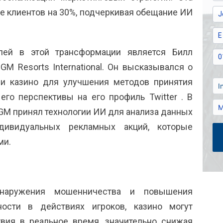
е клиентов на 30%, подчеркивая обещание ИИ
лей в этой трансформации является Билл
M Resorts International. Он высказывался о
и казино для улучшения методов принятия
 его перспективы на его
профиль Twitter
. В
GM принял технологии ИИ для анализа данных
дивидуальных рекламных акций, которые
ми.
бнаружения мошенничества и повышения
ности в действиях игроков, казино могут
вия в реальное время, значительно снижая