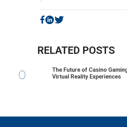
RELATED POSTS
ng in
The Future of Casino Gaming:
Virtual Reality Experiences