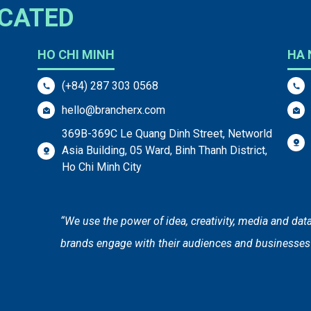
OCATED
HO CHI MINH
HA 
(+84) 287 303 0568
hello@brancherx.com
369B-369C Le Quang Dinh Street, Networld
Asia Building, 05 Ward, Binh Thanh District,
Ho Chi Minh City
“We use the power of idea, creativity, media and dat
brands engage with their audiences and businesses 