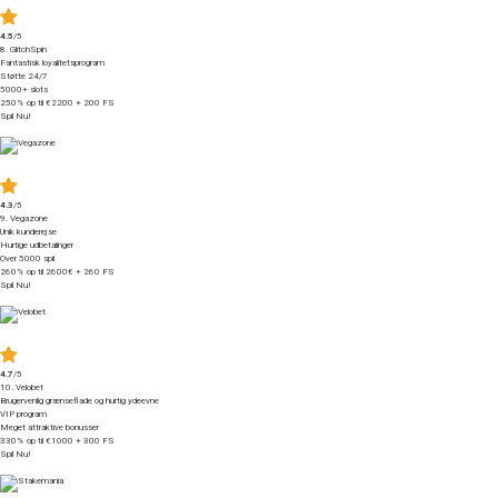
4.5
/5
8. GlitchSpin
Fantastisk loyalitetsprogram
Støtte 24/7
5000+ slots
250% op til €2200 + 200 FS
Spil Nu!
4.3
/5
9. Vegazone
Unik kunderejse
Hurtige udbetalinger
Over 5000 spil
260% op til 2600€ + 260 FS
Spil Nu!
4.7
/5
10. Velobet
Brugervenlig grænseflade og hurtig ydeevne
VIP program
Meget attraktive bonusser
330% op til €1000 + 300 FS
Spil Nu!