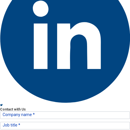
Contact with Us