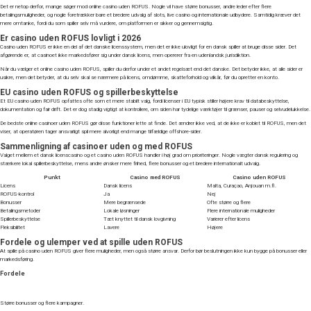
Det er netop derfor, mange søger mod online casino uden ROFUS. Nogle vil have større bonusser, andre leder efter flere
betalingsmuligheder, og nogle foretrækker bare et bredere udvalg af slots, live casino og internationale udbydere. Samtidig kræver det
mere omtanke, fordi du som spiller selv må vurdere, om platformen er sikker og gennemsigtig.
Er casino uden ROFUS lovligt i 2026
Casino uden ROFUS er ikke en del af det danske licenssystem, men det er ikke ulovligt for en dansk spiller at bruge disse sider. Det
afgørende er, at casinoet ikke markedsfører sig under dansk licens, men opererer fra en udenlandsk jurisdiktion.
Når du vælger et online casino uden ROFUS, spiller du derfor under et andet regelsæt end det danske. Det betyder ikke, at alle sider er
usikre, men det betyder, at du selv skal se nærmere på licens, omdømme, skatteforhold og vilkår, før du opretter en konto.
EU casino uden ROFUS og spillerbeskyttelse
Et EU casino uden ROFUS opfattes ofte som et mere stabilt valg, fordi licenser i EU typisk stiller højere krav til databeskyttelse,
dokumentation og fair drift. Det er dog stadig vigtigt at kontrollere, om siden har tydelige værktøjer til grænser, pauser og selvudelukkelse.
De bedste online casinoer uden ROFUS gør disse funktioner lette at finde. Det ændrer ikke ved, at de ikke er koblet til ROFUS, men det
viser, at operatøren tager ansvarligt spil mere alvorligt end mange tilfældige offshore-sider.
Sammenligning af casinoer uden og med ROFUS
Valget mellem et dansk licenscasino og et casino uden ROFUS handler i høj grad om prioriteringer. Nogle vægter dansk regulering og
stærkere lokal spillerbeskyttelse, mens andre ønsker mere frihed, flere bonusser og et bredere internationalt udvalg.
Punkt
Casino med ROFUS
Casino uden ROFUS
Licens
Dansk licens
Malta, Curaçao, Anjouan m.fl.
ROFUS-kontrol
Ja
Nej
Bonusser
Mere begrænsede
Ofte større og flere
Betalingsmetoder
Lokale løsninger
Flere internationale muligheder
Spillerbeskyttelse
Tæt knyttet til dansk lovgivning
Varierer efter licens
Fleksibilitet
Lavere
Højere
Fordele og ulemper ved at spille uden ROFUS
At spille på casino uden ROFUS giver flere muligheder, men også større ansvar. Derfor bør beslutningen ikke kun bygge på bonusser eller
markedsføring.
Fordele
Større bonusser og flere kampagner.