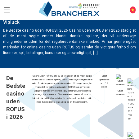
1
Vipluck
De Bedste casino uden ROFUS i 2026 Casino uden ROFUS er i 2026 stadig et
af de mest søgte emner blandt danske spillere, der vil undersøge
mulighederne uden for det regulerede danske marked. Vi har gennemgået
markedet for online casino uden ROFUS og samlet de vigtigste forhold om
licenser, spil, betalinger, bonusser og ansvarligt spil, […]
De
Casino uden ROFUS er i 2026 stadig et af de mest søgte
Sidst
emner blandt danske spillere, der vil undersøge mulighederne
opdateret:
uden for det regulerede danske marked. Vi har gennemgået
apr, 02
Bedste
markedet for online casino uden ROFUS og samlet de
2026
vigtigste forhold om licenser, spil, betalinger, bonusser og
Oliver
casino
100%
ansvarligt spil, så du kan få et mere klart billede af, hvad du
Madsen
op til
faktisk går ind til. Vores råd er fortsat enkelt: vælg kun sider
uden
€2000
med tydelig licens, klare vilkår og en troværdig drift.
+ 200
ROFUS
FS +
20€
i 2026
Free
Bet