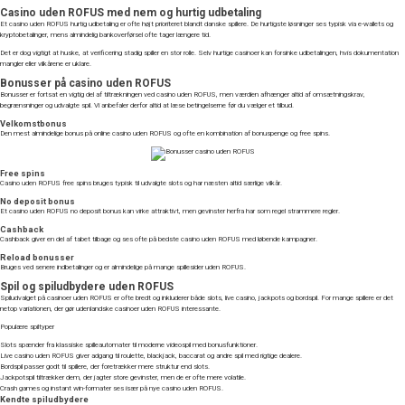
Casino uden ROFUS med nem og hurtig udbetaling
Et casino uden ROFUS hurtig udbetaling er ofte højt prioriteret blandt danske spillere. De hurtigste løsninger ses typisk via e-wallets og
kryptobetalinger, mens almindelig bankoverførsel ofte tager længere tid.
Det er dog vigtigt at huske, at verificering stadig spiller en stor rolle. Selv hurtige casinoer kan forsinke udbetalingen, hvis dokumentation
mangler eller vilkårene er uklare.
Bonusser på casino uden ROFUS
Bonusser er fortsat en vigtig del af tiltrækningen ved casino uden ROFUS, men værdien afhænger altid af omsætningskrav,
begrænsninger og udvalgte spil. Vi anbefaler derfor altid at læse betingelserne før du vælger et tilbud.
Velkomstbonus
Den mest almindelige bonus på online casino uden ROFUS og ofte en kombination af bonuspenge og free spins.
Free spins
Casino uden ROFUS free spins bruges typisk til udvalgte slots og har næsten altid særlige vilkår.
No deposit bonus
Et casino uden ROFUS no deposit bonus kan virke attraktivt, men gevinster herfra har som regel strammere regler.
Cashback
Cashback giver en del af tabet tilbage og ses ofte på bedste casino uden ROFUS med løbende kampagner.
Reload bonusser
Bruges ved senere indbetalinger og er almindelige på mange spillesider uden ROFUS.
Spil og spiludbydere uden ROFUS
Spiludvalget på casinoer uden ROFUS er ofte bredt og inkluderer både slots, live casino, jackpots og bordspil. For mange spillere er det
netop variationen, der gør udenlandske casinoer uden ROFUS interessante.
Populære spiltyper
Slots spænder fra klassiske spilleautomater til moderne videospil med bonusfunktioner.
Live casino uden ROFUS giver adgang til roulette, blackjack, baccarat og andre spil med rigtige dealere.
Bordspil passer godt til spillere, der foretrækker mere struktur end slots.
Jackpotspil tiltrækker dem, der jagter store gevinster, men de er ofte mere volatile.
Crash games og instant win-formater ses især på nye casino uden ROFUS.
Kendte spiludbydere