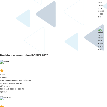
100%
op til
€2000
+ 300
FS
100%
op til
€2000
+ 300
FS
Bedste casinoer uden ROFUS 2026
5.0
/5
1. Vipluck
Hurtige udbetalinger og nem verifikation
De bedste softwareudbydere
VIP system
100% op til 2000€ + 300 FS
Spil Nu!