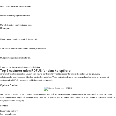
Flere internationale betalingsmetoder.
Bredere spiludvalg og flere udbydere.
Mere fleksibilitet i registrering og brug.
Ulemper
Mindre spillerbeskyttelse end på danske sider.
Stor forskel på kvaliteten mellem forskellige operatører.
Mulig skat på gevinster uden for EU.
Større behov for egen kontrol og budgetstyring.
Top 5 casinoer uden ROFUS for danske spillere
Vi har analyseret markedet og udvalgt fem navne, der fremstår mest interessante for danske spillere ud fra spiludvalg,
betalingsmuligheder, brugervenlighed og samlet troværdighed. Vores mål er ikke bare at nævne populære brands, men at pege på
casinoer uden ROFUS, som ser mest balancerede ud i praksis.
Vipluck Casino
Vipluck Casino henvender sig til spillere, der ønsker en enkel platform med et moderne udtryk og et solidt udvalg af slots og live casino.
Siden virker overskuelig på både computer og mobil, og den passer godt til brugere, der foretrækker en let navigerbar oplevelse frem for en
tung og kompleks opbygning.
Fordele
Brugervenlig platform
God mobiloplevelse