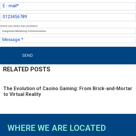
Choose your service that you interest:
SEND
RELATED POSTS
The Evolution of Casino Gaming: From Brick-and-Mortar
T
to Virtual Reality
O
WHERE WE ARE LOCATED