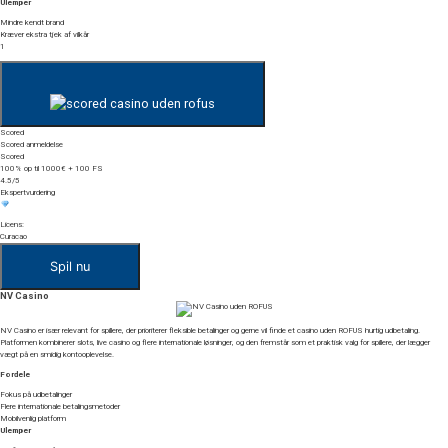
Ulemper
Mindre kendt brand
Kræver ekstra tjek af vilkår
1
Scored
Scored anmeldelse
Scored
100% op til 1000€ + 100 FS
4.5/5
Ekspertvurdering
Licens:
Curacao
Spil nu
NV Casino
NV Casino er især relevant for spillere, der prioriterer fleksible betalinger og gerne vil finde et casino uden ROFUS hurtig udbetaling.
Platformen kombinerer slots, live casino og flere internationale løsninger, og den fremstår som et praktisk valg for spillere, der lægger
vægt på en smidig kontooplevelse.
Fordele
Fokus på udbetalinger
Flere internationale betalingsmetoder
Mobilvenlig platform
Ulemper