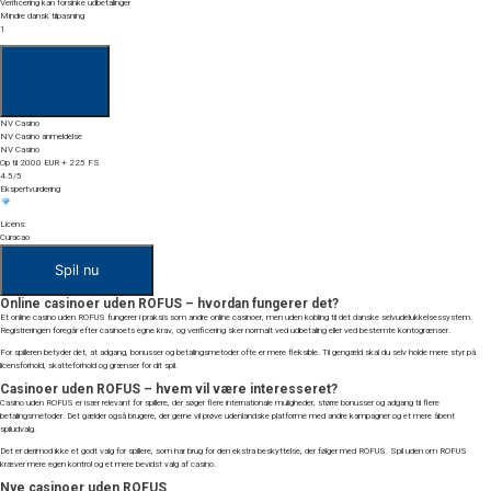
Verificering kan forsinke udbetalinger
Mindre dansk tilpasning
1
NV Casino
NV Casino anmeldelse
NV Casino
Op til 2000 EUR + 225 FS
4.5/5
Ekspertvurdering
Licens:
Curacao
Spil nu
Online casinoer uden ROFUS – hvordan fungerer det?
Et online casino uden ROFUS fungerer i praksis som andre online casinoer, men uden kobling til det danske selvudelukkelsessystem.
Registreringen foregår efter casinoets egne krav, og verificering sker normalt ved udbetaling eller ved bestemte kontogrænser.
For spilleren betyder det, at adgang, bonusser og betalingsmetoder ofte er mere fleksible. Til gengæld skal du selv holde mere styr på
licensforhold, skatteforhold og grænser for dit spil.
Casinoer uden ROFUS – hvem vil være interesseret?
Casino uden ROFUS er især relevant for spillere, der søger flere internationale muligheder, større bonusser og adgang til flere
betalingsmetoder. Det gælder også brugere, der gerne vil prøve udenlandske platforme med andre kampagner og et mere åbent
spiludvalg.
Det er derimod ikke et godt valg for spillere, som har brug for den ekstra beskyttelse, der følger med ROFUS. Spil uden om ROFUS
kræver mere egen kontrol og et mere bevidst valg af casino.
Nye casinoer uden ROFUS