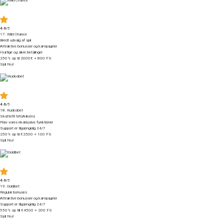
4.6
/5
17. Wild Chance
Bredt udvalg af spil
Attraktive bonusser og kampagner
Hurtige og sikre betalinger
250% op til 2000€ + 800 FS
Spil Nu!
4.6
/5
18. Kudosbet
Skattefri MGA-licens
Prøv vores eksklusive funktioner
Support er tilgængelig 24/7
250% op til €2500 + 100 FS
Spil Nu!
4.6
/5
19. Goldbet
Regular bonuses
Attraktive bonusser og kampagner
Support er tilgængelig 24/7
550% op till €4500 + 200 FS
Spil Nu!