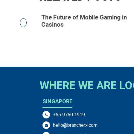
r Games on
The Future of Mobile Gaming in
Casinos
WHERE WE ARE L
SINGAPORE
+65 9760 1919
hello@brancherx.com