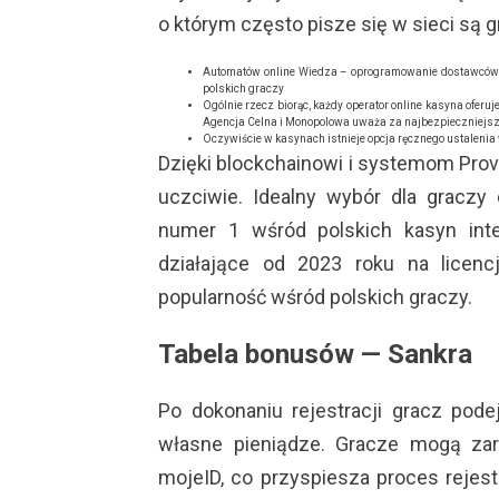
o którym często pisze się w sieci są g
Automatów online Wiedza – oprogramowanie dostawców s
polskich graczy
Ogólnie rzecz biorąc, każdy operator online kasyna oferu
Agencja Celna i Monopolowa uważa za najbezpieczniejsze 
Oczywiście w kasynach istnieje opcja ręcznego ustalenia 
Dzięki blockchainowi i systemom Prov
uczciwie. Idealny wybór dla graczy
numer 1 wśród polskich kasyn inte
działające od 2023 roku na licenc
popularność wśród polskich graczy.
Tabela bonusów — Sankra
Po dokonaniu rejestracji gracz pod
własne pieniądze. Gracze mogą zar
mojeID, co przyspiesza proces rejes