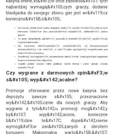
kasyna online, kt&#xF3;re chce zadowoli&#x107; tych
najbardziej wymagaj&#x105;cych graczy, dodanie
blackjacka do swojego zbioru gier jest wr&#x119;cz
konieczno&#x15B;ci&#x105;.
Na naszej stronie nowe.casino skupiamy si&#x119; wy&#x142;&#x105;cznie na tych
bonusach, kt&#xF3;re bez przeszk&#xF3;d mog&#x105; odebra&#x107; polscy
gracze.
To spore udogodnienie, gdy&#x17C; pozwala Ci omin&#x105;&#x107; op&#x142;aty
za przewalutowanie.
Gry kasynowe r&#xF3;wnie&#x17C; pochodz&#x105; od licencjonowanych
dostawc&#xF3;w i nie s&#x105; w &#x17C;aden spos&#xF3;b modyfikowane pod
k&#x105;tem oszustwa.
Dodatkowo wymagaj&#x105; potwierdzenia adresu e-mail i zaakceptowania regulaminu
kasyna z bonusem bez depozytu.
Legalne polskie kasyno online publikuje numer licencji i jasno opisuje zasady
wyp&#x142;at.
Czy wygrane z darmowych spin&#xF3;w
s&#x105; wyp&#x142;acalne?
Promocje oferowane przez nowe kasyna bez
depozytu zawsze s&#x105; przeznaczone
wy&#x142;&#x105;cznie dla nowych graczy. Aby
wygrane z tytu&#x142;u promocji mog&#x142;y
by&#x107; wyp&#x142;acone, konieczne
b&#x119;dzie te&#x17C; dope&#x142;nienie
wymog&#xF3;w zwi&#x105;zanych z obrotem
bonusem. Maksymalna warto&#x15B;&#x107;