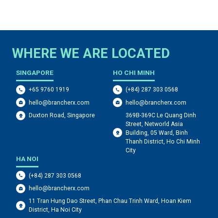
WHERE WE ARE LOCATED
SINGAPORE
HO CHI MINH
+65 9760 1919
(+84) 287 303 0568
hello@brancherx.com
hello@brancherx.com
369B-369C Le Quang Dinh
Duxton Road, Singapore
Street, Networld Asia
Building, 05 Ward, Binh
Thanh District, Ho Chi Minh
City
HA NOI
(+84) 287 303 0568
hello@brancherx.com
11 Tran Hung Dao Street, Phan Chau Trinh Ward, Hoan Kiem
District, Ha Noi City