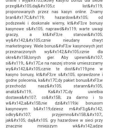
online i wyj&#x105;tkowy kasyno bonus dla siebie
przegl&#x105;daj&#x105;c list&#x119;
proponowanych przez nas kasyn online. Znamy
bran&#x17C;&#x119; hazardow&#x105; od
podszewki i doskonale wiemy, kt&#xF3;re bonusy
kasynowe s&#x105; naprawd&#x119; warte uwagi
graczy, a kt&#xF3;re stanowi&#x105;
wy&#x142;&#x105;cznie nieudany chwyt
marketingowy. Wiele bonus&#xF3;w kasynowych jest
przeznaczonych wy&#x142;&#x105;cznie dla
okre&#x15B;lonych gier. Aby upewni&#x107;
si&#x119;, &#x17C;e na naszej stronie umieszczamy
wy&#x142;&#x105;cznie te dost&#x119;pne w
kasyno bonusy, kt&#xF3;re s&#x105; sprawdzone i
godne polecenia, ka&#x17C;dy pakiet bonus&#xF3;w
przechodzi nasz&#x105; starann&#x105;
analiz&#x119;. Ka&#x17C;dy uwielbia
dostawa&#x107; co&#x15B; za darmo i to
w&#x142;a&#x15B;nie dzi&#x119;ki bonusom
kasynowym b&#x119;dziesz m&#xF3;g&#x142;
odkry&#x107; przyjemno&#x15B;&#x107;,
jak&#x105; daj&#x105; gry hazardowe w sieci przy
znacznie mniejszym wk&#x142;adzie