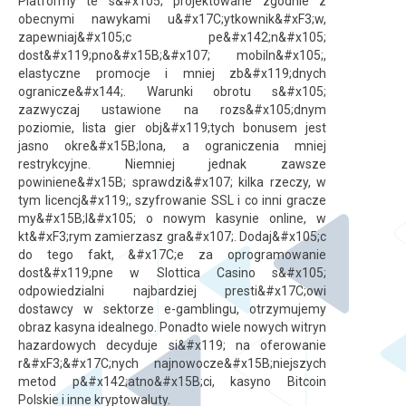
Platformy te s&#x105; projektowane zgodnie z
obecnymi nawykami u&#x17C;ytkownik&#xF3;w,
zapewniaj&#x105;c pe&#x142;n&#x105;
dost&#x119;pno&#x15B;&#x107; mobiln&#x105;,
elastyczne promocje i mniej zb&#x119;dnych
ogranicze&#x144;. Warunki obrotu s&#x105;
zazwyczaj ustawione na rozs&#x105;dnym
poziomie, lista gier obj&#x119;tych bonusem jest
jasno okre&#x15B;lona, a ograniczenia mniej
restrykcyjne. Niemniej jednak zawsze
powiniene&#x15B; sprawdzi&#x107; kilka rzeczy, w
tym licencj&#x119;, szyfrowanie SSL i co inni gracze
my&#x15B;l&#x105; o nowym kasynie online, w
kt&#xF3;rym zamierzasz gra&#x107;. Dodaj&#x105;c
do tego fakt, &#x17C;e za oprogramowanie
dost&#x119;pne w Slottica Casino s&#x105;
odpowiedzialni najbardziej presti&#x17C;owi
dostawcy w sektorze e-gamblingu, otrzymujemy
obraz kasyna idealnego. Ponadto wiele nowych witryn
hazardowych decyduje si&#x119; na oferowanie
r&#xF3;&#x17C;nych najnowocze&#x15B;niejszych
metod p&#x142;atno&#x15B;ci, kasyno Bitcoin
Polskie i inne kryptowaluty.