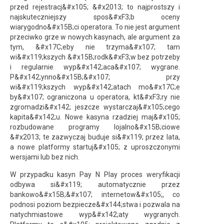
przed rejestracj&#x105; &#x2013; to najprostszy i
najskuteczniejszy spos&#xF3;b oceny
wiarygodno&#x15B;ci operatora. To nie jest argument
przeciwko grze w nowych kasynach, ale argument za
tym, &#x17C;eby nie trzyma&#x107; tam
wi&#x119;kszych &#x15B;rodk&#xF3;w bez potrzeby
i regularnie wyp&#x142;aca&#x107; wygrane.
P&#x142;ynno&#x15B;&#x107; przy
wi&#x119;kszych wyp&#x142;atach mo&#x17C;e
by&#x107; ograniczona u operatora, kt&#xF3;ry nie
zgromadzi&#x142; jeszcze wystarczaj&#x105;cego
kapita&#x142;u. Nowe kasyna rzadziej maj&#x105;
rozbudowane programy lojalno&#x15B;ciowe
&#x2013; te zazwyczaj buduje si&#x119; przez lata,
a nowe platformy startuj&#x105; z uproszczonymi
wersjami lub bez nich.
W przypadku kasyn Pay N Play proces weryfikacji
odbywa si&#x119; automatycznie przez
bankowo&#x15B;&#x107; internetow&#x105;, co
podnosi poziom bezpiecze&#x144;stwa i pozwala na
natychmiastowe wyp&#x142;aty wygranych.