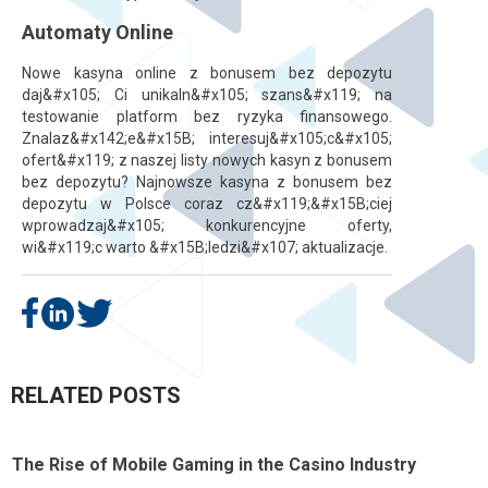
Automaty Online
Nowe kasyna online z bonusem bez depozytu
daj&#x105; Ci unikaln&#x105; szans&#x119; na
testowanie platform bez ryzyka finansowego.
Znalaz&#x142;e&#x15B; interesuj&#x105;c&#x105;
ofert&#x119; z naszej listy nowych kasyn z bonusem
bez depozytu? Najnowsze kasyna z bonusem bez
depozytu w Polsce coraz cz&#x119;&#x15B;ciej
wprowadzaj&#x105; konkurencyjne oferty,
wi&#x119;c warto &#x15B;ledzi&#x107; aktualizacje.
RELATED POSTS
The Rise of Mobile Gaming in the Casino Industry
T