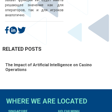
захват функции ИИ будет иметь
решающее значение как для
операторов, так и для игроков
аналогично.
RELATED POSTS
The Impact of Artificial Intelligence on Casino
T
Operations
D
WHERE WE ARE LOCATED
SINGAPORE
HO CHI MINH