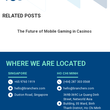
RELATED POSTS
The Future of Mobile Gaming in Casinos
T
E
WHERE WE ARE LOCATED
SINGAPORE
HO CHI MINH
+65 9760 1919
(+84) 287 303 0568
hello@brancherx.com
hello@brancherx.com
369B-369C Le Quang Dinh
Duxton Road, Singapore
Street, Networld Asia
Building, 05 Ward, Binh
Thanh District, Ho Chi Minh