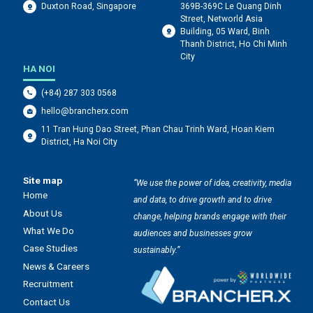
369B-369C Le Quang Dinh
Duxton Road, Singapore
Street, Networld Asia
Building, 05 Ward, Binh
Thanh District, Ho Chi Minh
City
HA NOI
(+84) 287 303 0568
hello@brancherx.com
11 Tran Hung Dao Street, Phan Chau Trinh Ward, Hoan Kiem
District, Ha Noi City
Site map
“We use the power of idea, creativity, media
Home
and data, to drive growth and to drive
About Us
change, helping brands engage with their
What We Do
audiences and businesses grow
Case Studies
sustainably.”
News & Careers
Recruitment
Contact Us