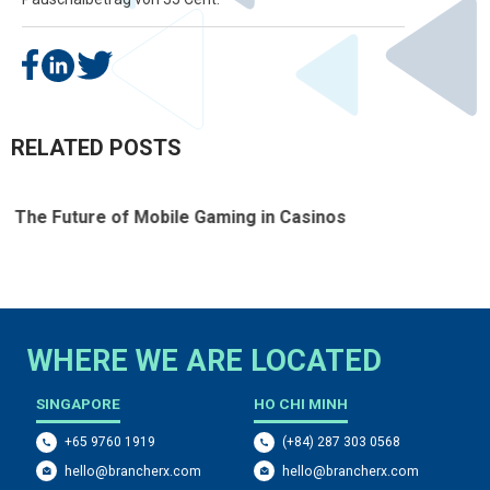
RELATED POSTS
The Future of Mobile Gaming in Casinos
T
E
WHERE WE ARE LOCATED
SINGAPORE
HO CHI MINH
+65 9760 1919
(+84) 287 303 0568
hello@brancherx.com
hello@brancherx.com