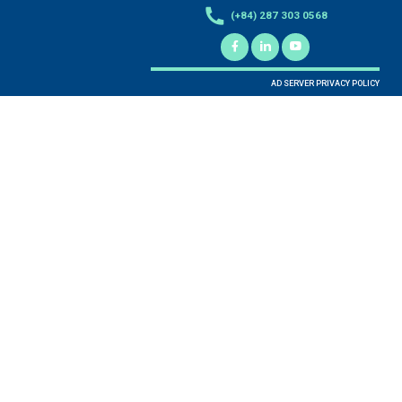
(+84) 287 303 0568
AD SERVER PRIVACY POLICY