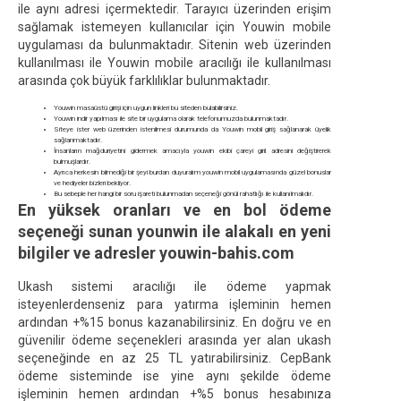
ile aynı adresi içermektedir. Tarayıcı üzerinden erişim
sağlamak istemeyen kullanıcılar için Youwin mobile
uygulaması da bulunmaktadır. Sitenin web üzerinden
kullanılması ile Youwin mobile aracılığı ile kullanılması
arasında çok büyük farklılıklar bulunmaktadır.
Youwin masaüstü girişi için uygun linkleri bu siteden bulabilirsiniz.
Youwin indir yapılması ile site bir uygulama olarak telefonumuzda bulunmaktadır.
Siteye ister web üzerinden istenilmesi durumunda da Youwin mobil giriş sağlanarak üyelik
sağlanmaktadır.
İnsanların mağduriyetini gidermek amacıyla youwin ekibi çareyi giril adresini değiştirerek
bulmuşlardır.
Ayrıca herkesin bilmediği bir şeyi burdan duyuralım youwin mobil uygulamasında güzel bonuslar
ve hediyeler bizleri bekliyor.
Bu sebeple her hangi bir soru işareti bulunmadan seçeneği gönül rahatlığı ile kullanılmalıdır.
En yüksek oranları ve en bol ödeme
seçeneği sunan younwin ile alakalı en yeni
bilgiler ve adresler youwin-bahis.com
Ukash sistemi aracılığı ile ödeme yapmak
isteyenlerdenseniz para yatırma işleminin hemen
ardından +%15 bonus kazanabilirsiniz. En doğru ve en
güvenilir ödeme seçenekleri arasında yer alan ukash
seçeneğinde en az 25 TL yatırabilirsiniz. CepBank
ödeme sisteminde ise yine aynı şekilde ödeme
işleminin hemen ardından +%5 bonus hesabınıza