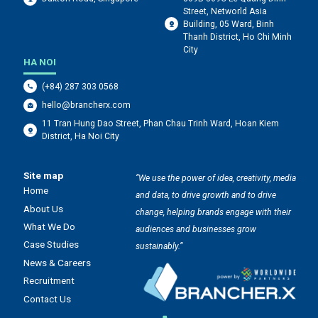
Street, Networld Asia
Building, 05 Ward, Binh
Thanh District, Ho Chi Minh
City
HA NOI
(+84) 287 303 0568
hello@brancherx.com
11 Tran Hung Dao Street, Phan Chau Trinh Ward, Hoan Kiem
District, Ha Noi City
Site map
“We use the power of idea, creativity, media
Home
and data, to drive growth and to drive
About Us
change, helping brands engage with their
What We Do
audiences and businesses grow
Case Studies
sustainably.”
News & Careers
Recruitment
Contact Us