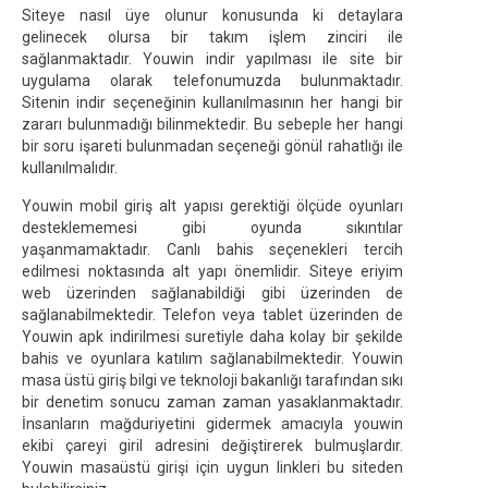
Siteye nasıl üye olunur konusunda ki detaylara
gelinecek olursa bir takım işlem zinciri ile
sağlanmaktadır. Youwin indir yapılması ile site bir
uygulama olarak telefonumuzda bulunmaktadır.
Sitenin indir seçeneğinin kullanılmasının her hangi bir
zararı bulunmadığı bilinmektedir. Bu sebeple her hangi
bir soru işareti bulunmadan seçeneği gönül rahatlığı ile
kullanılmalıdır.
Youwin mobil giriş alt yapısı gerektiği ölçüde oyunları
desteklememesi gibi oyunda sıkıntılar
yaşanmamaktadır. Canlı bahis seçenekleri tercih
edilmesi noktasında alt yapı önemlidir. Siteye eriyim
web üzerinden sağlanabildiği gibi üzerinden de
sağlanabilmektedir. Telefon veya tablet üzerinden de
Youwin apk indirilmesi suretiyle daha kolay bir şekilde
bahis ve oyunlara katılım sağlanabilmektedir. Youwin
masa üstü giriş bilgi ve teknoloji bakanlığı tarafından sıkı
bir denetim sonucu zaman zaman yasaklanmaktadır.
İnsanların mağduriyetini gidermek amacıyla youwin
ekibi çareyi giril adresini değiştirerek bulmuşlardır.
Youwin masaüstü girişi için uygun linkleri bu siteden