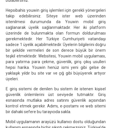
bulabilirsiniz.
Hepsibahis youwin giriş işlemleri için gerekli yönergeleri
takip edebilirsiniz. Siteye ister web üzerinden
istenilmesi durumunda da Youwin mobil giriş
sağlanarak üyelik sağlanmaktadır. Her iki platform
üzerinde de bulunmakta olan formun doldurulması
gerekmektedir. Her Türkiye Cumhuriyeti vatandaşı
sadece 1 üyelik açabilmektedir. Üyelerin bilgilerini doğru
bir şekilde vermeleri de son derece büyük bir önem
teşkil etmektedir. Websitesi, Youwin mobil uygulaması,
para yatırma para çekme, güvenlik, giriş çıkış usulleri
hepsi harika. Youwin henüz ismi yeni gibi gelse de
yaklaşık yıldır bu site var ve çığ gibi büyüyerek artıyor
üyeleri.
E giriş sistemi de denilen bu sistem ile istenen kişisel
güvenlik önlemlerini üst seviyede tutmaktır. Giriş
esnasında mutlaka adres satırını güvenlik açısından
kontrol etmek gerekir. Adımı, e-postamı ve web sitemi
bir dahaki sefere bu tarayıcıda sakla.
Mobil uygulamanın arayüzü kullanıcı dostu olduğundan
kullanım esnasında hiçbir sıkıntı çekmezsiniz. Türkiye’de