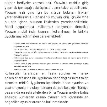
sürpriz hediyeler vermektedir. Youwin’e mobil’e giriş
yapmak için aşağıdaki üç kısa adımı takip edebilirsiniz.
Youwin hızlı giriş için bu sitede bulunan linkten
yararlanabilirsiniz. Hepsibahis youwin giriş için de yine
bu site içinde bulunan linklerden yararlanabilirsiniz.
Mobil uygulamayı kullanmak isteyenler öncelikle
Youwin mobil indir kısmının kullanılması ile birlikte
uygulamayı edinmeleri gerekmektedir.
Sitenin mobil sayfa kullanımı ile birlikte para yatırma ve çekimi gibi işlemlerinin yapılması
sağlanabilmektedir.
Her Türkiye Cumhuriyeti vatandaşı sadece 1 üyelik açabilmektedir.
Türkiye’de bahis oranları diğer ülkelere göre daha fazla bu yüzden de yurtdışındaki birçok insan
Türkiye’ye geliyor.
Siteye nasıl üye olunur konusunda ki detaylara gelinecek olursa bir takım işlem zinciri ile
sağlanmaktadır.
Youwin mobil ile giriş yapanlara Youwin şirketi kumarda kullanmak üzere para veya sürpriz
hediyeler vermektedir.
Adres PC üzerinden kullanılan adres ile aynı adresi içermektedir.
Kullanıcılar tarafından en fazla sorulan ve merak
edilenler arasında bu uygulama her hangi bir ücret talep
etmekte midir? Uygulama içerisinde iddaa oyunları ve
casino oyunlarına ulaşmak son derece kolaydır. Türkiye
pazarında en eski sitelerden birisi Youwin mobile bahis
sitesidir. Bunlardan casino oyunları site içerisinde en
beğenilen oyunlar arasında bulunmaktadır.