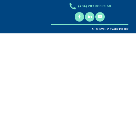
(+84) 287 303 0568
AD SERVER PRIVACY POLICY