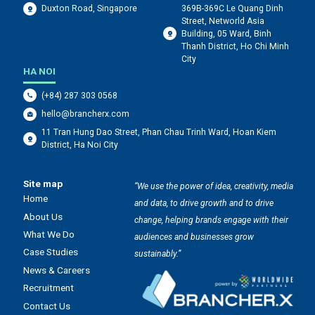
369B-369C Le Quang Dinh
Duxton Road, Singapore
Street, Networld Asia
Building, 05 Ward, Binh
Thanh District, Ho Chi Minh
City
HA NOI
(+84) 287 303 0568
hello@brancherx.com
11 Tran Hung Dao Street, Phan Chau Trinh Ward, Hoan Kiem
District, Ha Noi City
Site map
“We use the power of idea, creativity, media
Home
and data, to drive growth and to drive
About Us
change, helping brands engage with their
What We Do
audiences and businesses grow
Case Studies
sustainably.”
News & Careers
Recruitment
Contact Us