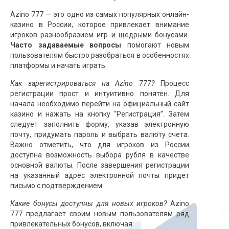
Azino 777 — это одно из самых популярных онлайн-
казино в России, которое привлекает внимание
игроков разнообразием игр и щедрыми бонусами.
Часто задаваемые вопросы
помогают новым
пользователям быстро разобраться в особенностях
платформы и начать играть.
Как зарегистрироваться на Azino 777?
Процесс
регистрации прост и интуитивно понятен. Для
начала необходимо перейти на официальный сайт
казино и нажать на кнопку “Регистрация”. Затем
следует заполнить форму, указав электронную
почту, придумать пароль и выбрать валюту счета.
Важно отметить, что для игроков из России
доступна возможность выбора рубля в качестве
основной валюты. После завершения регистрации
на указанный адрес электронной почты придет
письмо с подтверждением.
Какие бонусы доступны для новых игроков?
Azino
777 предлагает своим новым пользователям ряд
привлекательных бонусов, включая: