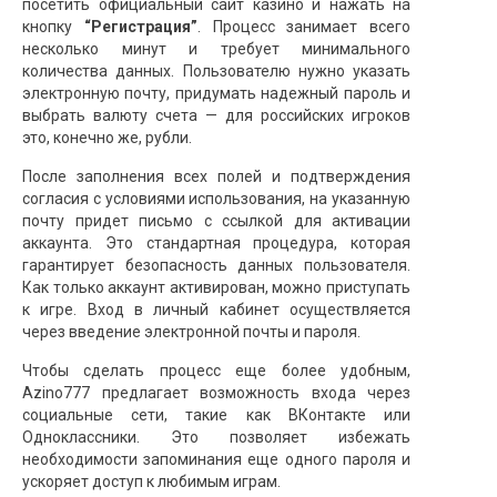
посетить официальный сайт казино и нажать на
кнопку
“Регистрация”
. Процесс занимает всего
несколько минут и требует минимального
количества данных. Пользователю нужно указать
электронную почту, придумать надежный пароль и
выбрать валюту счета — для российских игроков
это, конечно же, рубли.
После заполнения всех полей и подтверждения
согласия с условиями использования, на указанную
почту придет письмо с ссылкой для активации
аккаунта. Это стандартная процедура, которая
гарантирует безопасность данных пользователя.
Как только аккаунт активирован, можно приступать
к игре. Вход в личный кабинет осуществляется
через введение электронной почты и пароля.
Чтобы сделать процесс еще более удобным,
Azino777 предлагает возможность входа через
социальные сети, такие как ВКонтакте или
Одноклассники. Это позволяет избежать
необходимости запоминания еще одного пароля и
ускоряет доступ к любимым играм.