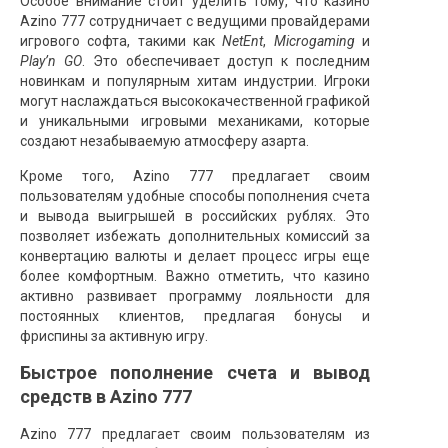
Особое внимание стоит уделить тому, что казино
Azino 777 сотрудничает с ведущими провайдерами
игрового софта, такими как
NetEnt
,
Microgaming
и
Play’n GO
. Это обеспечивает доступ к последним
новинкам и популярным хитам индустрии. Игроки
могут наслаждаться высококачественной графикой
и уникальными игровыми механиками, которые
создают незабываемую атмосферу азарта.
Кроме того, Azino 777 предлагает своим
пользователям удобные способы пополнения счета
и вывода выигрышей в российских рублях. Это
позволяет избежать дополнительных комиссий за
конвертацию валюты и делает процесс игры еще
более комфортным. Важно отметить, что казино
активно развивает программу лояльности для
постоянных клиентов, предлагая бонусы и
фриспины за активную игру.
Быстрое пополнение счета и вывод
средств в Azino 777
Azino 777 предлагает своим пользователям из