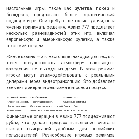
Настольные игры, такие как
рулетка
,
покер
и
блэкджек
, предлагают более стратегический
подход к игре. Они требуют не только удачи, но и
умения принимать решения. Азино 777 предлагает
несколько разновидностей этих игр, включая
европейскую и американскую рулетки, а также
техасский холдем.
Живое казино — это настоящая находка для тех, кто
хочет почувствовать атмосферу настоящего
заведения, не выходя из дома. В этом режиме
игроки могут взаимодействовать с реальными
дилерами через видеотрансляцию. Это добавляет
элемент доверия и реализма в игровой процесс.
Игровой режим
Особенности
Пример игр
Классические слоты
Простота и скорость
Фруктовые автоматы
Настольные игры
Стратегия и принятие решений
Рулетка, Покер
Живое казино
Атмосфера реального казино
Блэкджек с дилером
Финансовые операции в Азино 777 поддерживают
рубли, что делает процесс пополнения счета и
вывода выигрышей удобным для российских
пользователей. Разнообразие игровых режимов