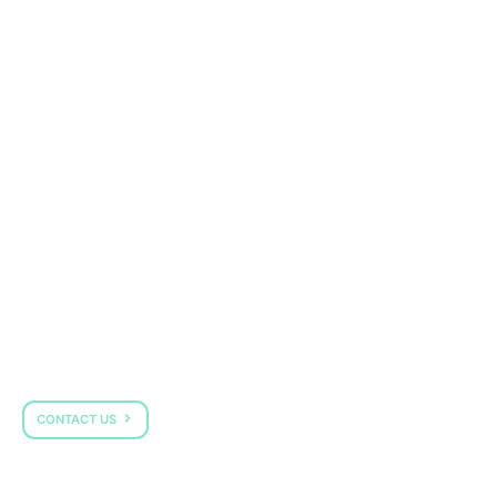
CONTACT US