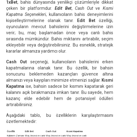
1xBet
, bahis dünyasında yenilikçi çözümleriyle dikkat
çeken bir platformdur.
Edit Bet
,
Cash Out
ve
Kısmi
Kapatma Seçenekleri
, kullanıcıların bahis deneyimlerini
kişiselleştirmelerine olanak tanır.
Edit Bet
özelliği,
oyuncuların mevcut bahislerini değiştirmelerine izin
verir; bu, maç başlamadan önce veya canlı bahis
sırasında mümkündür. Bahis miktarını artırabilir, seçim
ekleyebilir veya değiştirebilirsiniz. Bu esneklik, stratejik
kararlar almanıza yardımcı olur.
Cash Out
seçeneği, kullanıcıların bahislerini erken
kapatmalarına olanak tanır. Bu özellik, bir bahsin
sonucunu beklemeden kazançları güvence altına
almanızı veya kayıpları minimize etmenizi sağlar.
Kısmi
Kapatma
ise, bahsin sadece bir kısmını kapatarak geri
kalanını açık bırakmanıza imkan tanır. Bu sayede, hem
kazanç elde edebilir hem de potansiyel ödülleri
artırabilirsiniz.
Aşağıdaki tablo, bu özelliklerin karşılaştırmasını
özetlemektedir:
Özellik
Edit Bet
Cash Out
Kısmi Kapatma
Kullanım Zamanı
Maç öncesi ve canlı
Maç öncesi ve canlı
Maç öncesi ve canlı