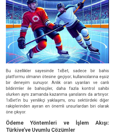
Bu özellikler sayesinde 1xBet, sadece bir bahis
platformu olmanın ötesine geçiyor; kullanıcılarına eşsiz
bir deneyim sunuyor. Anlık oran uyarıları ve canlı
bildirimler ile bahisçiler, daha fazla kontrol sahibi
olurken aynı zamanda kazanma şanslarını da artırıyor.
1xBet’in bu yenilikçi yaklaşımı, onu sektördeki diğer
rakiplerinden ayıran en önemli unsurlardan biri olarak
öne çıkıyor.
Ödeme Yöntemleri ve İşlem Akışı:
Türkiye’ye Uyumlu Çözümler