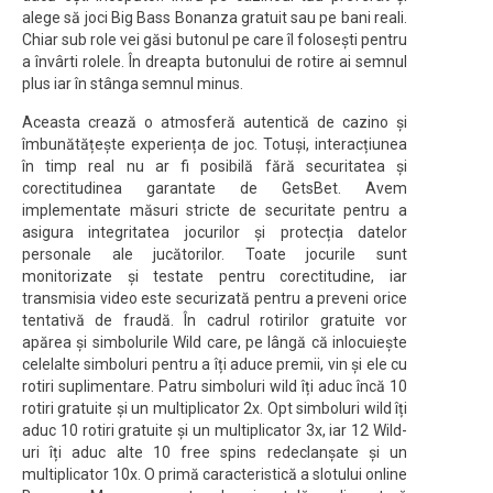
alege să joci Big Bass Bonanza gratuit sau pe bani reali.
Chiar sub role vei găsi butonul pe care îl folosești pentru
a învârti rolele. În dreapta butonului de rotire ai semnul
plus iar în stânga semnul minus.
Aceasta crează o atmosferă autentică de cazino și
îmbunătățește experiența de joc. Totuși, interacțiunea
în timp real nu ar fi posibilă fără securitatea și
corectitudinea garantate de GetsBet. Avem
implementate măsuri stricte de securitate pentru a
asigura integritatea jocurilor și protecția datelor
personale ale jucătorilor. Toate jocurile sunt
monitorizate și testate pentru corectitudine, iar
transmisia video este securizată pentru a preveni orice
tentativă de fraudă. În cadrul rotirilor gratuite vor
apărea și simbolurile Wild care, pe lângă că inlocuiește
celelalte simboluri pentru a îți aduce premii, vin și ele cu
rotiri suplimentare. Patru simboluri wild îți aduc încă 10
rotiri gratuite și un multiplicator 2x. Opt simboluri wild îți
aduc 10 rotiri gratuite și un multiplicator 3x, iar 12 Wild-
uri îți aduc alte 10 free spins redeclanșate și un
multiplicator 10x. O primă caracteristică a slotului online