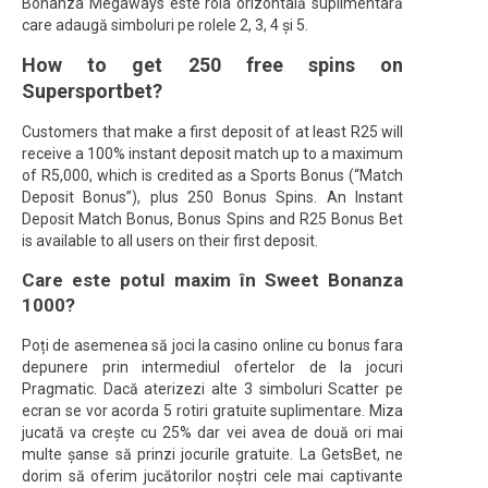
Bonanza Megaways este rola orizontală suplimentară
care adaugă simboluri pe rolele 2, 3, 4 și 5.
How to get 250 free spins on
Supersportbet?
Customers that make a first deposit of at least R25 will
receive a 100% instant deposit match up to a maximum
of R5,000, which is credited as a Sports Bonus (“Match
Deposit Bonus”), plus 250 Bonus Spins. An Instant
Deposit Match Bonus, Bonus Spins and R25 Bonus Bet
is available to all users on their first deposit.
Care este potul maxim în Sweet Bonanza
1000?
Poți de asemenea să joci la casino online cu bonus fara
depunere prin intermediul ofertelor de la jocuri
Pragmatic. Dacă aterizezi alte 3 simboluri Scatter pe
ecran se vor acorda 5 rotiri gratuite suplimentare. Miza
jucată va crește cu 25% dar vei avea de două ori mai
multe șanse să prinzi jocurile gratuite. La GetsBet, ne
dorim să oferim jucătorilor noștri cele mai captivante