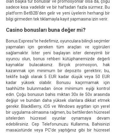
olan başka tür bonuslar ve promosyonlar olsa da, çoğu
sadece kısa vadelidir ve bir haftadan fazla sürmez. Bu
platform BetB2B’den gelir ve yeni üyelerin herhangi bir
bilgi girmeden tek tıklamayla kayıt yapmasına izin verir.
Casino bonusları buna değer mi?
Bonus.Express’te hedefimiz, oyunculara bilinçli seçimler
yapmaları için gereken tüm araçları ve içgörüleri
sağlamaktır. İster yeni başlayan ister deneyimli bir
oyuncu olun, bonus rehberi kütüphanemizde değerli
kaynaklar bulacaksınız. Birçok promosyon, hak
kazanmak için minimum bir depozito gerektirir; bu,
teklife bağlı olarak 5 EUR kadar düşük veya 50 EUR
kadar yüksek olabilir. Bonusu kaçırmamak için
taahhütte bulunmadan önce minimum eşiği kontrol
edin. Çoğu bonusun bahis miktarı 30x ile 50x arasında
değişir ve bundan daha yüksek olanlara dikkat etmek
gerekir. BlackBerry, iOS ve Windows aygıtları için yerel
bir uygulama olmasına rağmen, bu bettilerden hücresel
sitelerden hücresel oyunlar oynamaya devam
edebilirsiniz. Cep Telefonunuzu Kullanma, Bahisinizi
masaüstünde veya PC’de yaptığınız gibi bir hücresel