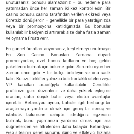
unutursanız, bonusu alamazsınız – bu nedenle para
yatırmadan önce her zaman iki kez kontrol edin. Bir
casino bonusu, casino tarafından verilen ek kredi veya
ücretsiz dönüşlerdir – genellikle bir para yatırdığınızda
veya bir promosyona katıldığınızda. Bu bonuslar
kullanılabilir bakiyenizi artırarak size daha fazla zaman
ve oynama fırsatı verir.
En güncel fırsatları arıyorsanız, keşfetmeyi unutmayın
En Son Casino Bonusları Zamana duyarlı
promosyonları, özel bonus kodlarını ve hoş geldin
paketlerini bulmak için bölüme gidin. Sorumlu oyun her
zaman önce gelir – bir bütçe belirleyin ve ona sadık
kalın. Bu özel teklifler yalnızca belirli ortaklık siteleri veya
VIP kanalları aracılığıyla kullanılabilir. Genellikle
profilinize göre düzenlenir ve daha yüksek eşleşme
oranları, daha düşük bahis veya ekstra avantajlar
içerebilir. Betandyou ayrıca, bahisle ilgili herhangi bir
araştırmaya yardımcı olmak için geniş bir sonuç ve
istatistik bölümüne sahiptir. İstediğiniz egzersizi
bulmak, bunu yapmanıza yardımcı olmak için ara
düğmelerden ve filtrelerden daha kolaydır. Betandyou
web sitesinin genel sunumu ilginç ve etkileyici hızlarla