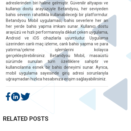
adreslerinden biri haline gelmiştir. Güvenilir altyapısı ve
kullanıcı dostu arayüzüyle Betandyou, her seviyeden
bahis severin rahatlıkla kullanabileceği bir platformdur.
Betandyou Mobil uygulaması, bahis severlere her an
her yerde bahis yapma imkanı sunar. Kullanıcı dostu
arayüzü ve hızlı performansıyla dikkat çeken uygulama,
Android ve iOS cihazlarla uyumludur. Uygulama
üzerinden canlı maç izleme, canlı bahis yapma ve para
yatırma/çekme işlemlerini kolayca
gerçekleştirebilirsiniz. Betandyou Mobil, masaüstü
sürümde sunulan tüm özelliklere sahiptir ve
kullanıcılarına esnek bir bahis deneyimi sunar. Ayrıca,
mobil uygulama sayesinde giriş adresi sorunlarıyla
uğraşmadan hızlıca hesabınıza erişim sağlayabilirsiniz.
RELATED POSTS