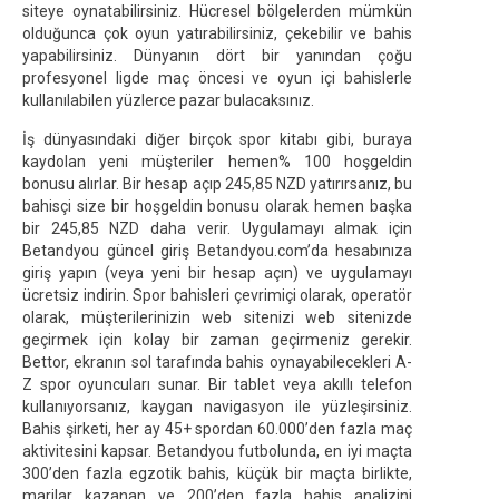
siteye oynatabilirsiniz. Hücresel bölgelerden mümkün
olduğunca çok oyun yatırabilirsiniz, çekebilir ve bahis
yapabilirsiniz. Dünyanın dört bir yanından çoğu
profesyonel ligde maç öncesi ve oyun içi bahislerle
kullanılabilen yüzlerce pazar bulacaksınız.
İş dünyasındaki diğer birçok spor kitabı gibi, buraya
kaydolan yeni müşteriler hemen% 100 hoşgeldin
bonusu alırlar. Bir hesap açıp 245,85 NZD yatırırsanız, bu
bahisçi size bir hoşgeldin bonusu olarak hemen başka
bir 245,85 NZD daha verir. Uygulamayı almak için
Betandyou güncel giriş
Betandyou.com’da hesabınıza
giriş yapın (veya yeni bir hesap açın) ve uygulamayı
ücretsiz indirin. Spor bahisleri çevrimiçi olarak, operatör
olarak, müşterilerinizin web sitenizi web sitenizde
geçirmek için kolay bir zaman geçirmeniz gerekir.
Bettor, ekranın sol tarafında bahis oynayabilecekleri A-
Z spor oyuncuları sunar. Bir tablet veya akıllı telefon
kullanıyorsanız, kaygan navigasyon ile yüzleşirsiniz.
Bahis şirketi, her ay 45+ spordan 60.000’den fazla maç
aktivitesini kapsar. Betandyou futbolunda, en iyi maçta
300’den fazla egzotik bahis, küçük bir maçta birlikte,
marjlar kazanan ve 200’den fazla bahis analizini