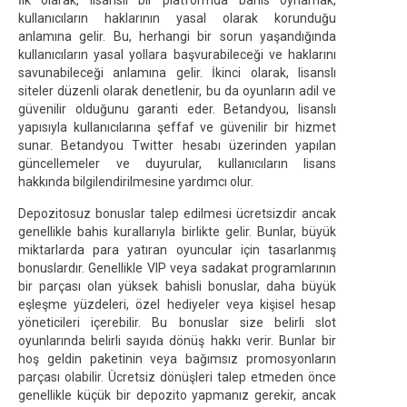
kullanıcıların haklarının yasal olarak korunduğu
anlamına gelir. Bu, herhangi bir sorun yaşandığında
kullanıcıların yasal yollara başvurabileceği ve haklarını
savunabileceği anlamına gelir. İkinci olarak, lisanslı
siteler düzenli olarak denetlenir, bu da oyunların adil ve
güvenilir olduğunu garanti eder. Betandyou, lisanslı
yapısıyla kullanıcılarına şeffaf ve güvenilir bir hizmet
sunar. Betandyou Twitter hesabı üzerinden yapılan
güncellemeler ve duyurular, kullanıcıların lisans
hakkında bilgilendirilmesine yardımcı olur.
Depozitosuz bonuslar talep edilmesi ücretsizdir ancak
genellikle bahis kurallarıyla birlikte gelir. Bunlar, büyük
miktarlarda para yatıran oyuncular için tasarlanmış
bonuslardır. Genellikle VIP veya sadakat programlarının
bir parçası olan yüksek bahisli bonuslar, daha büyük
eşleşme yüzdeleri, özel hediyeler veya kişisel hesap
yöneticileri içerebilir. Bu bonuslar size belirli slot
oyunlarında belirli sayıda dönüş hakkı verir. Bunlar bir
hoş geldin paketinin veya bağımsız promosyonların
parçası olabilir. Ücretsiz dönüşleri talep etmeden önce
genellikle küçük bir depozito yapmanız gerekir, ancak