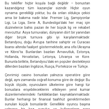
Bu teklifler hiçbir koşula bağlı değildir – bonustan
kazandığınız tüm kazançlar sizindir. Hiçbir oyun
oynama gerekliliği yoktur, bu da onları oldukça çekici
ama bir bakıma nadir kılar. Premier Lig, Şampiyonlar
Ligi, La Liga, Serie A, Bundesliga’daki her maç için
düzinelerce bahis pazarı ile her büyük lig ve rekabet
mevcuttur. Asya turnuvaları, dünyanın dört bir yanından
diğer birçok turnuva gibi iyi karşılanmaktadır.
Betandyou, doğu Avrupa tarihine sahiptir ve Curacao
lisansı altında faaliyet göstermektedir, ana ofis Ukrayna
ve Kıbrıs’ta. Bunlardan bazıları Arnavutluk, Estonya,
Hollanda, Hırvatistan, Letonya, Litvanya ve Kore.
Bununla birlikte, Betandyou’daki en popüler destekleyici
dillerden bazıları İngilizce, Rusça, Portekizce ve Türkçe.
Çevrimiçi casino bonusları yalnızca operatöre göre
değil, aynı zamanda coğrafi konuma göre de değişir. Bu
büyük ölçüde, oyuncuların ülkelerine göre hangi tür
bonuslara erişebileceklerini etkileyen yerel kumar
düzenlemelerindeki farklılıklardan kaynaklanmaktadır.
Bunlar herhangi bir finansal taahhüt gerektirmeden
sunulan küçük bonuslardır. Genellikle oyuncu başına
yalnızca bir kez sunulur ve kullanıcıların para