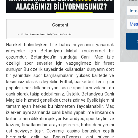
Content
En Son Bonusları Sunan En İyi Çevrimiçi Casinolar
Hareket halindeyken bile bahis heyecanını yaşamak
isteyenler için Betandyou Mobil, mükemmel bir
çözümdür. Betandyou’in sunduğu Canlı Maç İzle
özelliği, spor severler için vazgeçilmez bir fırsat
sunuyor. Bu özellik sayesinde kullanıcılar, dünyanın dört
bir yanındaki spor karşılaşmalarını yüksek kalitede ve
kesintisiz olarak izleyebilir. Futbol, basketbol, tenis gibi
popüler spor dallarının yanı sıra e-spor turnuvalarını da
canlı olarak takip edebilirsiniz. Üstelik, Betandyou Canlı
Maç İzle hizmeti genellikle ücretsizdir ve üyelik işlemini
tamamlayan herkes bu hizmetten faydalanabilir. Maç
izlerken aynı zamanda canlı bahis yapabilme imkanı da
kullanıcıların dikkatini çekiyor. Betandyou, spor keyfini ve
kazanç fırsatlarını bir araya getirerek, bahis deneyimini
üst seviyeye taşır. Çevrimiçi casino bonusları çeşitli
biçimlerde gelir ve Bonus.Express gibi güvenilir