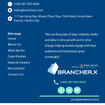
(+84) 287 303 0568
hello@brancherx.com
11 Tran Hung Dao Street, Phan Chau Trinh Ward, Hoan Kiem
District, Ha Noi City
Site map
“We use the power of idea, creativity, media
Home
and data, to drive growth and to drive
About Us
change, helping brands engage with their
What We Do
audiences and businesses grow
Case Studies
sustainably.”
News & Careers
Recruitment
Contact Us
(+84) 287 303 0568
AD SERVER PRIVACY POLICY