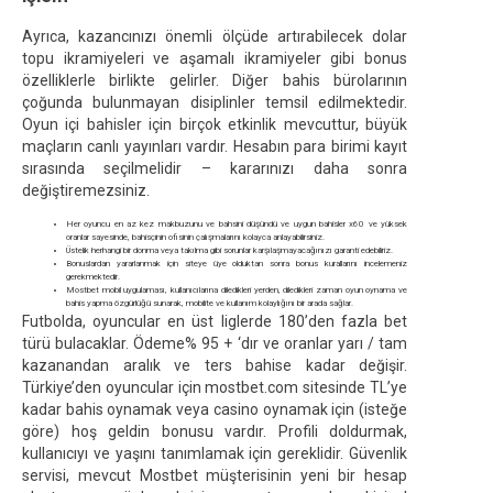
Ayrıca, kazancınızı önemli ölçüde artırabilecek dolar
topu ikramiyeleri ve aşamalı ikramiyeler gibi bonus
özelliklerle birlikte gelirler. Diğer bahis bürolarının
çoğunda bulunmayan disiplinler temsil edilmektedir.
Oyun içi bahisler için birçok etkinlik mevcuttur, büyük
maçların canlı yayınları vardır. Hesabın para birimi kayıt
sırasında seçilmelidir – kararınızı daha sonra
değiştiremezsiniz.
Her oyuncu en az kez makbuzunu ve bahsini düşündü ve uygun bahisler x60 ve yüksek
oranlar sayesinde, bahisçinin ofisinin çalışmalarını kolayca anlayabilirsiniz.
Üstelik herhangi bir donma veya takılma gibi sorunlar karşılaşmayacağınızı garanti edebiliriz.
Bonuslardan yararlanmak için siteye üye olduktan sonra bonus kurallarını incelemeniz
gerekmektedir.
Mostbet mobil uygulaması, kullanıcılarına diledikleri yerden, diledikleri zaman oyun oynama ve
bahis yapma özgürlüğü sunarak, mobilite ve kullanım kolaylığını bir arada sağlar.
Futbolda, oyuncular en üst liglerde 180’den fazla bet
türü bulacaklar. Ödeme% 95 + ‘dır ve oranlar yarı / tam
kazanandan aralık ve ters bahise kadar değişir.
Türkiye’den oyuncular için mostbet.com sitesinde TL’ye
kadar bahis oynamak veya casino oynamak için (isteğe
göre) hoş geldin bonusu vardır. Profili doldurmak,
kullanıcıyı ve yaşını tanımlamak için gereklidir. Güvenlik
servisi, mevcut Mostbet müşterisinin yeni bir hesap