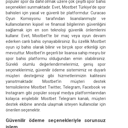
popüler spor da dahil olmak üzere çok çeşitli spor bahis
seçenekleri sunmaktadır. Evet, Mostbet Türkiye’de spor
bahisleri için yasal ve güvenli bir platformdur. Curacao
Oyun Komisyonu tarafından lisanslanmıştır ve
kullanıcılarının kişisel ve finansal bilgilerinin güvenliğini
sağlamak için en son teknoloji güvenlik önlemlerini
kullanır. Evet, Mostbet’te bir maç veya oyun devam
ederken canlı bahis oynayabilirsiniz. Bu özellik Mostbet
oyun içi bahis olarak bilinir ve birçok spor etkinliği için
mevcuttur. Mostbet’in geçerli bir lisansa sahip meşru bir
spor bahis platformu olduğundan emin olabilirsiniz.
Sürekli olumlu değerlendirmelerimiz, geniş spor
seçeneklerimiz, güvenilir ödeme sistemimiz ve duyarlı
müşteri desteğimiz gibi hizmetlerimizin kalitesini
yansıtmaktadır. Mostbet’in müşteri destek
temsilcilerine Mostbet Twitter, Telegram, Facebook ve
Instagram gibi popüler sosyal medya platformlarından
kolayca erişilebilir. Mostbet Telegram kanalı, müşteri
destek ekibine anında ulaşmak isteyen kullanıcılar için
önerilen seçenektir.
Güvenilir ödeme seçenekleriyle sorunsuz
işlem