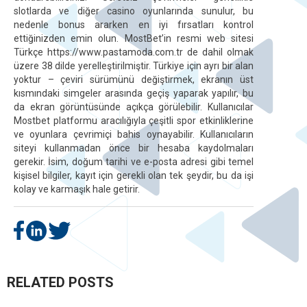
slotlarda ve diğer casino oyunlarında sunulur, bu
nedenle bonus ararken en iyi fırsatları kontrol
ettiğinizden emin olun. MostBet’in resmi web sitesi
Türkçe
https://www.pastamoda.com.tr
de dahil olmak
üzere 38 dilde yerelleştirilmiştir. Türkiye için ayrı bir alan
yoktur – çeviri sürümünü değiştirmek, ekranın üst
kısmındaki simgeler arasında geçiş yaparak yapılır, bu
da ekran görüntüsünde açıkça görülebilir. Kullanıcılar
Mostbet platformu aracılığıyla çeşitli spor etkinliklerine
ve oyunlara çevrimiçi bahis oynayabilir. Kullanıcıların
siteyi kullanmadan önce bir hesaba kaydolmaları
gerekir. İsim, doğum tarihi ve e-posta adresi gibi temel
kişisel bilgiler, kayıt için gerekli olan tek şeydir, bu da işi
kolay ve karmaşık hale getirir.
RELATED POSTS