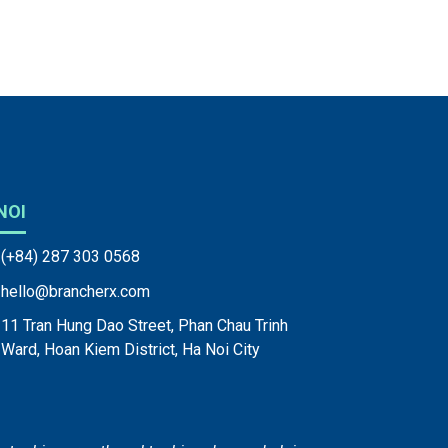
NOI
(+84) 287 303 0568
hello@brancherx.com
11 Tran Hung Dao Street, Phan Chau Trinh
Ward, Hoan Kiem District, Ha Noi City