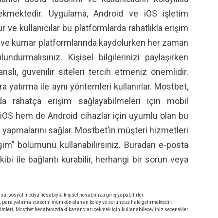
çekmektedir. Uygulama, Android ve iOS işletim
 ve kullanıcılar bu platformlarda rahatlıkla erişim
is ve kumar platformlarında kaydolurken her zaman
durmalısınız. Kişisel bilgilerinizi paylaşırken
nslı, güvenilir siteleri tercih etmeniz önemlidir.
a yatırma ile aynı yöntemleri kullanırlar. Mostbet,
 da rahatça erişim sağlayabilmeleri için mobil
OS hem de Android cihazlar için uyumlu olan bu
s yapmalarını sağlar. Mostbet’in müşteri hizmetleri
tişim” bölümünü kullanabilirsiniz. Buradan e-posta
bi ile bağlantı kurabilir, herhangi bir sorun veya
arsa, sosyal medya hesabıyla kişisel hesabınıza giriş yapabilirler.
, para yatırma sürecini mümkün olan en kolay ve sorunsuz hale getirmektedir.
irimleri, Mostbet hesabınızdaki kazançları çekmek için kullanabileceğiniz seçenekler