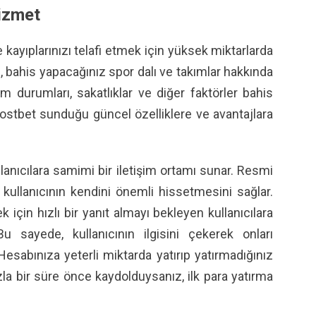
Hizmet
kayıplarınızı telafi etmek için yüksek miktarlarda
bahis yapacağınız spor dalı ve takımlar hakkında
rm durumları, sakatlıklar ve diğer faktörler bahis
e mostbet sunduğu güncel özelliklere ve avantajlara
ullanıcılara samimi bir iletişim ortamı sunar. Resmi
, kullanıcının kendini önemli hissetmesini sağlar.
 için hızlı bir yanıt almayı bekleyen kullanıcılara
u sayede, kullanıcının ilgisini çekerek onları
esabınıza yeterli miktarda yatırıp yatırmadığınız
zla bir süre önce kaydolduysanız, ilk para yatırma