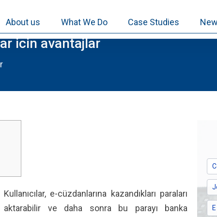
About us
What We Do
Case Studies
New
ar icin avantajlar
r
Kullanıcılar, e-cüzdanlarına kazandıkları paraları
aktarabilir ve daha sonra bu parayı banka