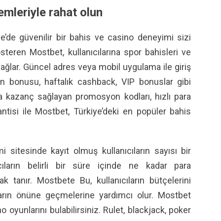
emleriyle rahat olun
ye’de güvenilir bir bahis ve casino deneyimi sizi
steren Mostbet, kullanıcılarına spor bahisleri ve
sağlar. Güncel adres veya mobil uygulama ile giriş
n bonusu, haftalık cashback, VIP bonuslar gibi
tra kazanç sağlayan promosyon kodları, hızlı para
tisi ile Mostbet, Türkiye’deki en popüler bahis
i sitesinde kayıt olmuş kullanıcıların sayısı bir
cıların belirli bir süre içinde ne kadar para
nak tanır. Mostbete Bu, kullanıcıların bütçelerini
ların önüne geçmelerine yardımcı olur. Mostbet
oyunlarını bulabilirsiniz. Rulet, blackjack, poker