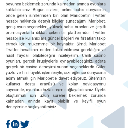
boyunca beklemek zorunda kalmadan anında oyunlara
katılabilirsiniz. Bugün sizlere, online bahis dünyasının
önde gelen isimlerinden biri olan Mariobet’in Twitter
hesabı hakkında detaylı bilgiler sunacağım. Mariobet,
geniş oyun seçenekleri, yüksek bahis oranları ve çeşitli
promosyonlarla dikkat çeken bir platformdur. Twitter
hesabı ise kullanıcılara güncel bilgileri ve fırsatları takip
etmek için mükemmel bir kaynaktır. Şimdi, Mariobet
Twitter hesabının neden takip edilmesi gerektiğini ve
nasıl faydalı olabileceğini inceleyelim. Canlı casino
oyunları, gerçek krupiyelerle oynayabileceğiniz, adeta
gerçek bir casino deneyimi sunan seçeneklerdir. Güler
yüzlü ve hızlı üyelik işlemleriyle, sizi eğlence dünyasına
adım atmak için Mariobet’e davet ediyoruz. Sitemizin
kullanıcı dostu arayüzü ve kolay navigasyonu
sayesinde, oyunlara hızla erişim sağlayabilirsiniz. Üyelik
oluşturmak için uzun süreler beklemek zorunda
kalmadan anında kayıt olabilir ve keyifli oyun
deneyimine başlayabilirsiniz.