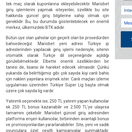
tek maç olarak kuponlarına ekleyebilecektir. Mariobet
giriş işlemlerini yapmak isteyenler, özellikle bu site
hakkında güncel giriş bilgilerine sahip olmak için
gereklidir. Bu, bu durumda gösterilebilecek en önemli
merkez, ülkemizdeki BTK adıdır.
Bütün üye olan şahıslar için geçerli olan bir prosedürden
bahsedeceğiz.
Mariobet yeni adresi
Türkiye ip
adreslerinden yapılacak giriş işlemi nedeniyle, sitenin
otomatik olarak Türkçe dil seçeneğinde açıldığı
görülebilmektedir. Elbette önemli özelliklerden bir
tanesi de, lisansı ile hareket edecek olmasıdır. Çünkü
yukarıda da belirttiğimiz gibi çok sayıda kişi canlı bahis
için naklen yayınlara erişmek ister. Canlı maçları izleme
uygulaması üzerinden Türkiye Süper Lig başta olmak
üzere çok sayıda lig vardır.
Yatırımlı seçenekte ise, 250 TL yatırım yapan kullanıcılar
ek 250 TL bonus kazanabilir ve 2.500 TL’ye ulaşırsa
tamamını çekebilir. Mariobet güncel giriş adresinden
platforma erişen kullanıcılar, birbirinden avantajlı bonus
ve promosyonlardan yararlanabilirler. Site, yeni ve sadık
oyunculara özel çeşitli kampanyalar sunmaktadır.