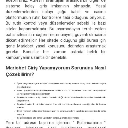
edebilirsiniz. Adresin avantajları arasında bir diğeri de
sisteme kolay giriş imkanının olmasıdır. Yasal
düzenlemelerden dolayı çoğu bahis ve casino
platformunun rutin kontrollere tabi olduğunu biliyoruz.
Bu rutin kontrol veya düzenlemeler sebebi ile bazı
siteler kapanmaktadır. Bu aşamadaysa tercih edilen
bahis sitesinin müşteri memnuniyeti, güvenli olmasına
dikkat edilmelidir. Her sitede olduğunu gibi burası için
gene Mariobet yasal konusunu derinden araştırmak
gerekir. Bonuslar her zaman aslında belirli bir
kampanyanın uzantısıdır denebilir.
Mariobet Giriş Yapamıyorum Sorununu Nasıl
Çözebilirim?
Üyelik oluşturmak için karmaşık prosedürlere takılmadan, sadece birkaç basit adımla kolayca
üye olabilirsiniz.
Mobil uyumlu tasarım sayesinde kullanıcılar her an kupon oluşturabilir, casino oyunları oynayabilir
ve hesap işlemlerini gerçekleştirebilir.
Mariobet’e sadece iletişim bilgileri üzerinden değil, siteye sosyal medya hesapları üzerinden de
ulaşabilirsiniz.
Mariobet, güvenilir bir bahis deneyimi sunabilmek için uluslararası geçerliliği olan bir lisansa
sahiptir.
Evet, mariobet bahis sitesi ödeme yapan ve sorunsuz çekim taleplerini gerçekleştiren bir bahis
sitesidir.
Mariobet güncel giriş adresi üzerinden sorunsuz erişim sağlıyorum.
Yeni bir adrese taşınma işlemini ” Kullanıcılarına ”