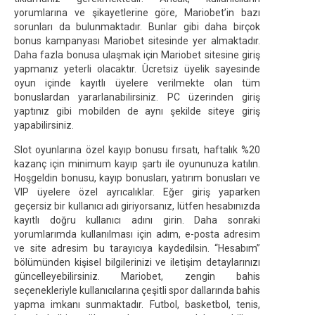
yorumlarına ve şikayetlerine göre, Mariobet’in bazı
sorunları da bulunmaktadır. Bunlar gibi daha birçok
bonus kampanyası Mariobet sitesinde yer almaktadır.
Daha fazla bonusa ulaşmak için Mariobet sitesine giriş
yapmanız yeterli olacaktır. Ücretsiz üyelik sayesinde
oyun içinde kayıtlı üyelere verilmekte olan tüm
bonuslardan yararlanabilirsiniz. PC üzerinden giriş
yaptınız gibi mobilden de aynı şekilde siteye giriş
yapabilirsiniz.
Slot oyunlarına özel kayıp bonusu fırsatı, haftalık %20
kazanç için minimum kayıp şartı ile oyununuza katılın.
Hoşgeldin bonusu, kayıp bonusları, yatırım bonusları ve
VIP üyelere özel ayrıcalıklar. Eğer giriş yaparken
geçersiz bir kullanıcı adı giriyorsanız, lütfen hesabınızda
kayıtlı doğru kullanıcı adını girin. Daha sonraki
yorumlarımda kullanılması için adım, e-posta adresim
ve site adresim bu tarayıcıya kaydedilsin. “Hesabım”
bölümünden kişisel bilgilerinizi ve iletişim detaylarınızı
güncelleyebilirsiniz. Mariobet, zengin bahis
seçenekleriyle kullanıcılarına çeşitli spor dallarında bahis
yapma imkanı sunmaktadır. Futbol, basketbol, tenis,