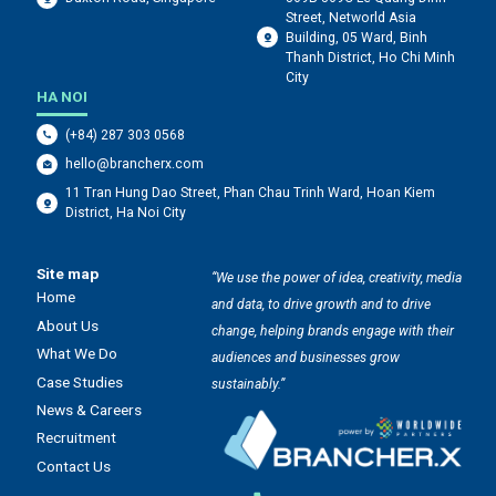
Street, Networld Asia
Building, 05 Ward, Binh
Thanh District, Ho Chi Minh
City
HA NOI
(+84) 287 303 0568
hello@brancherx.com
11 Tran Hung Dao Street, Phan Chau Trinh Ward, Hoan Kiem
District, Ha Noi City
Site map
“We use the power of idea, creativity, media
Home
and data, to drive growth and to drive
About Us
change, helping brands engage with their
What We Do
audiences and businesses grow
Case Studies
sustainably.”
News & Careers
Recruitment
Contact Us