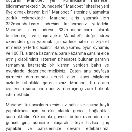
duyuran Mariobet yeni kullanıcılara maalesef
bildirememektedir. Bu nedenle ” Mariobet ” sitesine yeni
üye olmak isteyen biri ” Mariobet ” sitesine ulaşmakta
zorluk çekmektedir. Mariobet giriş yapmak için
332mariobet.com adresini kullanmanız yeterlidir.
Mariobet giriş adresi 332mariobet.com olarak
belirlenmiştir ve girişe açıktır. Mariobet’e doğru adres
üzerinden giriş yapmak için sadece sitemizi ziyaret
etmeniz yeterli olacaktır. Bahis yapmış, oyun oynamış
ve 100 TL altında kazanma, para kazanma şansını elde
etmiş olabilirsiniz. İsterseniz hesapta bulunan paranın
tamamını, isterseniz bir kısmını yeniden bahis ve
oyunlarda değerlendirmelisiniz. Zaten ana sayfaya
girmeniz durumunda gerekli olan lisans bilgilerini
sizlerle rahatlıkla göreceksiniz. Mariobet bu arada
üyelerinin sorunlarına her zaman için çözüm bulmak
istemektedir.
Mariobet, kullanıcıların kesintisiz bahis ve casino keyfi
yapabilmesi için sürekli olarak güncel bağlantılar
sunmaktadır. Yukarıdaki güvenli buton üzerinden en
güncel giriş adresine ulaşarak siteye hızlıca giriş
yapabilir ve bahislerinize devam edebilirsiniz.