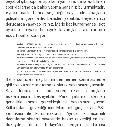
beyzbol gibi popüler sporların yanı sıra, daha az bilinen
spor dallarına da bahis yapma şansınız bulunmaktadır.
Ayrıca canlı bahis seçeneği sayesinde maçların
gidişatına göre anlık bahisler yapabilir, heyecanınızı
doruklarda yaşayabilirsiniz. Mario bet kumarhanesi, slot
oyunları dünyasında büyük kazançlar arayanlar için
eşsiz fırsatlar sunuyor.
Android ve iOS işletim sistemine sahip cihazlar için optimize edilmiş bu uygulama, kullanıcıların
bahis deneyimini daha akıcı hale getirir.
İlk olarak, kullandığınız VPN hizmetinin sağlıyor olup olmadığını kontrol edin.
Bu değişiklikler, siteye erişimi engellemek amacıyla alınan önlemlerdir.
Mariobet tanıtım konulu bu yazıda son olarak sizlere, yöntemlere göre belirlenmiş mariobet
para çekme limitleri hakkında bilgi verelim.
Mariobet’in güncel giriş adresini öğrenmek için resmi sosyal medya hesaplarını takip edebilir
veya güvenilir bahis forumlarını ziyaret edebilirsiniz.
VPN gibi bir sanal özel ağ kullanarak erişim engelini aşabilir veya DNS ayarlarınızı değiştirerek
siteye erişimi sağlayabilirsiniz.
Bahis sonuçları maç bitiminden hemen sonra sisteme
girilir ve kazançlar otomatik olarak hesabınıza yansıtılır.
Bazı turnuvalarda bu süreç resmi sonuçların
açıklanmasını bekleyebilir. Para yatırma işlemleri
genellikle anında gerçekleşir ve hesabınıza yansır.
Kullanıcıların güvenliği için Mariobet giriş ekranı SSL
sertifikası ile korunmaktadır. Ayrıca, iki aşamalı
doğrulama sistemi sayesinde hesap güvenliği en üst
düzeyde tutulur. Türkiye’den erişim kısıtlaması