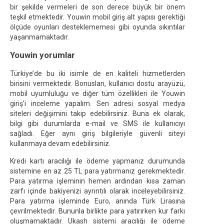
bir şekilde vermeleri de son derece büyük bir önem
teşkil etmektedir. Youwin mobil giriş alt yapısı gerektiği
ölçüde oyunları desteklememesi gibi oyunda sıkıntılar
yaşanmamaktadır.
Youwin yorumlar
Türkiye’de bu iki isimle de en kaliteli hizmetlerden
birisini vermektedir. Bonusları, kullanıcı dostu arayüzü,
mobil uyumluluğu ve diğer tüm özellikleri ile
Youwin
giriş
’i inceleme yapalım. Sen adresi sosyal medya
siteleri değişimini takip edebilirsiniz. Buna ek olarak,
bilgi gibi durumlarda e-mail ve SMS ile kullanıcıyı
sağladı. Eğer aynı giriş bilgileriyle güvenli siteyi
kullanmaya devam edebilirsiniz.
Kredi kartı aracılığı ile ödeme yapmanız durumunda
sistemine en az 25 TL para yatırmanız gerekmektedir.
Para yatırma işleminin hemen ardından kısa zaman
zarfı içinde bakiyenizi ayrıntılı olarak inceleyebilirsiniz.
Para yatırma işleminde Euro, anında Türk Lirasına
çevrilmektedir. Bununla birlikte para yatırırken kur farkı
oluşmamaktadır. Ukash sistemi aracılığı ile ödeme