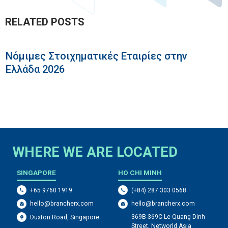
RELATED POSTS
Νόμιμες Στοιχηματικές Εταιρίες στην
M
Ελλάδα 2026
WHERE WE ARE LOCATED
SINGAPORE
HO CHI MINH
+65 9760 1919
(+84) 287 303 0568
hello@brancherx.com
hello@brancherx.com
369B-369C Le Quang Dinh
Duxton Road, Singapore
Street, Networld Asia