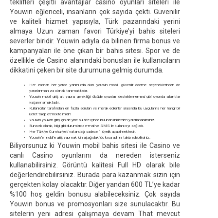
teklifleri çeşitli avantajlar casino oyunları siteleri ile
Youwin eğlenceli, insanların çok sayıda çekti. Güvenilir
ve kaliteli hizmet yapısıyla, Türk pazarındaki yerini
almaya Uzun zaman favori Türkiye’yi bahis siteleri
severler biridir. Youwin adıyla da bilinen firma bonus ve
kampanyaları ile öne çıkan bir bahis sitesi. Spor ve de
özellikle de Casino alanındaki bonusları ile kullanıcıların
dikkatini çeken bir site durumuna gelmiş durumda.
Her zaman her yerde yanınızda olan youwin mobil, güvenilir ödeme seçeneklerinden de
yararlanmanıza olanak tanımaktadır.
Youwin mobil giriş alt yapısı gerektiği ölçüde oyunları desteklememesi gibi oyunda sıkıntılar
yaşanmamaktadır.
Kullanıcılar tarafından en fazla sorulan ve merak edilenler arasında bu uygulama her hangi bir
ücret talep etmekte midir?
Youwin youwin giriş için de yine bu site içinde bulunan linklerden yararlanabilirsiniz.
Buna ek olarak, bilgi gibi durumlarda e-mail ve SMS ile kullanıcıyı sağladı.
Her Türkiye Cumhuriyeti vatandaşı sadece 1 üyelik açabilmektedir.
Youwin’e mobil’e giriş yapmak için aşağıdaki üç kısa adımı takip edebilirsiniz.
Biliyorsunuz ki Youwin mobil bahis sitesi ile Casino ve
canlı Casino oyunlarını da nereden isterseniz
kullanabilirsiniz. Görüntü kalitesi Full HD olarak bile
değerlendirebilirsiniz. Burada para kazanmak sizin için
gerçekten kolay olacaktır. Diğer yandan 600 TL’ye kadar
%100 hoş geldin bonusu alabileceksiniz. Çok sayıda
Youwin bonus ve promosyonları size sunulacaktır. Bu
sitelerin yeni adresi çalışmaya devam That mevcut