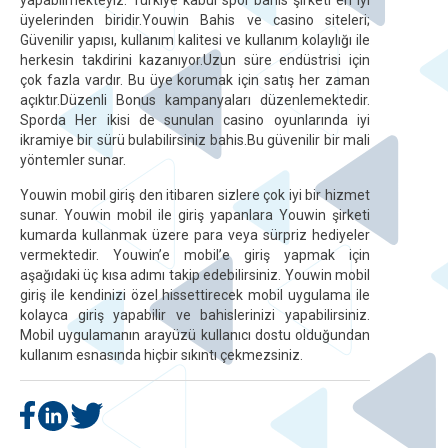
üyelerinden biridir.Youwin Bahis ve casino siteleri;
Güvenilir yapısı, kullanım kalitesi ve kullanım kolaylığı ile
herkesin takdirini kazanıyor.Uzun süre endüstrisi için
çok fazla vardır. Bu üye korumak için satış her zaman
açıktır.Düzenli Bonus kampanyaları düzenlemektedir.
Sporda Her ikisi de sunulan casino oyunlarında iyi
ikramiye bir sürü bulabilirsiniz bahis.Bu güvenilir bir mali
yöntemler sunar.
Youwin mobil giriş den itibaren sizlere çok iyi bir hizmet
sunar. Youwin mobil ile giriş yapanlara Youwin şirketi
kumarda kullanmak üzere para veya sürpriz hediyeler
vermektedir. Youwin’e mobil’e giriş yapmak için
aşağıdaki üç kısa adımı takip edebilirsiniz. Youwin mobil
giriş ile kendinizi özel hissettirecek mobil uygulama ile
kolayca giriş yapabilir ve bahislerinizi yapabilirsiniz.
Mobil uygulamanın arayüzü kullanıcı dostu olduğundan
kullanım esnasında hiçbir sıkıntı çekmezsiniz.