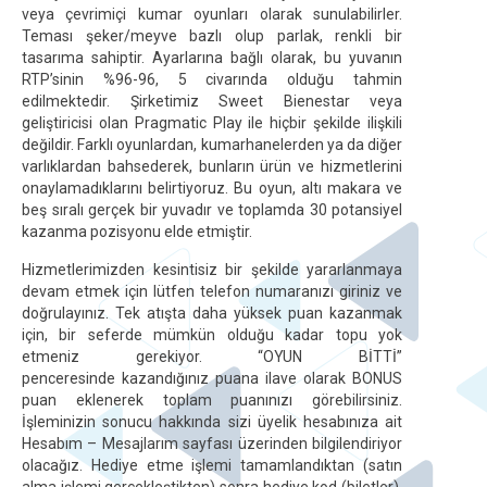
veya çevrimiçi kumar oyunları olarak sunulabilirler.
Teması şeker/meyve bazlı olup parlak, renkli bir
tasarıma sahiptir. Ayarlarına bağlı olarak, bu yuvanın
RTP’sinin %96-96, 5 civarında olduğu tahmin
edilmektedir. Şirketimiz Sweet Bienestar veya
geliştiricisi olan Pragmatic Play ile hiçbir şekilde ilişkili
değildir. Farklı oyunlardan, kumarhanelerden ya da diğer
varlıklardan bahsederek, bunların ürün ve hizmetlerini
onaylamadıklarını belirtiyoruz. Bu oyun, altı makara ve
beş sıralı gerçek bir yuvadır ve toplamda 30 potansiyel
kazanma pozisyonu elde etmiştir.
Hizmetlerimizden kesintisiz bir şekilde yararlanmaya
devam etmek için lütfen telefon numaranızı giriniz ve
doğrulayınız. Tek atışta daha yüksek puan kazanmak
için, bir seferde mümkün olduğu kadar topu yok
etmeniz gerekiyor. “OYUN BİTTİ”
penceresinde kazandığınız puana ilave olarak BONUS
puan eklenerek toplam puanınızı görebilirsiniz.
İşleminizin sonucu hakkında sizi üyelik hesabınıza ait
Hesabım – Mesajlarım sayfası üzerinden bilgilendiriyor
olacağız. Hediye etme işlemi tamamlandıktan (satın
alma işlemi gerçekleştikten) sonra hediye kod (biletler),