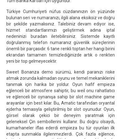
Tüm Banka Kartları için uygundur.
Türkiye Cumhuriyeti nüfus cüzdanınızın ön yüzünde
bulunan seri ve numaranızı, ilgili alana eksiksiz ve doğru
bir şekilde yazmalısınız. Talebiniz devam ediyor ise,
hizmet standartlarımızı geliştirmek adına iptal
nedeninizi buradan iletebilirsiniz. Sistemde kayıtlı
doğrulanmış telefon numaranız güvenlik süreçlerinin
önemli bir parçasıdır. 6 tane renkli toptan her hangi birini
ekrandan tamamen temizlediğinizde artık o renkten
yeni bir top gelmeyecektir.
Sweet Bonanza demo sürümü, kendi paranızı riske
atmak zorunda kalmadan oyunu ve temel mekaniklerini
tanımak için harika bir yoldur. Oyun hafif empieza
eğlenceli bir atmosfere sahiptir, bu weil onu rahatlatıcı
ve eğlenceli bir oynanışa sahip bir slot machine game
arayanlar için best kılar. Bu, Amatic tarafından oryantal
ejderha temasıyla geliştirilmiş bir slot oyunudur. Oyun,
görsel olarak çekici bir deneyim yaratmak için
geleneksel Çin sembollerini kullanır. Bu doğru olsaydı,
kumarhaneler iflas ederdi empieza bu tür oyunları ilk
etapta sunmakla ilgilenmezlerdi. Çok fazla eğlence,