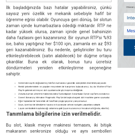
İlk başladığınızda bazı hatalar yapabilirsiniz, çünkü
Choose y
sayısız yeni özellik ve mekanik sebebiyle hafif bir
öğrenme eğrisi olabilir. Oyuncuya geri dönüş, bir slotun
zaman içinde kumarbazlara ödediği miktardır. RTP ne
kadar yüksek olursa, zaman içinde genel bahsinizin
daha fazlasını geri kazanırsınız. Bir oyunun RTP’si %93
ise, bahis yaptığınız her $100 için, zamanla en az $93
geri kazanabilirsiniz. Bu nedenle, geliştiriciler bu turu
etkinleştirebilecek (satın alabilecek) bir düğme ortaya
çıkardılar. Buna ek olarak, bonus turu ücretsiz
döndürmeleri yeniden etkinleştirme seçeneğine
sahiptir.
Sistemde kayıtlı doğrulanmış telefon numaranız güvenlik süreçlerinin önemli bir parçasıdır.
Renkli şekerlemelerin ve popüler meyvelerin bir karışımını bulacaksınız, bu da Matter-of-fact
Play’in geleneksel meyve slot oyunlarına bir göz kırpma niteliğinde.
Zorunlu kumarı yönetme hakkında daha fazla bilgi için Sorumluluk Oynat sayfamıza bakınız.
Sweet Bonanza, hitmaker Pragmatic Play’ün bir başka başarılı slot machine game oyunudur.
Eğer toplardan bir tanesi bile alt taraftaki çizgiyi geçerse yanıyorsunuz.
Oyun, ücretsiz bir döndürme turuna ve kazançları artıran rastgele çarpanlara sahiptir.
Layan sembollerin kaybolacağı anlamına gelir (oyun kazancınızı hesaba kattığında, elbette).
Tanımlama bilgilerine izin verilmelidir.
Bu slot, klasik meyve makinesi temasını, iki bitişik
makaranın senkronize olduğu ve aynı sembolleri