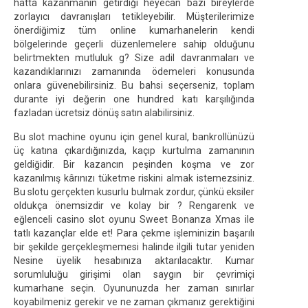
hatta kazanmanın getirdiği heyecan bazı bireylerde
zorlayıcı davranışları tetikleyebilir. Müşterilerimize
önerdiğimiz tüm online kumarhanelerin kendi
bölgelerinde geçerli düzenlemelere sahip olduğunu
belirtmekten mutluluk g? Size adil davranmaları ve
kazandıklarınızı zamanında ödemeleri konusunda
onlara güvenebilirsiniz. Bu bahsi seçerseniz, toplam
durante iyi değerin one hundred katı karşılığında
fazladan ücretsiz dönüş satın alabilirsiniz.
Bu slot machine oyunu için genel kural, bankrollünüzü
üç katına çıkardığınızda, kaçıp kurtulma zamanının
geldiğidir. Bir kazancın peşinden koşma ve zor
kazanılmış kârınızı tüketme riskini almak istemezsiniz.
Bu slotu gerçekten kusurlu bulmak zordur, çünkü eksiler
oldukça önemsizdir ve kolay bir ? Rengarenk ve
eğlenceli casino slot oyunu Sweet Bonanza Xmas ile
tatlı kazançlar elde et! Para çekme işleminizin başarılı
bir şekilde gerçekleşmemesi halinde ilgili tutar yeniden
Nesine üyelik hesabınıza aktarılacaktır. Kumar
sorumluluğu girişimi olan saygın bir çevrimiçi
kumarhane seçin. Oyununuzda her zaman sınırlar
koyabilmeniz gerekir ve ne zaman çıkmanız gerektiğini