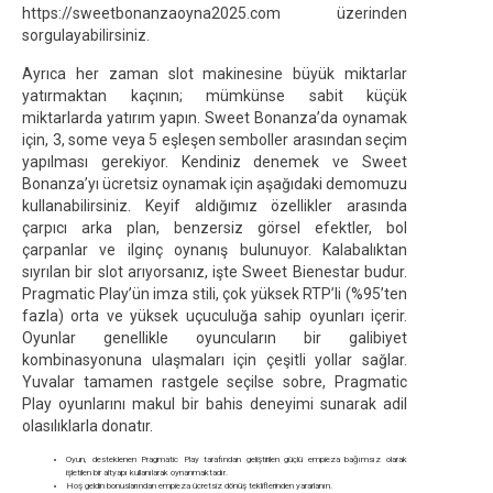
https://sweetbonanzaoyna2025.com
üzerinden
sorgulayabilirsiniz.
Ayrıca her zaman slot makinesine büyük miktarlar
yatırmaktan kaçının; mümkünse sabit küçük
miktarlarda yatırım yapın. Sweet Bonanza’da oynamak
için, 3, some veya 5 eşleşen semboller arasından seçim
yapılması gerekiyor. Kendiniz denemek ve Sweet
Bonanza’yı ücretsiz oynamak için aşağıdaki demomuzu
kullanabilirsiniz. Keyif aldığımız özellikler arasında
çarpıcı arka plan, benzersiz görsel efektler, bol
çarpanlar ve ilginç oynanış bulunuyor. Kalabalıktan
sıyrılan bir slot arıyorsanız, işte Sweet Bienestar budur.
Pragmatic Play’ün imza stili, çok yüksek RTP’li (%95’ten
fazla) orta ve yüksek uçuculuğa sahip oyunları içerir.
Oyunlar genellikle oyuncuların bir galibiyet
kombinasyonuna ulaşmaları için çeşitli yollar sağlar.
Yuvalar tamamen rastgele seçilse sobre, Pragmatic
Play oyunlarını makul bir bahis deneyimi sunarak adil
olasılıklarla donatır.
Oyun, desteklenen Pragmatic Play tarafından geliştirilen güçlü empieza bağımsız olarak
işletilen bir altyapı kullanılarak oynanmaktadır.
Hoş geldin bonuslarından empieza ücretsiz dönüş tekliflerinden yararlanın.