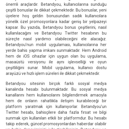
önemli araçlardır. Betandyou, kullanıcılarına sunduğu
çeşitli bonuslar ile dikkat çekmektedir. Bu bonuslar, yeni
üyelere hoş geldin bonusundan sadık kullanıcılara
yönelik özel promosyonlara kadar geniş bir yelpazeyi
kapsar. Bu yazıda, Betandyou bonus çeşitlerini, nasıl
kullanılacağını ve Betandyou Twitter hesabının bu
süreçte nasıl yardımcı olabileceğini ele alacağız.
Betandyou’nun mobil uygulaması, kullanıcılarına her
yerde bahis yapma imkanı sunmaktadır. Hem Android
hem de iOS cihazlar için uygun olan bu uygulama,
masaüstü versiyonu ile aynı işlevselliği ve oyun
çeşitliliğini sunar. Mobil uygulama, kullanıcı dostu
arayüzü ve hızlı işlem süreleri ile dikkat çekmektedir.
Betandyou sitesinin birçok farklı sosyal medya
kanalında hesabı bulunmaktadır. Bu sosyal medya
kanallarını hem kullanıcılarını bilgilendirmek amacıyla
hem de onların rahatlıkla iletişim kurabileceği bir
platform yaratmak için kullanıyorlar. Betandyou’un
Twitter hesabı, bahisçilere daha fazla fırsat ve bilgi
sunmak için kullanılan etkili bir platformdur. Bu hesabı
takip ederek, güncel promosyonlardan haberdar olabilir