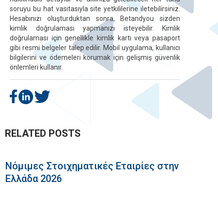
soruyu bu hat vasıtasıyla site yetkililerine iletebilirsiniz.
Hesabınızı oluşturduktan sonra, Betandyou sizden
kimlik doğrulaması yapmanızı isteyebilir. Kimlik
doğrulaması için genellikle kimlik kartı veya pasaport
gibi resmi belgeler talep edilir. Mobil uygulama, kullanıcı
bilgilerini ve ödemeleri korumak için gelişmiş güvenlik
önlemleri kullanır.
RELATED POSTS
Νόμιμες Στοιχηματικές Εταιρίες στην
M
Ελλάδα 2026