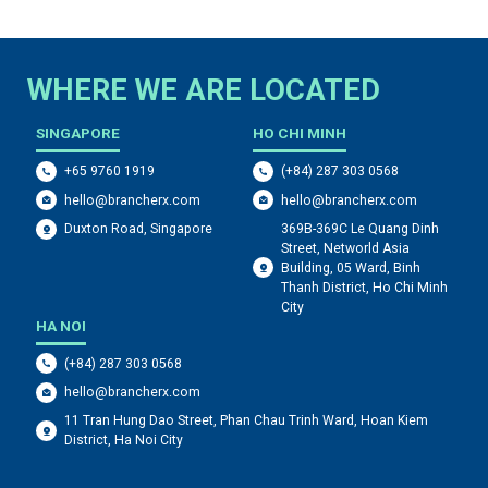
WHERE WE ARE LOCATED
SINGAPORE
HO CHI MINH
+65 9760 1919
(+84) 287 303 0568
hello@brancherx.com
hello@brancherx.com
369B-369C Le Quang Dinh
Duxton Road, Singapore
Street, Networld Asia
Building, 05 Ward, Binh
Thanh District, Ho Chi Minh
City
HA NOI
(+84) 287 303 0568
hello@brancherx.com
11 Tran Hung Dao Street, Phan Chau Trinh Ward, Hoan Kiem
District, Ha Noi City