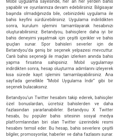
Mobil uygulama sayesinde, her an her yerden bahis
yapabilir ve oyunlarınıza devam edebilirsiniz. Bilgisayar
başında olmadığınızda bile, cebinizdeki uygulama ile
bahis keyfini sürdürebilirsiniz. Uygulama indirildikten
sonra, kurulum işlemini tamamlayarak hesabınızı
oluşturabilirsiniz. Betandyou, bahisçilere daha iyi bir
bahis deneyimi yaşatmak için çeşitli içerikler ve bahis
ipuçları sunar. Spor bahisleri severler için de
Betandyou’da geniş bir seçenek yelpazesi mevcuttur.
Canlı bahis seçeneği ile maçları izlerken anında bahis
yapma fırsatına sahipsiniz. Mobil uygulamayı
indirdikten sonra, hesap oluşturma adımlarını izleyerek
kısa sürede kayıt işlemini tamamlayabilirsiniz. Ana
sayfada genellikle “Mobil Uygulama İndir” gibi bir
seçenek bulacaksınız.
Betandyou’un Twitter hesabını takip ederek, bahisçiler
özel bonuslardan, ücretsiz bahislerden ve daha
fazlasından yararlanabilirler. Betandyou X Twitter
hesabı, bu popüler bahis sitesinin sosyal medya
platformlarından biri olan Twitter üzerindeki resmi
hesabını temsil eder. Bu hesap, bahis severlere çeşitli
bilgiler, promosyonlar, haberler ve daha fazlasını sunar.