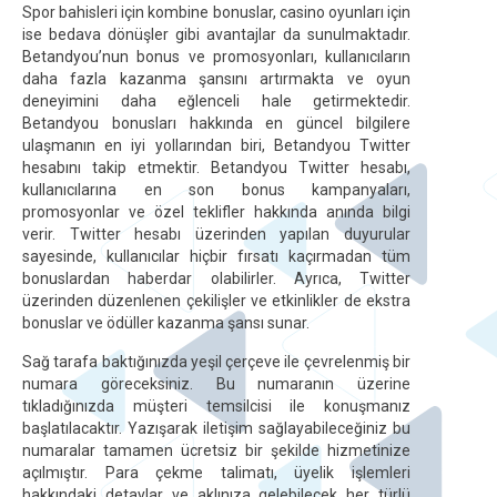
Spor bahisleri için kombine bonuslar, casino oyunları için
ise bedava dönüşler gibi avantajlar da sunulmaktadır.
Betandyou’nun bonus ve promosyonları, kullanıcıların
daha fazla kazanma şansını artırmakta ve oyun
deneyimini daha eğlenceli hale getirmektedir.
Betandyou bonusları hakkında en güncel bilgilere
ulaşmanın en iyi yollarından biri, Betandyou Twitter
hesabını takip etmektir. Betandyou Twitter hesabı,
kullanıcılarına en son bonus kampanyaları,
promosyonlar ve özel teklifler hakkında anında bilgi
verir. Twitter hesabı üzerinden yapılan duyurular
sayesinde, kullanıcılar hiçbir fırsatı kaçırmadan tüm
bonuslardan haberdar olabilirler. Ayrıca, Twitter
üzerinden düzenlenen çekilişler ve etkinlikler de ekstra
bonuslar ve ödüller kazanma şansı sunar.
Sağ tarafa baktığınızda yeşil çerçeve ile çevrelenmiş bir
numara göreceksiniz. Bu numaranın üzerine
tıkladığınızda müşteri temsilcisi ile konuşmanız
başlatılacaktır. Yazışarak iletişim sağlayabileceğiniz bu
numaralar tamamen ücretsiz bir şekilde hizmetinize
açılmıştır. Para çekme talimatı, üyelik işlemleri
hakkındaki detaylar ve aklınıza gelebilecek her türlü