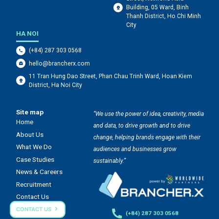
Building, 05 Ward, Binh
Thanh District, Ho Chi Minh
City
HA NOI
(+84) 287 303 0568
hello@brancherx.com
11 Tran Hung Dao Street, Phan Chau Trinh Ward, Hoan Kiem
District, Ha Noi City
Site map
“We use the power of idea, creativity, media
Home
and data, to drive growth and to drive
About Us
change, helping brands engage with their
What We Do
audiences and businesses grow
Case Studies
sustainably.”
News & Careers
Recruitment
Contact Us
CONTACT US
(+84) 287 303 0568