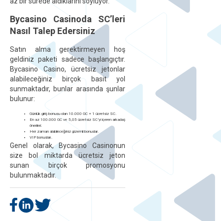
az bir sürede aldıklarını söylüyor.
Bycasino Casinoda SC’leri
Nasıl Talep Edersiniz
Satın alma gerektirmeyen hoş
geldiniz paketi sadece başlangıçtır.
Bycasino Casino, ücretsiz jetonlar
alabileceğiniz birçok basit yol
sunmaktadır, bunlar arasında şunlar
bulunur:
Günlük giriş bonusu olan 10.000 GC + 1 ücretsiz SC.
En az 100.000 GC ve 5,05 ücretsiz SC’yi içeren arkadaş
önerileri.
Her zaman alabileceğiniz gizemli bonuslar.
VIP bonusları.
Genel olarak, Bycasino Casinonun
size bol miktarda ücretsiz jeton
sunan birçok promosyonu
bulunmaktadır.