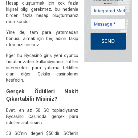
Hesap oluşturmak için çok fazla
interest:
kişisel bilgi gerekmez, bu nedenle
birden fazla hesap oluşturmanız
mümkündür.
Yine de, tam para yatırmadan
bonusu almak için beş adımı takip
SEND
etmenizi öneririz.
Eğer bu
Bycasino giriş
yeni oyuncu
fırsatını zaten kullandıysanız, lütfen
sitemizdeki para yatırma teklifleri
olan diğer Çekiliş casinolarını
keşfedin.
Gerçek Ödülleri Nakit
Çıkartabilir Misiniz?
Evet, en az 50 SC topladıysanız
Bycasino Casinoda gerçek para
ödülleri alabilirsiniz.
50 SC’nin değeri $50’dir. SC’lerin