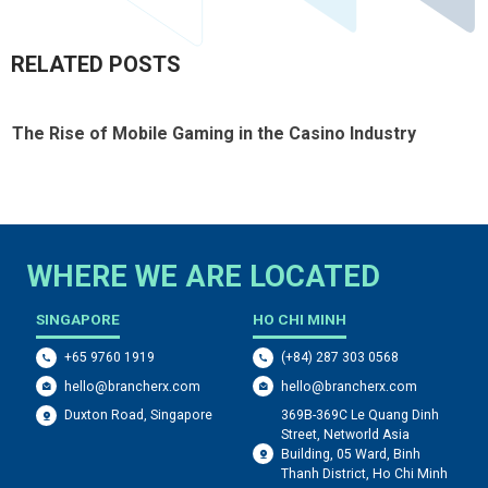
RELATED POSTS
The Rise of Mobile Gaming in the Casino Industry
T
t
WHERE WE ARE LOCATED
SINGAPORE
HO CHI MINH
+65 9760 1919
(+84) 287 303 0568
hello@brancherx.com
hello@brancherx.com
369B-369C Le Quang Dinh
Duxton Road, Singapore
Street, Networld Asia
Building, 05 Ward, Binh
Thanh District, Ho Chi Minh