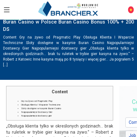
CASINO
Buran Casino w Polsce Buran Casino Bonus 100% + 200
DS
Content Gry na żywo od Pragmatic Play Obsługa Klienta I Wsparcie
Techniczne Sloty dostępne w kasynie Buran Casino Najpopularniejsi
Dostawcy Gier Najpopularniejsi dostawcy gier „Obsługa klienta tylko w
określonych godzinach… brak tu ruletek w trybie gier kasyna na żywo.” –
Robert z Katowic Inne kasyna mają po 8 tysięcy i więcej gier… Ja pograłem 5
[…]
Content
C
Gry na żywo od Pragmatic Play
Obsługa Klienta I Wsparcie Techniczne
w
Sloty dostępne w kasynie Buran Casino
Najpopularniejsi Dostawcy Gier
Najpopularniejsi dostawcy gier
„Obsługa klienta tylko w określonych godzinach… brak
tu ruletek w trybie gier kasyna na żywo.” – Robert z