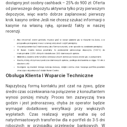
dostępny jest osobny cashback – 25% do 900 zł. Oferta
od pierwszego depozytu aktywna tylko przy pierwszym
depozycie, więc warto dobrze zaplanować pierwszy
krok.
kasyno online
Jeśli nie chcesz szukać informacji o
kasynie na własną rękę, sprawdź fakty w naszej
recenzji.
Aby otrzymać zwrot gotówki, musisz grać w swoje ulubione gry w Kasynie na żywo, a w
przypadku przegranej masz szansę odzyskać część pieniędzy.
Hazard powinien być traktowany jako forma rozrywki, a nie sposób na zarabianie pieniędzy.
W Buran Casino bonus powitalny to podwojenie pierwszego depozytu (100%) do
maksymalnie 2250 złotych i dodatkowe 200 darmowych spinów.
Biblioteka zawiera setki tytułów od klasycznych slotów po nowoczesne gry z jackpotami.
Kwota, którą otrzymasz podczas darmowych spinów, podlega obstawieniu w ciągu 10 dni z
obrotem x40
Dostępne są również innego rodzaju bonusy, dzięki czemu stan twojego portfela powinien
znacząco się polepszyć dzięki Buran Casino.
Obsługa Klienta I Wsparcie Techniczne
Najszybszą formą kontaktu jest czat na żywo, gdzie
średni czas oczekiwania na połączenie z konsultantem
wynosi poniżej minuty. Proces ten zazwyczaj trwa
godzin i jest jednorazowy, chyba że operator będzie
wymagał dodatkowej weryfikacji przy większych
wypłatach. Czas realizacji wypłat waha się od
natychmiastowych transferów dla e-portfeli do 3-5 dni
roboczych w przypadku przelewów bankowych. W