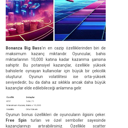
Bonanza Big Bass
‘ın en cazip özelliklerinden biri de
maksimum kazanç miktarıdır. Oyuncular, bahis
miktarlarının 10,000 katına kadar kazanma şansına
sahiptir. Bu potansiyel kazançlar, özellikle yüksek
bahislerle oynayan kullanıcılar için büyük bir çekicilik
oluşturur. Oyunun volatilitesi ise orta-yüksek
seviyededir; bu da daha az sıklıkla ancak daha büyük
kazançlar elde edilebileceği anlamına gelir.
Özellik
Detaylar
RTP
%96.71
Maksimum Kazanç
Bahis x 10,000
Volatilite
Orta-Yüksek
Oyunun bonus özellikleri de oyuncuların ilgisini çeker.
Free Spin
turları ve özel semboller sayesinde
kazançlarınızı artırabilirsiniz. Özellikle scatter