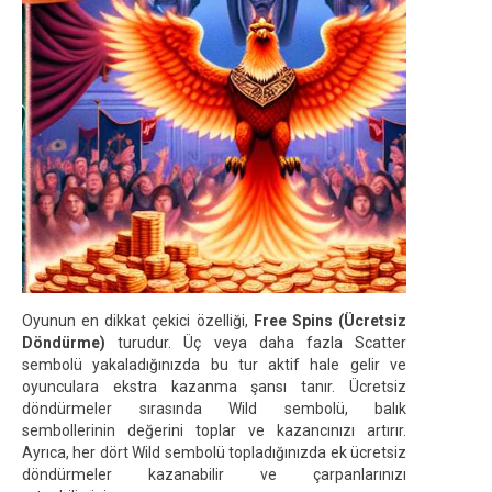
Oyunun en dikkat çekici özelliği,
Free Spins (Ücretsiz
Döndürme)
turudur. Üç veya daha fazla Scatter
sembolü yakaladığınızda bu tur aktif hale gelir ve
oyunculara ekstra kazanma şansı tanır. Ücretsiz
döndürmeler sırasında Wild sembolü, balık
sembollerinin değerini toplar ve kazancınızı artırır.
Ayrıca, her dört Wild sembolü topladığınızda ek ücretsiz
döndürmeler kazanabilir ve çarpanlarınızı