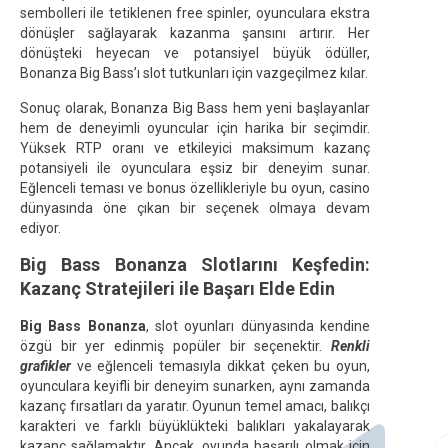
sembolleri ile tetiklenen free spinler, oyunculara ekstra
dönüşler sağlayarak kazanma şansını artırır. Her
dönüşteki heyecan ve potansiyel büyük ödüller,
Bonanza Big Bass’ı slot tutkunları için vazgeçilmez kılar.
Sonuç olarak, Bonanza Big Bass hem yeni başlayanlar
hem de deneyimli oyuncular için harika bir seçimdir.
Yüksek RTP oranı ve etkileyici maksimum kazanç
potansiyeli ile oyunculara eşsiz bir deneyim sunar.
Eğlenceli teması ve bonus özellikleriyle bu oyun, casino
dünyasında öne çıkan bir seçenek olmaya devam
ediyor.
Big Bass Bonanza Slotlarını Keşfedin:
Kazanç Stratejileri ile Başarı Elde Edin
Big Bass Bonanza
, slot oyunları dünyasında kendine
özgü bir yer edinmiş popüler bir seçenektir.
Renkli
grafikler
ve eğlenceli temasıyla dikkat çeken bu oyun,
oyunculara keyifli bir deneyim sunarken, aynı zamanda
kazanç fırsatları da yaratır. Oyunun temel amacı, balıkçı
karakteri ve farklı büyüklükteki balıkları yakalayarak
kazanç sağlamaktır. Ancak, oyunda başarılı olmak için