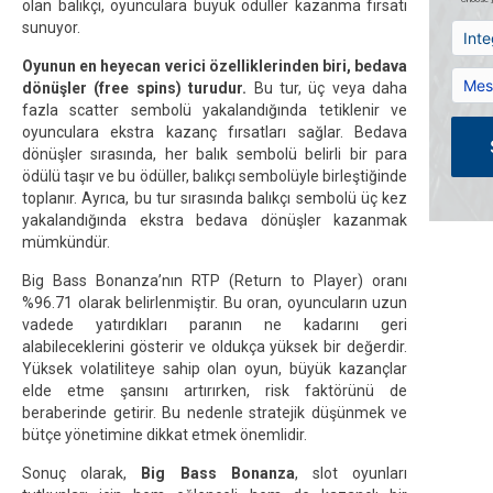
olan balıkçı, oyunculara büyük ödüller kazanma fırsatı
sunuyor.
Oyunun en heyecan verici özelliklerinden biri, bedava
dönüşler (free spins) turudur.
Bu tur, üç veya daha
fazla scatter sembolü yakalandığında tetiklenir ve
oyunculara ekstra kazanç fırsatları sağlar. Bedava
dönüşler sırasında, her balık sembolü belirli bir para
ödülü taşır ve bu ödüller, balıkçı sembolüyle birleştiğinde
toplanır. Ayrıca, bu tur sırasında balıkçı sembolü üç kez
yakalandığında ekstra bedava dönüşler kazanmak
mümkündür.
Big Bass Bonanza’nın RTP (Return to Player) oranı
%96.71 olarak belirlenmiştir. Bu oran, oyuncuların uzun
vadede yatırdıkları paranın ne kadarını geri
alabileceklerini gösterir ve oldukça yüksek bir değerdir.
Yüksek volatiliteye sahip olan oyun, büyük kazançlar
elde etme şansını artırırken, risk faktörünü de
beraberinde getirir. Bu nedenle stratejik düşünmek ve
bütçe yönetimine dikkat etmek önemlidir.
Sonuç olarak,
Big Bass Bonanza
, slot oyunları