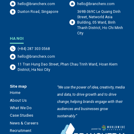
hello@brancherx.com
hello@brancherx.com
369B-369C Le Quang Dinh
Duxton Road, Singapore
Street, Networld Asia
Building, 05 Ward, Binh
Thanh District, Ho Chi Minh
City
HA NOI
(+84) 287 303 0568
hello@brancherx.com
11 Tran Hung Dao Street, Phan Chau Trinh Ward, Hoan Kiem
District, Ha Noi City
Site map
“We use the power of idea, creativity, media
Home
and data, to drive growth and to drive
About Us
change, helping brands engage with their
What We Do
audiences and businesses grow
Case Studies
sustainably.”
News & Careers
Recruitment