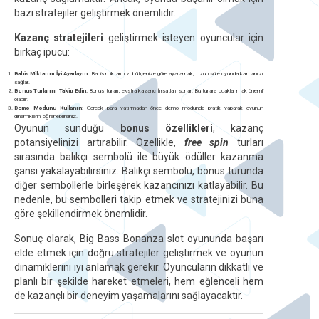
bazı stratejiler geliştirmek önemlidir.
Kazanç stratejileri
geliştirmek isteyen oyuncular için
birkaç ipucu:
Bahis Miktarını İyi Ayarlayın:
Bahis miktarınızı bütçenize göre ayarlamak, uzun süre oyunda kalmanızı
sağlar.
Bonus Turlarını Takip Edin:
Bonus turları, ekstra kazanç fırsatları sunar. Bu turlara odaklanmak önemli
olabilir.
Demo Modunu Kullanın:
Gerçek para yatırmadan önce demo modunda pratik yaparak oyunun
dinamiklerini öğrenebilirsiniz.
Oyunun sunduğu
bonus özellikleri
, kazanç
potansiyelinizi artırabilir. Özellikle,
free spin
turları
sırasında balıkçı sembolü ile büyük ödüller kazanma
şansı yakalayabilirsiniz. Balıkçı sembolü, bonus turunda
diğer sembollerle birleşerek kazancınızı katlayabilir. Bu
nedenle, bu sembolleri takip etmek ve stratejinizi buna
göre şekillendirmek önemlidir.
Sonuç olarak, Big Bass Bonanza slot oyununda başarı
elde etmek için doğru stratejiler geliştirmek ve oyunun
dinamiklerini iyi anlamak gerekir. Oyuncuların dikkatli ve
planlı bir şekilde hareket etmeleri, hem eğlenceli hem
de kazançlı bir deneyim yaşamalarını sağlayacaktır.