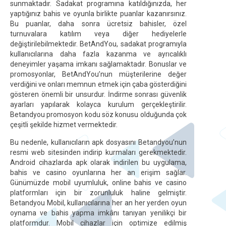
sunmaktadır. Sadakat programına katıldığınızda, her
yaptığınız bahis ve oyunla birlikte puanlar kazanırsınız.
Bu puanlar, daha sonra ücretsiz bahisler, özel
turnuvalara katılım veya diğer hediyelerle
değiştirilebilmektedir. BetAndYou, sadakat programıyla
kullanıcılarına daha fazla kazanma ve ayrıcalıklı
deneyimler yaşama imkanı sağlamaktadır. Bonuslar ve
promosyonlar, BetAndYou’nun müşterilerine değer
verdiğini ve onları memnun etmek için çaba gösterdiğini
gösteren önemli bir unsurdur. İndirme sonrası güvenlik
ayarları yapılarak kolayca kurulum gerçekleştirilir.
Betandyou promosyon kodu söz konusu olduğunda çok
çeşitli şekilde hizmet vermektedir.
Bu nedenle, kullanıcıların apk dosyasını Betandyou’nun
resmi web sitesinden indirip kurmaları gerekmektedir.
Android cihazlarda apk olarak indirilen bu uygulama,
bahis ve casino oyunlarına her an erişim sağlar.
Günümüzde mobil uyumluluk, online bahis ve casino
platformları için bir zorunluluk haline gelmiştir.
Betandyou Mobil, kullanıcılarına her an her yerden oyun
oynama ve bahis yapma imkânı tanıyan yenilikçi bir
platformdur. Mobil cihazlar için optimize edilmiş