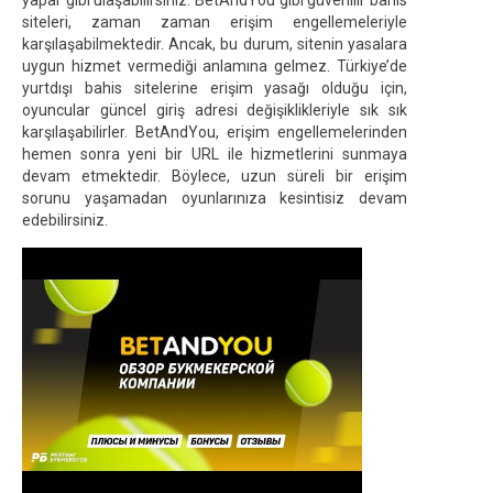
yapar gibi ulaşabilirsiniz. BetAndYou gibi güvenilir bahis
siteleri, zaman zaman erişim engellemeleriyle
karşılaşabilmektedir. Ancak, bu durum, sitenin yasalara
uygun hizmet vermediği anlamına gelmez. Türkiye’de
yurtdışı bahis sitelerine erişim yasağı olduğu için,
oyuncular güncel giriş adresi değişiklikleriyle sık sık
karşılaşabilirler. BetAndYou, erişim engellemelerinden
hemen sonra yeni bir URL ile hizmetlerini sunmaya
devam etmektedir. Böylece, uzun süreli bir erişim
sorunu yaşamadan oyunlarınıza kesintisiz devam
edebilirsiniz.