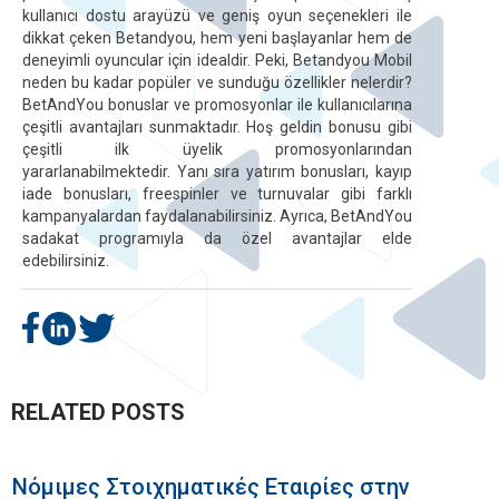
kullanıcı dostu arayüzü ve geniş oyun seçenekleri ile
dikkat çeken Betandyou, hem yeni başlayanlar hem de
deneyimli oyuncular için idealdir. Peki, Betandyou Mobil
neden bu kadar popüler ve sunduğu özellikler nelerdir?
BetAndYou bonuslar ve promosyonlar ile kullanıcılarına
çeşitli avantajları sunmaktadır. Hoş geldin bonusu gibi
çeşitli ilk üyelik promosyonlarından
yararlanabilmektedir. Yanı sıra yatırım bonusları, kayıp
iade bonusları, freespinler ve turnuvalar gibi farklı
kampanyalardan faydalanabilirsiniz. Ayrıca, BetAndYou
sadakat programıyla da özel avantajlar elde
edebilirsiniz.
RELATED POSTS
Νόμιμες Στοιχηματικές Εταιρίες στην
M