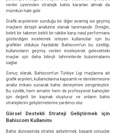
veriler üzerinden stratejik bahis kararları almak da
mümkün hale gelir.
Grafik arşivlerinin sunduğu bir diğer avantaj ise geçmiş
maçların detaylı analizine olanak tanımasıdır.
Örneğin
,
belirli bir takımın belirli bir rakibe karşı nasıl performans
gösterdiğini incelemek isteyen kullanıcılar için bu
grafikler oldukça faydalıdır. Bahiscom’un bu özelliği,
kullanıcıların geçmiş verileri inceleyerek gelecekteki
maçlar için daha bilinçli tahminlerde bulunmalarını
sağlar.
Sonuç olarak, Bahiscom’un Türkiye Ligi maçlarına ait
grafik arşivleri, kullanıcılarına kapsamlı ve derinlemesine
analiz imkanı sunarak bahis deneyimini zenginleştirir.
Bu özellik, hem amatör hem de profesyonel bahisçiler
için değerli bir kaynak oluşturur ve onların bahis
stratejilerini geliştirmelerine yardımcı olur.
Görsel Destekli Strateji Geliştirmek için
Bahiscom Kullanımı
Bahis dünyasında strateji geliştirmek, başarılı sonuçlar