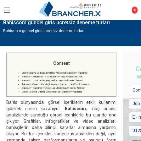
UNCATEGORIES
Bahiscom guncel giris ucretsiz deneme turları
Bahiscom guncel giris ucretsiz deneme turları
Content
C
Grafik Okuma ve Değerlendirme Yöntemleri bahiscom Panelinde
w
Bahiscom Kullanarak Isı Haritalarının Maç Analizindeki Rolü
Bahiscom Üzerinde Geçmiş Performans Grafiklerinin Analizi
Takım ve Oyuncu Karşılaştırmalarını bahiscom ile Görselleştirmek
Bahiscom Panelinde Türkiye Ligi Maçlarına Ait Grafik Arşivleri
Görsel Destekli Strateji Geliştirmek için Bahiscom Kullanımı
Bahis dünyasında, görsel içeriklerin etkili kullanımı
giderek önem kazanıyor.
Bahiscom
, maç öncesi
analizlerde sunduğu görsel içeriklerle bu alanda öne
çıkıyor. Grafikler, infografikler ve video analizleri,
bahisçilerin daha bilinçli kararlar almasına yardımcı
oluyor. Bu tür içerikler, sadece istatistikleri değil, aynı
zamanda takım performanslarını ve oyuncu form
Choose y