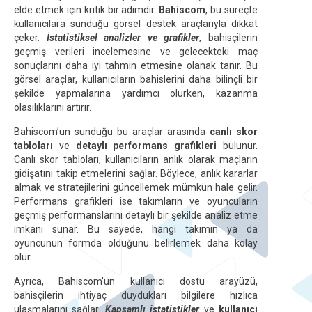
elde etmek için kritik bir adımdır.
Bahiscom
, bu süreçte
kullanıcılara sunduğu görsel destek araçlarıyla dikkat
çeker.
İstatistiksel analizler ve grafikler
, bahisçilerin
geçmiş verileri incelemesine ve gelecekteki maç
sonuçlarını daha iyi tahmin etmesine olanak tanır. Bu
görsel araçlar, kullanıcıların bahislerini daha bilinçli bir
şekilde yapmalarına yardımcı olurken, kazanma
olasılıklarını artırır.
Bahiscom’un sunduğu bu araçlar arasında
canlı skor
tabloları
ve
detaylı performans grafikleri
bulunur.
Canlı skor tabloları, kullanıcıların anlık olarak maçların
gidişatını takip etmelerini sağlar. Böylece, anlık kararlar
almak ve stratejilerini güncellemek mümkün hale gelir.
Performans grafikleri ise takımların ve oyuncuların
geçmiş performanslarını detaylı bir şekilde analiz etme
imkanı sunar. Bu sayede, hangi takımın ya da
oyuncunun formda olduğunu belirlemek daha kolay
olur.
Ayrıca, Bahiscom’un kullanıcı dostu arayüzü,
bahisçilerin ihtiyaç duydukları bilgilere hızlıca
ulaşmalarını sağlar.
Kapsamlı istatistikler
ve
kullanıcı