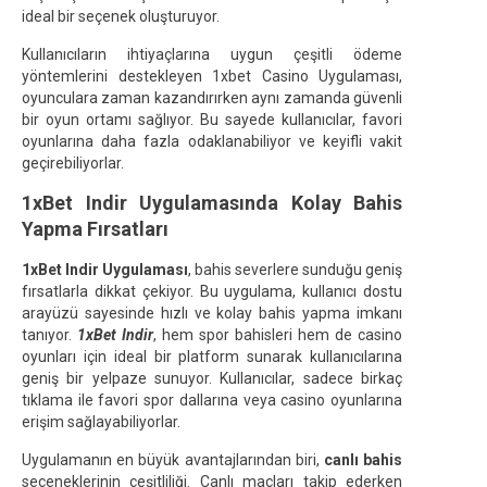
ideal bir seçenek oluşturuyor.
Kullanıcıların ihtiyaçlarına uygun çeşitli ödeme
yöntemlerini destekleyen 1xbet Casino Uygulaması,
oyunculara zaman kazandırırken aynı zamanda güvenli
bir oyun ortamı sağlıyor. Bu sayede kullanıcılar, favori
oyunlarına daha fazla odaklanabiliyor ve keyifli vakit
geçirebiliyorlar.
1xBet Indir Uygulamasında Kolay Bahis
Yapma Fırsatları
1xBet Indir Uygulaması
, bahis severlere sunduğu geniş
fırsatlarla dikkat çekiyor. Bu uygulama, kullanıcı dostu
arayüzü sayesinde hızlı ve kolay bahis yapma imkanı
tanıyor.
1xBet Indir
, hem spor bahisleri hem de casino
oyunları için ideal bir platform sunarak kullanıcılarına
geniş bir yelpaze sunuyor. Kullanıcılar, sadece birkaç
tıklama ile favori spor dallarına veya casino oyunlarına
erişim sağlayabiliyorlar.
Uygulamanın en büyük avantajlarından biri,
canlı bahis
seçeneklerinin çeşitliliği. Canlı maçları takip ederken