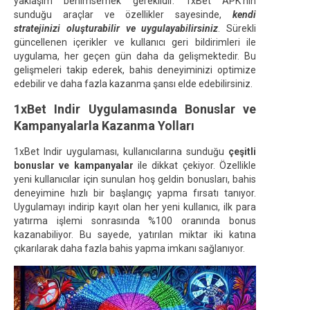
yaklaşım benimsemek gereklidir. 1xBet APK’nın
sunduğu araçlar ve özellikler sayesinde,
kendi
stratejinizi oluşturabilir ve uygulayabilirsiniz
. Sürekli
güncellenen içerikler ve kullanıcı geri bildirimleri ile
uygulama, her geçen gün daha da gelişmektedir. Bu
gelişmeleri takip ederek, bahis deneyiminizi optimize
edebilir ve daha fazla kazanma şansı elde edebilirsiniz.
1xBet Indir Uygulamasında Bonuslar ve
Kampanyalarla Kazanma Yolları
1xBet Indir uygulaması, kullanıcılarına sunduğu
çeşitli
bonuslar ve kampanyalar
ile dikkat çekiyor. Özellikle
yeni kullanıcılar için sunulan hoş geldin bonusları, bahis
deneyimine hızlı bir başlangıç yapma fırsatı tanıyor.
Uygulamayı indirip kayıt olan her yeni kullanıcı, ilk para
yatırma işlemi sonrasında %100 oranında bonus
kazanabiliyor. Bu sayede, yatırılan miktar iki katına
çıkarılarak daha fazla bahis yapma imkanı sağlanıyor.