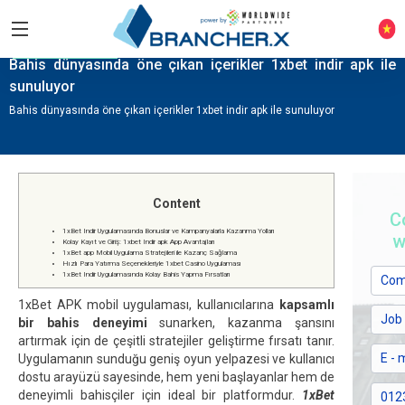
UNCATEGORIES
Bahis dünyasında öne çıkan içerikler 1xbet indir apk ile
sunuluyor
Bahis dünyasında öne çıkan içerikler 1xbet indir apk ile sunuluyor
Content
C
1xBet Indir Uygulamasında Bonuslar ve Kampanyalarla Kazanma Yolları
w
Kolay Kayıt ve Giriş: 1xbet Indir apk App Avantajları
1xBet app Mobil Uygulama Stratejileri ile Kazanç Sağlama
Hızlı Para Yatırma Seçenekleriyle 1xbet Casino Uygulaması
1xBet Indir Uygulamasında Kolay Bahis Yapma Fırsatları
1xBet APK mobil uygulaması, kullanıcılarına
kapsamlı
bir bahis deneyimi
sunarken, kazanma şansını
artırmak için de çeşitli stratejiler geliştirme fırsatı tanır.
Uygulamanın sunduğu geniş oyun yelpazesi ve kullanıcı
dostu arayüzü sayesinde, hem yeni başlayanlar hem de
deneyimli bahisçiler için ideal bir platformdur.
1xBet