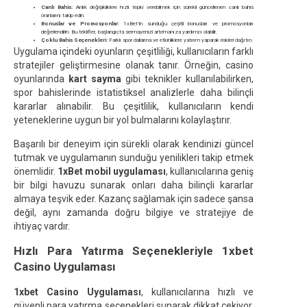
Canlı Bahis:
Anlık değişikliklere hızlı tepki verebilmek için sürekli güncellenen canlı bahis
oranlarını takip edin.
Bonuslar ve Promosyonlar:
1xBet’in sunduğu çeşitli bonusları ve promosyonları
değerlendirin. Bu teklifler, başlangıçta sermayenizi artırmanıza yardımcı olabilir.
Çoklu Bahis Seçenekleri:
Farklı spor dallarına ve etkinliklere yatırım yaparak riskleri dağıtın.
Uygulama içindeki oyunların çeşitliliği, kullanıcıların farklı
stratejiler geliştirmesine olanak tanır. Örneğin, casino
oyunlarında
kart sayma
gibi teknikler kullanılabilirken,
spor bahislerinde istatistiksel analizlerle daha bilinçli
kararlar alınabilir. Bu çeşitlilik, kullanıcıların kendi
yeteneklerine uygun bir yol bulmalarını kolaylaştırır.
Başarılı bir deneyim için sürekli olarak kendinizi güncel
tutmak ve uygulamanın sunduğu yenilikleri takip etmek
önemlidir.
1xBet mobil uygulaması
, kullanıcılarına geniş
bir bilgi havuzu sunarak onları daha bilinçli kararlar
almaya teşvik eder. Kazanç sağlamak için sadece şansa
değil, aynı zamanda doğru bilgiye ve stratejiye de
ihtiyaç vardır.
Hızlı Para Yatırma Seçenekleriyle 1xbet
Casino Uygulaması
1xbet Casino Uygulaması
, kullanıcılarına hızlı ve
güvenli para yatırma seçenekleri sunarak dikkat çekiyor.