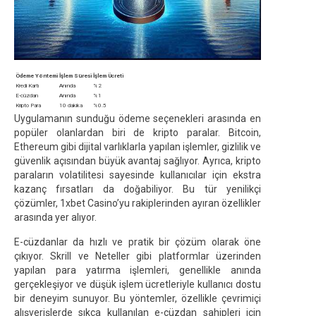
Ödeme Yöntemi
İşlem Süresi
İşlem Ücreti
Kredi Kartı
Anında
%2
E-cüzdan
Anında
%1
Kripto Para
10 dakika
%0.5
Uygulamanın sunduğu ödeme seçenekleri arasında en
popüler olanlardan biri de kripto paralar. Bitcoin,
Ethereum gibi dijital varlıklarla yapılan işlemler, gizlilik ve
güvenlik açısından büyük avantaj sağlıyor. Ayrıca, kripto
paraların volatilitesi sayesinde kullanıcılar için ekstra
kazanç fırsatları da doğabiliyor. Bu tür yenilikçi
çözümler, 1xbet Casino’yu rakiplerinden ayıran özellikler
arasında yer alıyor.
E-cüzdanlar da hızlı ve pratik bir çözüm olarak öne
çıkıyor. Skrill ve Neteller gibi platformlar üzerinden
yapılan para yatırma işlemleri, genellikle anında
gerçekleşiyor ve düşük işlem ücretleriyle kullanıcı dostu
bir deneyim sunuyor. Bu yöntemler, özellikle çevrimiçi
alışverişlerde sıkça kullanılan e-cüzdan sahipleri için