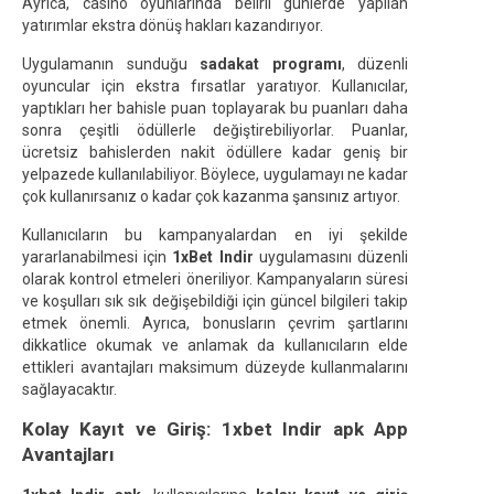
Ayrıca, casino oyunlarında belirli günlerde yapılan
yatırımlar ekstra dönüş hakları kazandırıyor.
Uygulamanın sunduğu
sadakat programı
, düzenli
oyuncular için ekstra fırsatlar yaratıyor. Kullanıcılar,
yaptıkları her bahisle puan toplayarak bu puanları daha
sonra çeşitli ödüllerle değiştirebiliyorlar. Puanlar,
ücretsiz bahislerden nakit ödüllere kadar geniş bir
yelpazede kullanılabiliyor. Böylece, uygulamayı ne kadar
çok kullanırsanız o kadar çok kazanma şansınız artıyor.
Kullanıcıların bu kampanyalardan en iyi şekilde
yararlanabilmesi için
1xBet Indir
uygulamasını düzenli
olarak kontrol etmeleri öneriliyor. Kampanyaların süresi
ve koşulları sık sık değişebildiği için güncel bilgileri takip
etmek önemli. Ayrıca, bonusların çevrim şartlarını
dikkatlice okumak ve anlamak da kullanıcıların elde
ettikleri avantajları maksimum düzeyde kullanmalarını
sağlayacaktır.
Kolay Kayıt ve Giriş: 1xbet Indir apk App
Avantajları