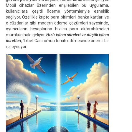
Mobil cihazlar üzerinden erişilebilen bu uygulama,
kullanıcılara çeşitli ödeme yöntemleriyle esneklik
sağlıyor. Özellikle kripto para birimleri, banka kartları ve
e-cüzdanlar gibi modern ödeme çözümleri sayesinde,
oyuncuların hesaplarına hızlıca para aktarabilmeleri
mümkün hale geliyor.
Hızlı işlem süreleri
ve
düşük işlem
ücretleri
, 1xbet Casino’nun tercih edilmesinde önemli bir
rol oynuyor.