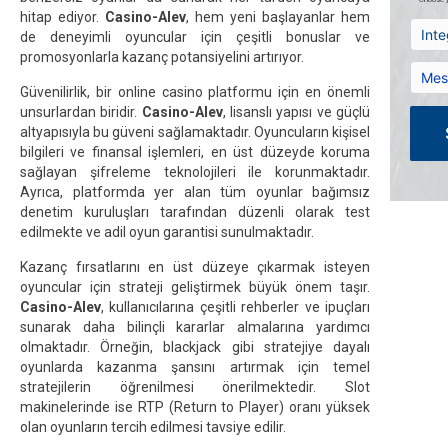
hitap ediyor.
Casino-Alev
, hem yeni başlayanlar hem
de deneyimli oyuncular için çeşitli bonuslar ve
promosyonlarla kazanç potansiyelini artırıyor.
Güvenilirlik, bir online casino platformu için en önemli
unsurlardan biridir.
Casino-Alev
, lisanslı yapısı ve güçlü
altyapısıyla bu güveni sağlamaktadır. Oyuncuların kişisel
bilgileri ve finansal işlemleri, en üst düzeyde koruma
sağlayan şifreleme teknolojileri ile korunmaktadır.
Ayrıca, platformda yer alan tüm oyunlar bağımsız
denetim kuruluşları tarafından düzenli olarak test
edilmekte ve adil oyun garantisi sunulmaktadır.
Kazanç fırsatlarını en üst düzeye çıkarmak isteyen
oyuncular için strateji geliştirmek büyük önem taşır.
Casino-Alev
, kullanıcılarına çeşitli rehberler ve ipuçları
sunarak daha bilinçli kararlar almalarına yardımcı
olmaktadır. Örneğin, blackjack gibi stratejiye dayalı
oyunlarda kazanma şansını artırmak için temel
stratejilerin öğrenilmesi önerilmektedir. Slot
makinelerinde ise RTP (Return to Player) oranı yüksek
olan oyunların tercih edilmesi tavsiye edilir.