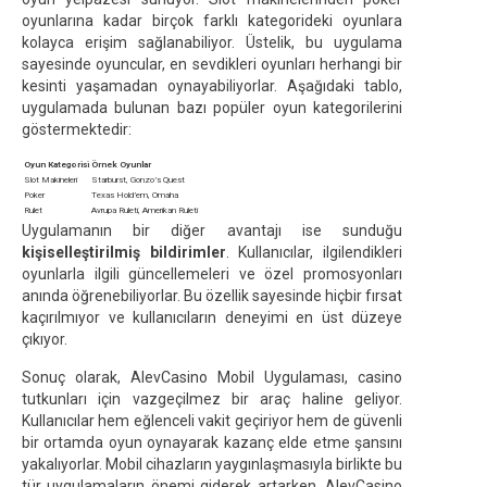
oyunlarına kadar birçok farklı kategorideki oyunlara
kolayca erişim sağlanabiliyor. Üstelik, bu uygulama
sayesinde oyuncular, en sevdikleri oyunları herhangi bir
kesinti yaşamadan oynayabiliyorlar. Aşağıdaki tablo,
uygulamada bulunan bazı popüler oyun kategorilerini
göstermektedir:
Oyun Kategorisi
Örnek Oyunlar
Slot Makineleri
Starburst, Gonzo’s Quest
Poker
Texas Hold’em, Omaha
Rulet
Avrupa Ruleti, Amerikan Ruleti
Uygulamanın bir diğer avantajı ise sunduğu
kişiselleştirilmiş bildirimler
. Kullanıcılar, ilgilendikleri
oyunlarla ilgili güncellemeleri ve özel promosyonları
anında öğrenebiliyorlar. Bu özellik sayesinde hiçbir fırsat
kaçırılmıyor ve kullanıcıların deneyimi en üst düzeye
çıkıyor.
Sonuç olarak, AlevCasino Mobil Uygulaması, casino
tutkunları için vazgeçilmez bir araç haline geliyor.
Kullanıcılar hem eğlenceli vakit geçiriyor hem de güvenli
bir ortamda oyun oynayarak kazanç elde etme şansını
yakalıyorlar. Mobil cihazların yaygınlaşmasıyla birlikte bu
tür uygulamaların önemi giderek artarken, AlevCasino