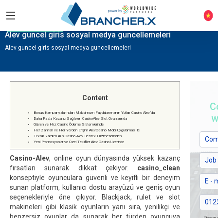
UNCATEGORIES
Alev guncel giris sosyal medya guncellemeleri
Alev guncel giris sosyal medya guncellemeleri
Content
C
Bonus Kampanyalarından Maksimum Faydalanmanın Yolları Casino Alev’da
w
Daha Fazla Kazanç Sağlayın CasinoAlev Slot Oyunlarında
Güven ve Hız Casino Ödeme Sistemlerinde
Her Zaman ve Her Yerden Erişim AlevCasino Mobil Uygulaması ile
Teknik Yardım Alın Casino Alev Destek Hizmetlerinden
Yeni Promosyonlar ve Özel Teklifler Alev Casino Üzerinde
Casino-Alev
, online oyun dünyasında yüksek kazanç
fırsatları sunarak dikkat çekiyor.
casino_clean
konseptiyle oyunculara güvenli ve keyifli bir deneyim
sunan platform, kullanıcı dostu arayüzü ve geniş oyun
seçenekleriyle öne çıkıyor. Blackjack, rulet ve slot
makineleri gibi klasik oyunların yanı sıra, yenilikçi ve
benzersiz oyunlar da sunarak her türden oyuncuya
Choose y