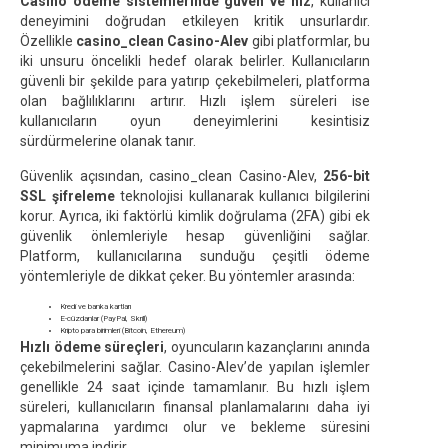
Casino ödeme sistemlerinde güven ve hız
, kullanıcı
deneyimini doğrudan etkileyen kritik unsurlardır.
Özellikle
casino_clean Casino-Alev
gibi platformlar, bu
iki unsuru öncelikli hedef olarak belirler. Kullanıcıların
güvenli bir şekilde para yatırıp çekebilmeleri, platforma
olan bağlılıklarını artırır. Hızlı işlem süreleri ise
kullanıcıların oyun deneyimlerini kesintisiz
sürdürmelerine olanak tanır.
Güvenlik açısından, casino_clean Casino-Alev,
256-bit
SSL şifreleme
teknolojisi kullanarak kullanıcı bilgilerini
korur. Ayrıca, iki faktörlü kimlik doğrulama (2FA) gibi ek
güvenlik önlemleriyle hesap güvenliğini sağlar.
Platform, kullanıcılarına sunduğu çeşitli ödeme
yöntemleriyle de dikkat çeker. Bu yöntemler arasında:
Kredi ve banka kartları
E-cüzdanlar (PayPal, Skrill)
Kripto para birimleri (Bitcoin, Ethereum)
Hızlı ödeme süreçleri
, oyuncuların kazançlarını anında
çekebilmelerini sağlar. Casino-Alev’de yapılan işlemler
genellikle 24 saat içinde tamamlanır. Bu hızlı işlem
süreleri, kullanıcıların finansal planlamalarını daha iyi
yapmalarına yardımcı olur ve bekleme süresini
minimuma indirir.