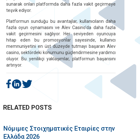
sunarak onları platformda daha fazla vakit geçirmeye
teşvik ediyor.
Platformun sunduğu bu avantajlar, kullanıcıların daha
fazla oyun oynamasını ve Alev Casino’da daha fazla
vakit geçirmesini sağlıyor. Her seviyeden oyuncuya
hitap eden bu promosyonlar sayesinde, kullanıcı
memnuniyetini en üst düzeyde tutmayı başaran
Alev
casino
, sektördeki konumunu güçlendirmesine yardımcı
oluyor. Bu yenilikçi yaklaşımlar, platformun başarısını
artırıyor.
RELATED POSTS
Νόμιμες Στοιχηματικές Εταιρίες στην
M
Ελλάδα 2026