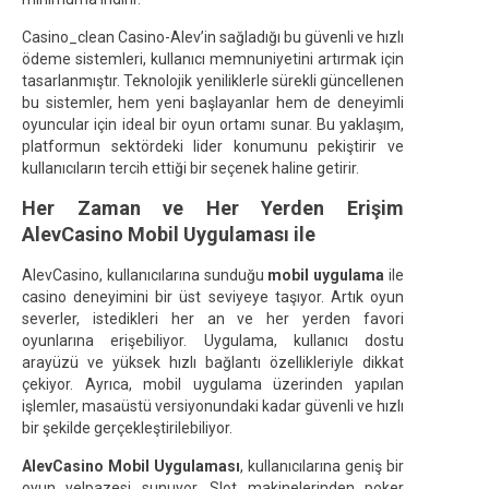
Casino_clean Casino-Alev’in sağladığı bu güvenli ve hızlı
ödeme sistemleri, kullanıcı memnuniyetini artırmak için
tasarlanmıştır. Teknolojik yeniliklerle sürekli güncellenen
bu sistemler, hem yeni başlayanlar hem de deneyimli
oyuncular için ideal bir oyun ortamı sunar. Bu yaklaşım,
platformun sektördeki lider konumunu pekiştirir ve
kullanıcıların tercih ettiği bir seçenek haline getirir.
Her Zaman ve Her Yerden Erişim
AlevCasino Mobil Uygulaması ile
AlevCasino, kullanıcılarına sunduğu
mobil uygulama
ile
casino deneyimini bir üst seviyeye taşıyor. Artık oyun
severler, istedikleri her an ve her yerden favori
oyunlarına erişebiliyor. Uygulama, kullanıcı dostu
arayüzü ve yüksek hızlı bağlantı özellikleriyle dikkat
çekiyor. Ayrıca, mobil uygulama üzerinden yapılan
işlemler, masaüstü versiyonundaki kadar güvenli ve hızlı
bir şekilde gerçekleştirilebiliyor.
AlevCasino Mobil Uygulaması
, kullanıcılarına geniş bir
oyun yelpazesi sunuyor. Slot makinelerinden poker