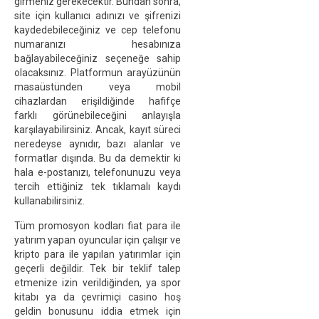
girmeniz gerekecektir. Bundan sonra,
site için kullanıcı adınızı ve şifrenizi
kaydedebileceğiniz ve cep telefonu
numaranızı hesabınıza
bağlayabileceğiniz seçeneğe sahip
olacaksınız. Platformun arayüzünün
masaüstünden veya mobil
cihazlardan erişildiğinde hafifçe
farklı görünebileceğini anlayışla
karşılayabilirsiniz. Ancak, kayıt süreci
neredeyse aynıdır, bazı alanlar ve
formatlar dışında. Bu da demektir ki
hala e-postanızı, telefonunuzu veya
tercih ettiğiniz tek tıklamalı kaydı
kullanabilirsiniz.
Tüm promosyon kodları fiat para ile
yatırım yapan oyuncular için çalışır ve
kripto para ile yapılan yatırımlar için
geçerli değildir. Tek bir teklif talep
etmenize izin verildiğinden, ya spor
kitabı ya da çevrimiçi casino hoş
geldin bonusunu iddia etmek için