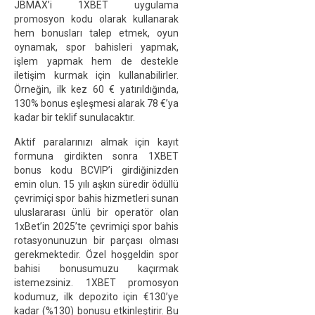
JBMAX’i 1XBET uygulama
promosyon kodu olarak kullanarak
hem bonusları talep etmek, oyun
oynamak, spor bahisleri yapmak,
işlem yapmak hem de destekle
iletişim kurmak için kullanabilirler.
Örneğin, ilk kez 60 € yatırıldığında,
130% bonus eşleşmesi alarak 78 €’ya
kadar bir teklif sunulacaktır.
Aktif paralarınızı almak için kayıt
formuna girdikten sonra 1XBET
bonus kodu BCVIP’i girdiğinizden
emin olun. 15 yılı aşkın süredir ödüllü
çevrimiçi spor bahis hizmetleri sunan
uluslararası ünlü bir operatör olan
1xBet’in 2025’te çevrimiçi spor bahis
rotasyonunuzun bir parçası olması
gerekmektedir. Özel hoşgeldin spor
bahisi bonusumuzu kaçırmak
istemezsiniz. 1XBET promosyon
kodumuz, ilk depozito için €130’ye
kadar (%130) bonusu etkinleştirir. Bu