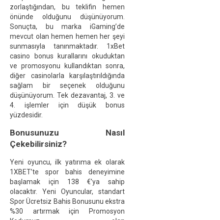
zorlaştığından, bu teklifin hemen
önünde olduğunu düşünüyorum.
Sonuçta, bu marka iGaming’de
mevcut olan hemen hemen her şeyi
sunmasıyla tanınmaktadır. 1xBet
casino bonus kurallarını okuduktan
ve promosyonu kullandıktan sonra,
diğer casinolarla karşılaştırıldığında
sağlam bir seçenek olduğunu
düşünüyorum. Tek dezavantaj, 3. ve
4. işlemler için düşük bonus
yüzdesidir.
Bonusunuzu Nasıl
Çekebilirsiniz?
Yeni oyuncu, ilk yatırıma ek olarak
1XBET’te spor bahis deneyimine
başlamak için 138 €’ya sahip
olacaktır. Yeni Oyuncular, standart
Spor Ücretsiz Bahis Bonusunu ekstra
%30 artırmak için Promosyon