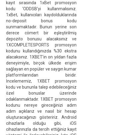
kayıt sırasında 1xBet promosyon
kodu ‘ODDSB’yi kullanmalısınız.
1xBet, kullanıcıları kaydolduklarında
no-deposit bonus kodu
sunmamaktadır. Bunun yerine son
derece cömert bir eşleştirilmiş
depozito bonusu alacaksınız ve
1XCOMPLETESPORTS promosyon
kodunu kullandığınızda %30 ekstra
alacaksınız. 1XBET’in on yıldan fazla
deneyimiyle, birçok ülkede erişim
sağlayan en popüler ve saygın kumar
platformlarından biridir.
İncelememiz, 1XBET promosyon
kodu ve bununla talep edebileceğiniz
özel bonuslar üzerinde
odaklanmaktadır. 1XBET promosyon
kodunu nereye gireceğinizi adım
adım açıklarız ve nasıl bir hesap
oluşturacağınızı gösteririz. Android
cihazlarla olduğu gibi, iOS
cihazlarınızla da tercih ettiğiniz kayıt