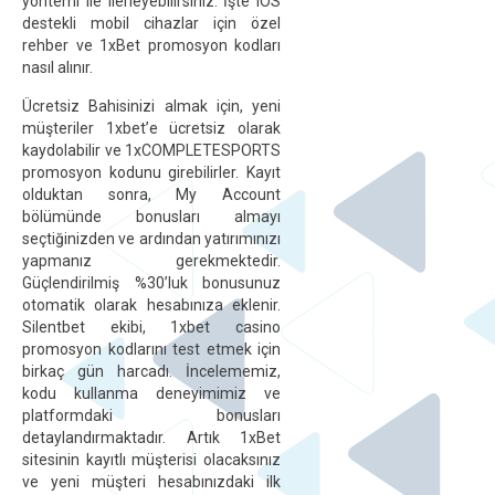
yöntemi ile ilerleyebilirsiniz. İşte iOS
destekli mobil cihazlar için özel
rehber ve 1xBet promosyon kodları
nasıl alınır.
Ücretsiz Bahisinizi almak için, yeni
müşteriler 1xbet’e ücretsiz olarak
kaydolabilir ve 1xCOMPLETESPORTS
promosyon kodunu girebilirler. Kayıt
olduktan sonra, My Account
bölümünde bonusları almayı
seçtiğinizden ve ardından yatırımınızı
yapmanız gerekmektedir.
Güçlendirilmiş %30’luk bonusunuz
otomatik olarak hesabınıza eklenir.
Silentbet ekibi, 1xbet casino
promosyon kodlarını test etmek için
birkaç gün harcadı. İncelememiz,
kodu kullanma deneyimimiz ve
platformdaki bonusları
detaylandırmaktadır. Artık 1xBet
sitesinin kayıtlı müşterisi olacaksınız
ve yeni müşteri hesabınızdaki ilk