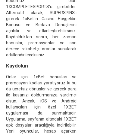
Kodumuz olan
1XCOMPLETESPORTS’u girebilirler.
Alternatif olarak, SUPERSPINS’i
girerek 1xBet’in Casino Hoşgeldin
Bonusu ve Bedava Dönüşlerini
açabilir ve etkinleştirebilirsiniz.
Kaydolduktan sonra, her zaman
bonuslar, promosyonlar ve son
derece rekabetçi oranlar sunularak
ödüllendirileceksiniz.
Kaydolun
Onlar için, 1xBet bonusları ve
promosyon kodları yaratıyoruz ki bu
da ücretsiz dönüşler ve gerçek para
ile kasanızı doldurmanıza yardımcı
olsun. Ancak, iOS ve Android
kullanıcıları için özel 1XBET
uygulaması da sunmaktadır.
Uygulama, sayfanın altındaki 1XBET
apk dosyaları aracılığıyla indirilebilir.
Yeni oyuncular, hesap açarken