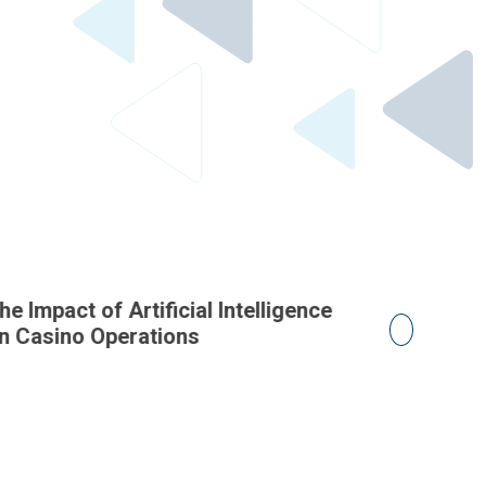
he Impact of Artificial Intelligence
The Impact
n Casino Operations
on Casino