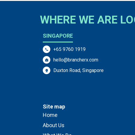
WHERE WE ARE L
SINGAPORE
+65 9760 1919
hello@brancherx.com
Duxton Road, Singapore
Site map
Home
About Us