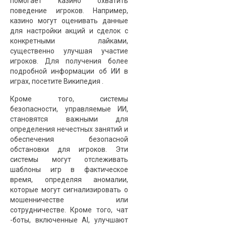
помогает казино охватить
поведение игроков. Например,
казино могут оценивать данные
для настройки акций и сделок с
конкретными лайками,
существенно улучшая участие
игроков. Для получения более
подробной информации об ИИ в
играх, посетите
Википедия
.
Кроме того, системы
безопасности, управляемые ИИ,
становятся важными для
определения нечестных занятий и
обеспечения безопасной
обстановки для игроков. Эти
системы могут отслеживать
шаблоны игр в фактическое
время, определяя аномалии,
которые могут сигнализировать о
мошенничестве или
сотрудничестве. Кроме того, чат
-боты, включенные AI, улучшают