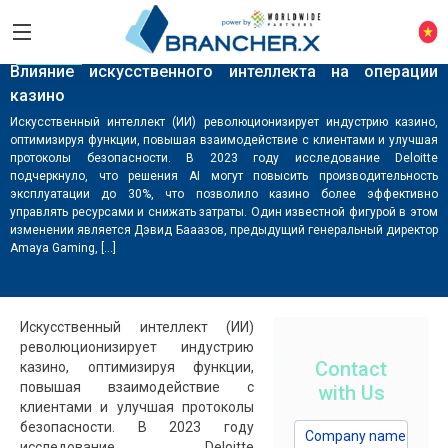
CASINO2
Влияние искусственного интеллекта на операции
казино
Искусственный интеллект (ИИ) революционизирует индустрию казино,
оптимизируя функции, повышая взаимодействие с клиентами и улучшая
протоколы безопасности. В 2023 году исследование Deloitte
подчеркнуло, что решения AI могут повысить производительность
эксплуатации до 30%, что позволило казино более эффективно
управлять ресурсами и снижать затраты. Один известной фигурой в этом
изменении является Дэвид Бааазов, предыдущий генеральный директор
Amaya Gaming, […]
Искусственный интеллект (ИИ)
революционизирует индустрию
Contact
казино, оптимизируя функции,
повышая взаимодействие с
with Us
клиентами и улучшая протоколы
безопасности. В 2023 году
исследование Deloitte