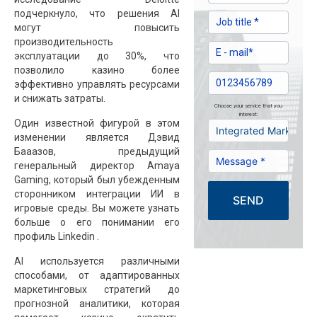
подчеркнуло, что решения AI
могут повысить
производительность
эксплуатации до 30%, что
позволило казино более
эффективно управлять ресурсами
и снижать затраты.
Choose your service that you
interest:
Один известной фигурой в этом
изменении является Дэвид
Бааазов, предыдущий
генеральный директор Amaya
Gaming, который был убежденным
сторонником интеграции ИИ в
SEND
игровые среды. Вы можете узнать
больше о его понимании его
профиль Linkedin
.
AI используется различными
способами, от адаптированных
маркетинговых стратегий до
прогнозной аналитики, которая