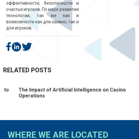
эффективности, безопасности и
счастья игроков. По мере развития
технологии, так же как и
возможности как для казино, так и
для игроков.
RELATED POSTS
The Impact of Artificial Intelligence on Casino
T
Operations
D
WHERE WE ARE LOCATED