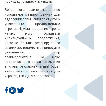
подходах по адресу
покердом
.
Более того, казино постепенно
используют метрики данных для
адаптации повышения по службе к
уникальным предпочтениям
игроков. Изучая поведение игрока,
казино могут создавать
индивидуальные предложения,
которые больше резонируют со
своими зрителями, что приводит к
увеличению цифр
взаимодействия. По мере
продвижения отрасли понимание
влияния рекламных акций будет
иметь важное значение как для
игроков, так и для операторов.