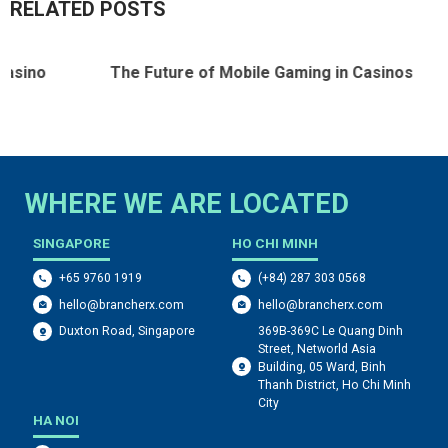
RELATED POSTS
The Future of Mobile Gaming in Casinos
WHERE WE ARE LOCATED
SINGAPORE
HO CHI MINH
+65 9760 1919
(+84) 287 303 0568
hello@brancherx.com
hello@brancherx.com
369B-369C Le Quang Dinh
Duxton Road, Singapore
Street, Networld Asia
Building, 05 Ward, Binh
Thanh District, Ho Chi Minh
City
HA NOI