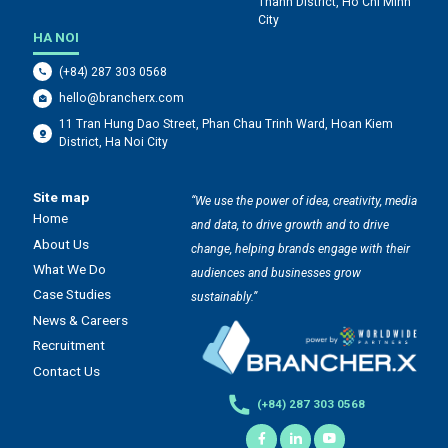
Thanh District, Ho Chi Minh
City
HA NOI
(+84) 287 303 0568
hello@brancherx.com
11 Tran Hung Dao Street, Phan Chau Trinh Ward, Hoan Kiem
District, Ha Noi City
Site map
“We use the power of idea, creativity, media
Home
and data, to drive growth and to drive
About Us
change, helping brands engage with their
What We Do
audiences and businesses grow
Case Studies
sustainably.”
News & Careers
Recruitment
Contact Us
(+84) 287 303 0568