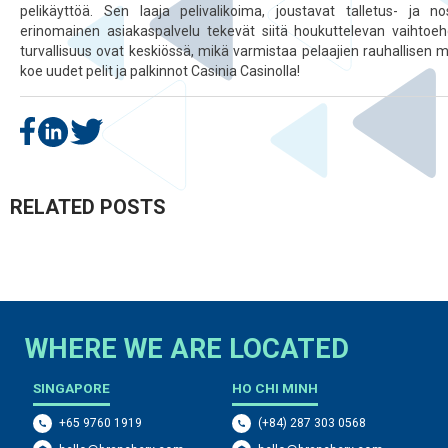
pelikäyttöä. Sen laaja pelivalikoima, joustavat talletus- ja n
erinomainen asiakaspalvelu tekevät siitä houkuttelevan vaihtoeh
turvallisuus ovat keskiössä, mikä varmistaa pelaajien rauhallisen m
koe uudet pelit ja palkinnot Casinia Casinolla!
RELATED POSTS
WHERE WE ARE LOCATED
SINGAPORE
HO CHI MINH
+65 9760 1919
(+84) 287 303 0568