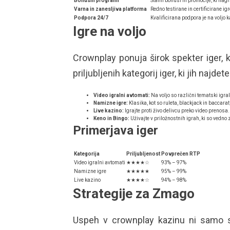
Bonusni programi
Stalni bonusi in promocije, ki nagr
Varna in zanesljiva platforma
Redno testirane in certificirane ig
Podpora 24/7
Kvalificirana podpora je na voljo k
Igre na voljo
Crownplay ponuja širok spekter iger, 
priljubljenih kategorij iger, ki jih najdete
Video igralni avtomati:
Na voljo so različni tematski igral
Namizne igre:
Klasika, kot so ruleta, blackjack in baccarat
Live kazino:
Igrajte proti živo delivcu preko video prenosa.
Keno in Bingo:
Uživajte v priložnostnih igrah, ki so vedno
Primerjava iger
Kategorija
Priljubljenost
Povprečen RTP
Video igralni avtomati
★★★★☆
93% – 97%
Namizne igre
★★★★★
95% – 99%
Live kazino
★★★★☆
94% – 98%
Strategije za Zmago
Uspeh v crownplay kazinu ni samo st