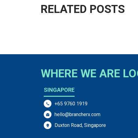
RELATED POSTS
WHERE WE ARE L
SINGAPORE
+65 9760 1919
hello@brancherx.com
Duxton Road, Singapore