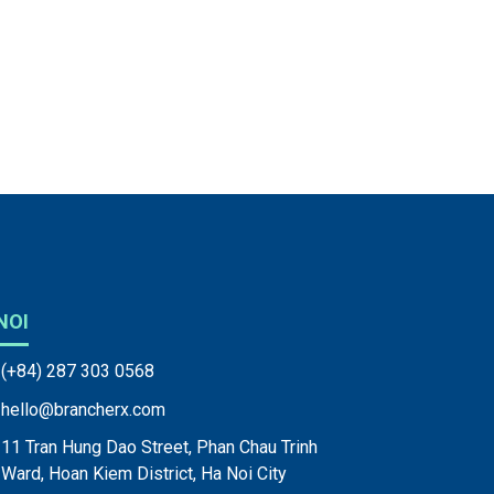
NOI
(+84) 287 303 0568
hello@brancherx.com
11 Tran Hung Dao Street, Phan Chau Trinh
Ward, Hoan Kiem District, Ha Noi City