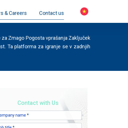
s & Careers
Contact us
je za Zmago Pogosta vprašanja Zaključek
st. Ta platforma za igranje se v zadnjih
Contact with Us