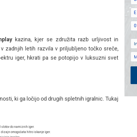
nplay
kazina, kjer se združita razb urljivost in
v zadnjih letih razvila v priljubljeno točko sreče,
pektru iger, hkrati pa se potopijo v luksuzni svet
ti, ki ga ločijo od drugih spletnih igralnic. Tukaj
od slotov do namiznih iger.
 dizajn omogočata hitro iskanje iger.