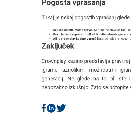
Pogosta vprašanja
Tukaj je nekaj pogostih vprašanj glede
Kakšne so minimalne stave?
Minimalne stave se razlikuje
Kako lahko dvignem dobitke?
Dobitke lahko dvignete s p
Ali je crownplay kazino varen?
Da, crownplay je licencira
Zaključek
Crownplay kazino predstavlja pravi raj 
igrami, raznolikimi možnostmi igra
generacij. Ne glede na to, ali ste 
nepozabno izkušnjo. Zato se potopite 