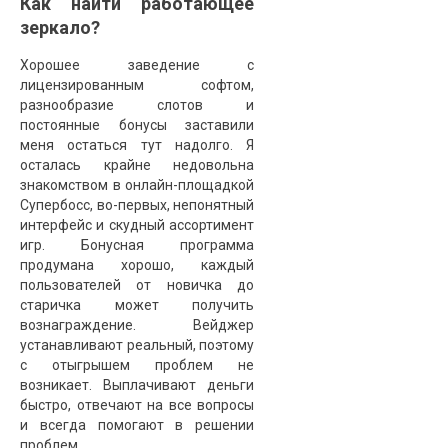
Как найти работающее
зеркало?
Хорошее заведение с
лицензированным софтом,
разнообразие слотов и
постоянные бонусы заставили
меня остаться тут надолго. Я
осталась крайне недовольна
знакомством в онлайн-площадкой
Супербосс, во-первых, непонятный
интерфейс и скудный ассортимент
игр. Бонусная программа
продумана хорошо, каждый
пользователей от новичка до
старичка может получить
вознаграждение. Вейджер
устанавливают реальный, поэтому
с отыгрышем проблем не
возникает. Выплачивают деньги
быстро, отвечают на все вопросы
и всегда помогают в решении
проблем.