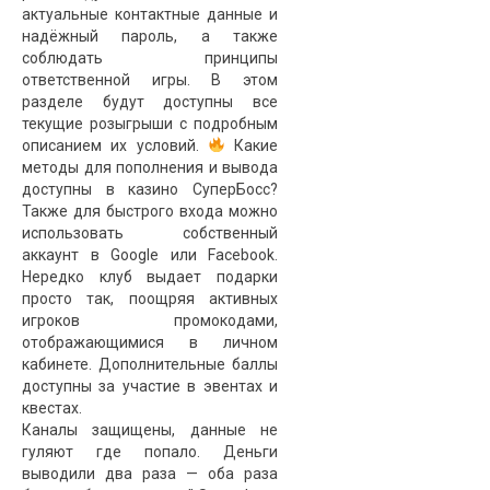
актуальные контактные данные и
надёжный пароль, а также
соблюдать принципы
ответственной игры. В этом
разделе будут доступны все
текущие розыгрыши с подробным
описанием их условий.
Какие
методы для пополнения и вывода
доступны в казино СуперБосс?
Также для быстрого входа можно
использовать собственный
аккаунт в Google или Facebook.
Нередко клуб выдает подарки
просто так, поощряя активных
игроков промокодами,
отображающимися в личном
кабинете. Дополнительные баллы
доступны за участие в эвентах и
квестах.
Каналы защищены, данные не
гуляют где попало. Деньги
выводили два раза — оба раза