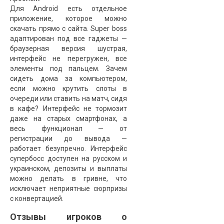
Для Android есть отдельное
приложение, которое можно
скачать прямо с сайта. Super boss
адаптирован под все гаджеты —
браузерная версия шустрая,
интерфейс не перегружен, все
элементы под пальцем. Зачем
сидеть дома за компьютером,
если можно крутить слоты в
очереди или ставить на матч, сидя
в кафе? Интерфейс не тормозит
даже на старых смартфонах, а
весь функционал — от
регистрации до вывода —
работает безупречно. Интерфейс
супербосс доступен на русском и
украинском, депозиты и выплаты
можно делать в гривне, что
исключает неприятные сюрпризы
с конвертацией.
Отзывы игроков о