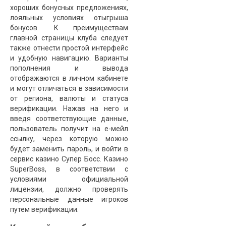
хороших бонусных предложениях,
лояльных условиях отыгрыша
бонусов. К преимуществам
главной страницы клуба следует
также отнести простой интерфейс
и удобную навигацию. Варианты
пополнения и вывода
отображаются в личном кабинете
и могут отличаться в зависимости
от региона, валюты и статуса
верификации. Нажав на него и
введя соответствующие данные,
пользователь получит на е-мейл
ссылку, через которую можно
будет заменить пароль, и войти в
сервис казино Супер Босс. Казино
SuperBoss, в соответствии с
условиями официальной
лицензии, должно проверять
персональные данные игроков
путем верификации.