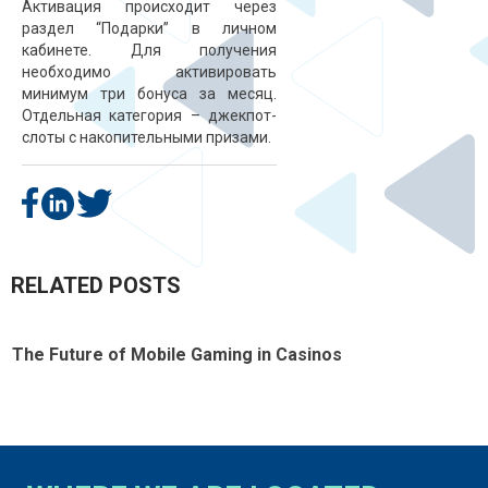
Активация происходит через
раздел “Подарки” в личном
кабинете. Для получения
необходимо активировать
минимум три бонуса за месяц.
Отдельная категория – джекпот-
слоты с накопительными призами.
RELATED POSTS
The Future of Mobile Gaming in Casinos
T
E