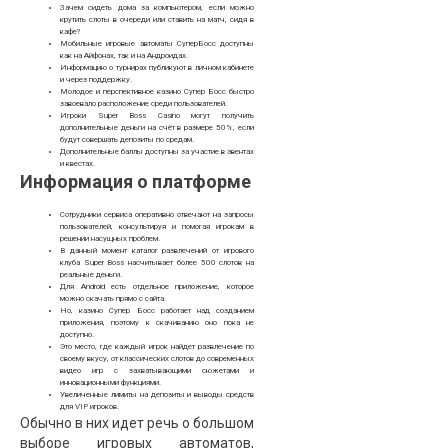
Зачем сидеть дома за компьютером, если можно
крутить слоты в очереди или ставить на матч, сидя в
кафе?
Мобильные игровые автоматы СуперБосс доступны
как на Айфонах, так и на Андроидах.
Информацию о турнирах публикуют в личном кабинете
и через поддержку.
Молодое и перспективное казино Супер Босс быстро
завоевало расположение среди пользователей.
Игроки Super Boss Casino могут получить
дополнительные деньги на счёт в размере 50%, если
будут совершать депозиты по средам.
Дополнительные баллы доступны за участие в эвентах
и квестах.
Информация о платформе
Сотрудники сервиса оперативно отвечают на запросы
пользователей, консультируя и помогая игрокам в
решении насущных проблем.
В данный момент каталог развлечений от игрового
клуба Super Boss насчитывает более 500 слотов на
реальные деньги.
Для Android есть отдельное приложение, которое
можно скачать прямо с сайта.
Но, казино Супер Босс работает над созданием
приложения, поэтому к скачиванию оно пока не
доступно.
Это место, где каждый игрок найдет развлечение по
своему вкусу, от классических слотов до современных
видео игр с захватывающими сюжетами и
инновационными функциями.
Увеличенные лимиты на депозиты и выводы средств
для VIP игроков.
Обычно в них идет речь о большом
выборе игровых автоматов,