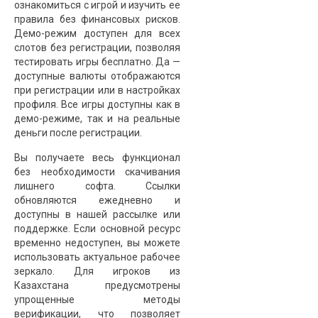
ознакомиться с игрой и изучить ее
правила без финансовых рисков.
Демо-режим доступен для всех
слотов без регистрации, позволяя
тестировать игры бесплатно. Да —
доступные валюты отображаются
при регистрации или в настройках
профиля. Все игры доступны как в
демо-режиме, так и на реальные
деньги после регистрации.
Вы получаете весь функционал
без необходимости скачивания
лишнего софта. Ссылки
обновляются ежедневно и
доступны в нашей рассылке или
поддержке. Если основной ресурс
временно недоступен, вы можете
использовать актуальное рабочее
зеркало. Для игроков из
Казахстана предусмотрены
упрощенные методы
верификации, что позволяет