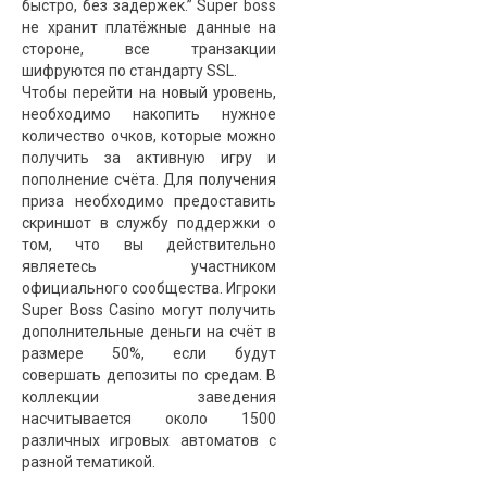
быстро, без задержек.” Super boss
не хранит платёжные данные на
стороне, все транзакции
шифруются по стандарту SSL.
Чтобы перейти на новый уровень,
необходимо накопить нужное
количество очков, которые можно
получить за активную игру и
пополнение счёта. Для получения
приза необходимо предоставить
скриншот в службу поддержки о
том, что вы действительно
являетесь участником
официального сообщества. Игроки
Super Boss Casino могут получить
дополнительные деньги на счёт в
размере 50%, если будут
совершать депозиты по средам. В
коллекции заведения
насчитывается около 1500
различных игровых автоматов с
разной тематикой.