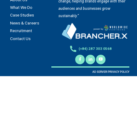
change, helping brands engage with their
What We Do
audiences and businesses grow
Case Studies
sustainably.”
News & Careers
Recruitment
Contact Us
(+84) 287 303 0568
AD SERVER PRIVACY POLICY