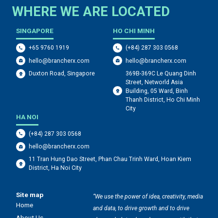
WHERE WE ARE LOCATED
SINGAPORE
HO CHI MINH
+65 9760 1919
(+84) 287 303 0568
hello@brancherx.com
hello@brancherx.com
369B-369C Le Quang Dinh
Duxton Road, Singapore
Street, Networld Asia
Building, 05 Ward, Binh
Thanh District, Ho Chi Minh
City
HA NOI
(+84) 287 303 0568
hello@brancherx.com
11 Tran Hung Dao Street, Phan Chau Trinh Ward, Hoan Kiem
District, Ha Noi City
Site map
“We use the power of idea, creativity, media
Home
and data, to drive growth and to drive
About Us