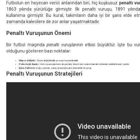
Futbolun en heyecan verici anlarından biri, hiç kuşkusuz
penaltı v
1863 yılında yürürlüğe girmiştir. İlk penaltı vuruşu, 1891 yılı
kullanıma girmiştir. Bu kural, takımların daha iyi bir şans elde et
zamanda kalecilere de zor anlar yaşatmaktadır.
Penaltı Vuruşunun Önemi
Bir futbol maçında
penaltı vuruşlarının
etkisi büyüktür. İşte bu vu
olduğunu gösteren bazı noktalar:
Maçın Gidişatı:
Skoru değiştirebilir ve maçı kazandırabilir.
Psikolojik Baskı:
Hem oyuncular hem de
penalty shoot out casino
kaleciler üzerinde ciddi bir baskı yaratır.
Şans Faktörü:
Çoğu zaman, vuruş sırasında şans önemli bir rol oynar.
Penaltı Vuruşunun Stratejileri