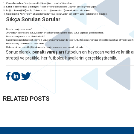
Vuruş Mesafesi:
Vuruşu gerçekleştireceğiniz mesafeyi iyi ayarlayın.
Kendi Hedeflerinizi Belirleyin:
Hedefler koyarak bu hedefe ulaşmak için çalışmalar yapın.
Doğru Tekniği Öğrenin:
Teknik açıdan doğru vuruşları öğrenerek denemeler yapın.
Geri Bildirim Alın:
Takım arkadaşlarınızdan veya koçunuzdan geri bildirim alarak gelişiminizi hızlandırın.
Sıkça Sorulan Sorular
Penaltı vuruşu nasıl yapılır?
Oyuncunun kaleye karşı durup, kalenin ortasına ya da köşesine doğru vuruş yapması gerekmektedir.
Penaltı vuruşlarında kural ihlalleri nelerdir?
Kaleci vuruş anında hareket edemez, vuruş atan oyuncunun da topa vurduktan sonra herhangi bir şekilde müdahale etmesi yasaktır
Penaltı vuruşu üzerinde kim karar verir?
Hakem, bir faul gerçekleştiğinde penaltı vuruşunu vererek karar çıkartmaktadır.
Sonuç olarak,
penaltı vuruşları
futbolun en heyecan verici ve kritik a
strateji ve pratikle, her futbolcu hayallerini gerçekleştirebilir.
RELATED POSTS