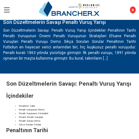
TR
Son Düzeltmelerin Savaşı Penaltı Vuruş Yarışı
Son Düzeltmelerin Savaşı: Penaltı Vuruş Yarışı İçindekiler Penaltının Tarihi
Penaltı Vuruşunun Önemi Penaltı Vuruşunun Stratejileri Efsane Penaltı
Vuruşları Penaltı Vuruşu Demo Sıkça Sorulan Sorular Penaltının Tarihi
Futbolun en heyecan verici anlarından biri, hiç kuşkusuz penaltı vuruşudur.
Penaltı kuralı 1863 yılında yürürlüğe girmiştir. İlk penaltı vuruşu, 1891 yılında
oynanan bir maçta kullanıma girmiştir. Bu kural, takımların […]
Son Düzeltmelerin Savaşı: Penaltı Vuruş Yarışı
İçindekiler
Penaltının Tarihi
Penaltı Vuruşunun Önemi
Penaltı Vuruşunun Stratejileri
Efsane Penaltı Vuruşları
Penaltı Vuruşu Demo
Sıkça Sorulan Sorular
Penaltının Tarihi