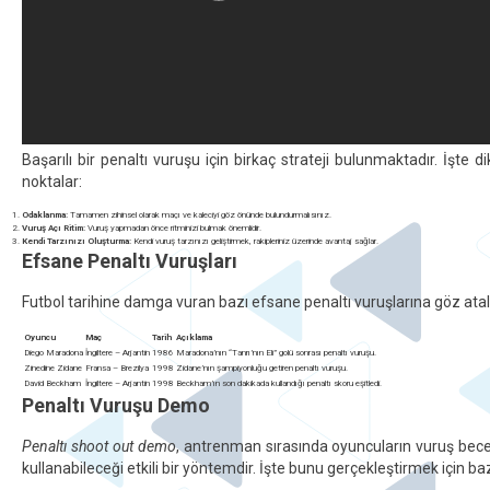
Başarılı bir penaltı vuruşu için birkaç strateji bulunmaktadır. İşte
noktalar:
Odaklanma:
Tamamen zihinsel olarak maçı ve kaleciyi göz önünde bulundurmalısınız.
Vuruş Açı Ritim:
Vuruş yapmadan önce ritminizi bulmak önemlidir.
Kendi Tarzınızı Oluşturma:
Kendi vuruş tarzınızı geliştirmek, rakipleriniz üzerinde avantaj sağlar.
Efsane Penaltı Vuruşları
Futbol tarihine damga vuran bazı efsane penaltı vuruşlarına göz ata
Oyuncu
Maç
Tarih
Açıklama
Diego Maradona
İngiltere – Arjantin
1986
Maradona’nın “Tanrı’nın Eli” golü sonrası penaltı vuruşu.
Zinedine Zidane
Fransa – Brezilya
1998
Zidane’nın şampiyonluğu getiren penaltı vuruşu.
David Beckham
İngiltere – Arjantin
1998
Beckham’ın son dakikada kullandığı penaltı skoru eşitledi.
Penaltı Vuruşu Demo
Penaltı shoot out demo
, antrenman sırasında oyuncuların vuruş beceri
kullanabileceği etkili bir yöntemdir. İşte bunu gerçekleştirmek için ba