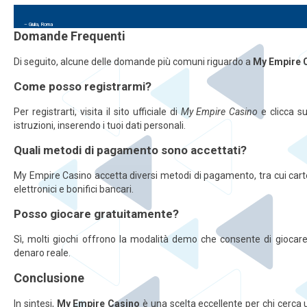
– Giulia, Roma
Domande Frequenti
Di seguito, alcune delle domande più comuni riguardo a
My Empire 
Come posso registrarmi?
Per registrarti, visita il sito ufficiale di
My Empire Casino
e clicca su
istruzioni, inserendo i tuoi dati personali.
Quali metodi di pagamento sono accettati?
My Empire Casino accetta diversi metodi di pagamento, tra cui carte 
elettronici e bonifici bancari.
Posso giocare gratuitamente?
Sì, molti giochi offrono la modalità demo che consente di gioc
denaro reale.
Conclusione
In sintesi,
My Empire Casino
è una scelta eccellente per chi cerca 