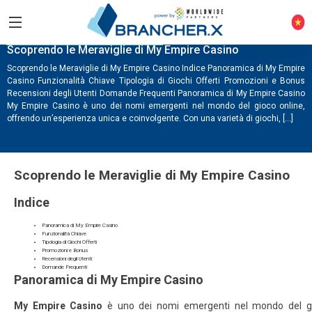
MYEMPIRECASINOITALIA.COM
Scoprendo le Meraviglie di My Empire Casino
Scoprendo le Meraviglie di My Empire Casino Indice Panoramica di My Empire
Casino Funzionalità Chiave Tipologia di Giochi Offerti Promozioni e Bonus
Recensioni degli Utenti Domande Frequenti Panoramica di My Empire Casino
My Empire Casino è uno dei nomi emergenti nel mondo del gioco online,
offrendo un’esperienza unica e coinvolgente. Con una varietà di giochi, […]
Scoprendo le Meraviglie di My Empire Casino
Indice
Panoramica di My Empire Casino
Funzionalità Chiave
Tipologia di Giochi Offerti
Promozioni e Bonus
Recensioni degli Utenti
Domande Frequenti
Panoramica di My Empire Casino
My Empire Casino
è uno dei nomi emergenti nel mondo del gi