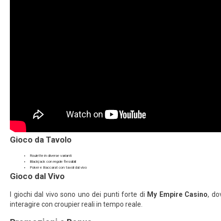
Gioco da Tavolo
Roulette in diverse varianti
Blackjack con regole flessibili
Poker e Baccarat con tavoli dal vivo
Gioco dal Vivo
I giochi dal vivo sono uno dei punti forte di
My Empire Casino
, do
interagire con croupier reali in tempo reale.