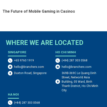
The Future of Mobile Gaming in Casinos
T
E
WHERE WE ARE LOCATED
SINGAPORE
HO CHI MINH
+65 9760 1919
(+84) 287 303 0568
hello@brancherx.com
hello@brancherx.com
369B-369C Le Quang Dinh
Duxton Road, Singapore
Street, Networld Asia
Building, 05 Ward, Binh
Thanh District, Ho Chi Minh
City
HA NOI
(+84) 287 303 0568