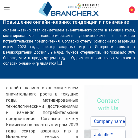
CASINO4
Повышение онлайн -казино: тенденции и понимание
онлайн -казино стал свидетелем значительного роста в текущие годы,
мотивированные технологическими достижениями и изменяя
потребительские предпочтения. Согласно отчету Комиссии по азартным
играм 2023 года, сектор азартных игр в Интернете только в
Великобритании достиг 6,9 млрд. Фунтов стерлингов, что показало 30%
больше, чем в предыдущем году. . Одним из влиятельных человек в
области онлайн -игр является […]
онлайн -казино стал свидетелем
значительного роста в текущие
Contact
годы, мотивированные
технологическими достижениями
with Us
и изменяя потребительские
предпочтения. Согласно отчету
Комиссии по азартным играм 2023
года, сектор азартных игр в
Интернете только в