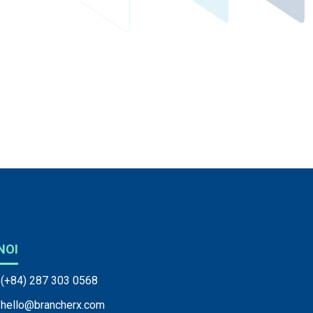
NOI
(+84) 287 303 0568
hello@brancherx.com