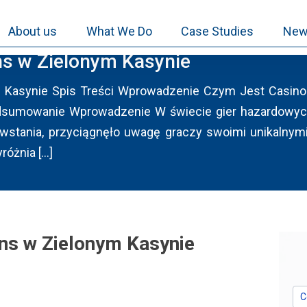
About us
What We Do
Case Studies
New
ns w Zielonym Kasynie
 Kasynie Spis Treści Wprowadzenie Czym Jest Casino 
odsumowanie Wprowadzenie W świecie gier hazardowych
stania, przyciągnęło uwagę graczy swoimi unikalnymi
różnia […]
ns w Zielonym Kasynie