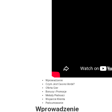
Wprowadzenie
Czym Jest Casino Verde?
Oferta Gier
Bonusy i Promocje
Metody Płatności
Wsparcie Klienta
Podsumowanie
Wprowadzenie