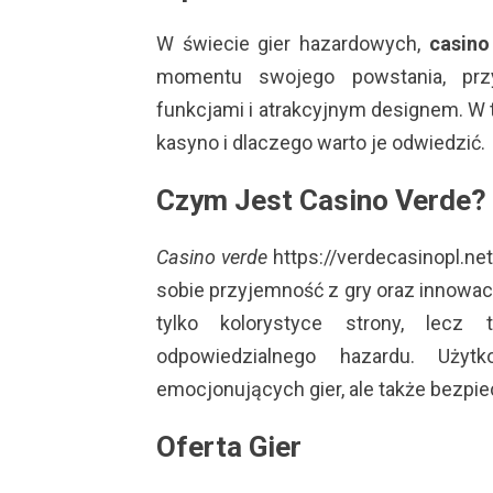
W świecie gier hazardowych,
casino
momentu swojego powstania, prz
funkcjami i atrakcyjnym designem. W t
kasyno i dlaczego warto je odwiedzić.
Czym Jest Casino Verde?
Casino verde
https://verdecasinopl.net
sobie przyjemność z gry oraz innowa
tylko kolorystyce strony, lecz 
odpowiedzialnego hazardu. Uży
emocjonujących gier, ale także bezpi
Oferta Gier