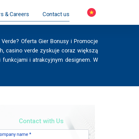
s & Careers
Contact us
Verde? Oferta Gier Bonusy i Promocje
, casino verde zyskuje coraz większą
 funkcjami i atrakcyjnym designem. W
Contact with Us