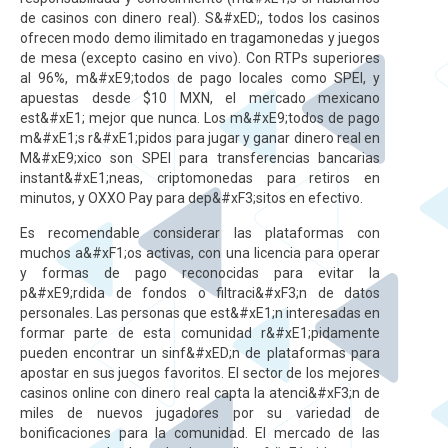
de casinos con dinero real). S&#xED;, todos los casinos
ofrecen modo demo ilimitado en tragamonedas y juegos
de mesa (excepto casino en vivo). Con RTPs superiores
al 96%, m&#xE9;todos de pago locales como SPEI, y
apuestas desde $10 MXN, el mercado mexicano
est&#xE1; mejor que nunca. Los m&#xE9;todos de pago
m&#xE1;s r&#xE1;pidos para jugar y ganar dinero real en
M&#xE9;xico son SPEI para transferencias bancarias
instant&#xE1;neas, criptomonedas para retiros en
minutos, y OXXO Pay para dep&#xF3;sitos en efectivo.
Es recomendable considerar las plataformas con
muchos a&#xF1;os activas, con una licencia para operar
y formas de pago reconocidas para evitar la
p&#xE9;rdida de fondos o filtraci&#xF3;n de datos
personales. Las personas que est&#xE1;n interesadas en
formar parte de esta comunidad r&#xE1;pidamente
pueden encontrar un sinf&#xED;n de plataformas para
apostar en sus juegos favoritos. El sector de los mejores
casinos online con dinero real capta la atenci&#xF3;n de
miles de nuevos jugadores por su variedad de
bonificaciones para la comunidad. El mercado de las