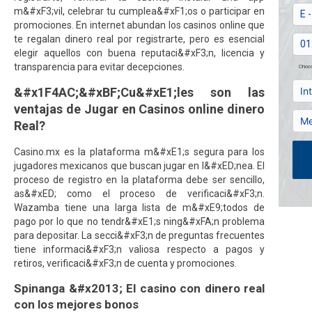
m&#xF3;vil, celebrar tu cumplea&#xF1;os o participar en
promociones. En internet abundan los casinos online que
te regalan dinero real por registrarte, pero es esencial
elegir aquellos con buena reputaci&#xF3;n, licencia y
transparencia para evitar decepciones.
Choos
&#x1F4AC;&#xBF;Cu&#xE1;les son las
ventajas de Jugar en Casinos online dinero
Real?
Casino.mx es la plataforma m&#xE1;s segura para los
jugadores mexicanos que buscan jugar en l&#xED;nea. El
proceso de registro en la plataforma debe ser sencillo,
as&#xED; como el proceso de verificaci&#xF3;n.
Wazamba tiene una larga lista de m&#xE9;todos de
pago por lo que no tendr&#xE1;s ning&#xFA;n problema
para depositar. La secci&#xF3;n de preguntas frecuentes
tiene informaci&#xF3;n valiosa respecto a pagos y
retiros, verificaci&#xF3;n de cuenta y promociones.
Spinanga &#x2013; El casino con dinero real
con los mejores bonos