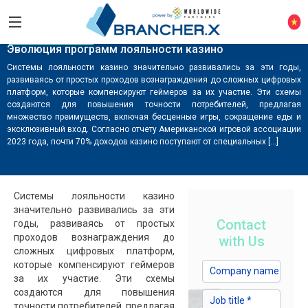
COMPANY NEWS
Эволюция программ лояльности казино
Системы лояльности казино значительно развивались за эти годы,
развиваясь от простых проходов вознаграждения до сложных цифровых
платформ, которые компенсируют геймеров за их участие. Эти схемы
создаются для повышения точности потребителей, предлагая
множество преимуществ, включая бесценные игры, сокращение еды и
эксклюзивный вход. Согласно отчету Американской игровой ассоциации
2023 года, почти 70% доходов казино поступают от специальных […]
Системы лояльности казино
значительно развивались за эти
Contact
годы, развиваясь от простых
проходов вознаграждения до
with Us
сложных цифровых платформ,
которые компенсируют геймеров
за их участие. Эти схемы
создаются для повышения
точности потребителей, предлагая