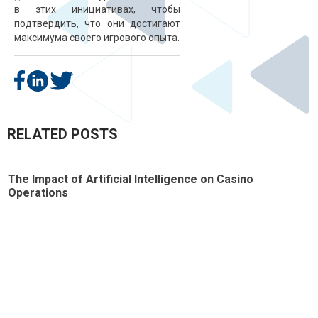
в этих инициативах, чтобы
подтвердить, что они достигают
максимума своего игрового опыта.
RELATED POSTS
The Impact of Artificial Intelligence on Casino
T
Operations