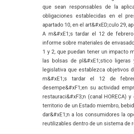
que sean responsables de la aplic
obligaciones establecidas en el pr
apartado 10, en el art&#xED;culo 29, ap
A m&#xE1;s tardar el 12 de febrero
informe sobre materiales de envasado,
1 y 2, que puedan tener un impacto m
las bolsas de pl&#xE1;stico ligeras
legislativa que establezca objetivos 
m&#xE1;s tardar el 12 de febrer
desempe&#xF1;en su actividad empres
restauraci&#xF3;n (canal HORECA) y q
territorio de un Estado miembro, bebi
dar&#xE1;n a los consumidores la op
reutilizables dentro de un sistema de r