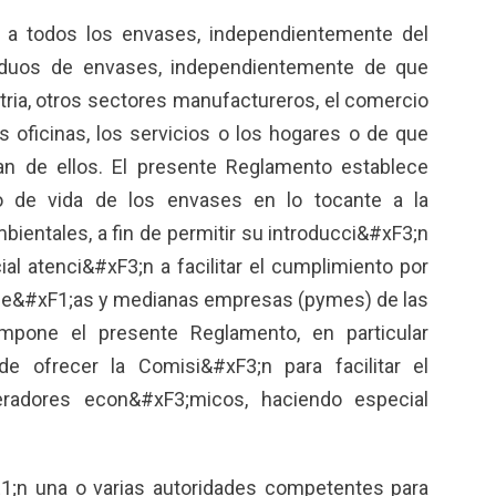
e a todos los envases, independientemente del
esiduos de envases, independientemente de que
stria, otros sectores manufactureros, el comercio
as oficinas, los servicios o los hogares o de que
n de ellos. El presente Reglamento establece
clo de vida de los envases en lo tocante a la
bientales, a fin de permitir su introducci&#xF3;n
l atenci&#xF3;n a facilitar el cumplimiento por
que&#xF1;as y medianas empresas (pymes) de las
impone el presente Reglamento, en particular
e ofrecer la Comisi&#xF3;n para facilitar el
radores econ&#xF3;micos, haciendo especial
;n una o varias autoridades competentes para