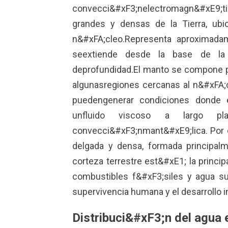
convecci&#xF3;nelectromagn&#xE9;t
grandes y densas de la Tierra, ubi
n&#xFA;cleo.Representa aproximada
seextiende desde la base de la 
deprofundidad.El manto se compone p
algunasregiones cercanas al n&#xFA;c
puedengenerar condiciones donde 
unfluido viscoso a largo p
convecci&#xF3;nmant&#xE9;lica. Por 
delgada y densa, formada principalm
corteza terrestre est&#xE1; la princi
combustibles f&#xF3;siles y agua s
supervivencia humana y el desarrollo in
Distribuci&#xF3;n del agua e