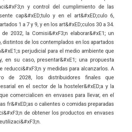
aci&#xF3;n y control del cumplimiento de las
esente cap&#xED;tulo y en el art&#xED;culo 6,
artados 1 a 7 y 9, y en los art&#xED;culos 30 a 34.
 de 2032, la Comisi&#xF3;n elaborar&#xE1; un
 distintos de los contemplados en los apartados
&#xE1;s perjudicial para el medio ambiente que
 y, en su caso, presentar&#xE1; una propuesta
de reducci&#xF3;n y medidas para alcanzarlos. A
o de 2028, los distribuidores finales que
arial en el sector de la hosteler&#xED;a y la
ue comercialicen en envases para llevar, en el
das fr&#xED;as o calientes o comidas preparadas
ci&#xF3;n de obtener los productos en envases
eutilizaci&#xF3;n.