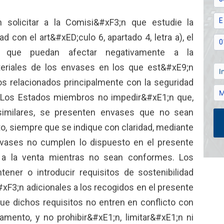
solicitar a la Comisi&#xF3;n que estudie la
ad con el art&#xED;culo 6, apartado 4, letra a), el
 que puedan afectar negativamente a la
ateriales de los envases en los que est&#xE9;n
os relacionados principalmente con la seguridad
 Los Estados miembros no impedir&#xE1;n que,
 similares, se presenten envases que no sean
, siempre que se indique con claridad, mediante
envases no cumplen lo dispuesto en el presente
a la venta mientras no sean conformes. Los
ner o introducir requisitos de sostenibilidad
#xF3;n adicionales a los recogidos en el presente
e dichos requisitos no entren en conflicto con
amento, y no prohibir&#xE1;n, limitar&#xE1;n ni