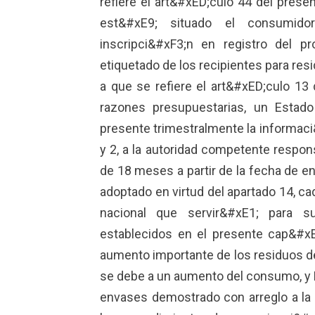
refiere el art&#xED;culo 44 del pres
est&#xE9; situado el consumid
inscripci&#xF3;n en registro del p
etiquetado de los recipientes para res
a que se refiere el art&#xED;culo 13
razones presupuestarias, un Estad
presente trimestralmente la informaci&
y 2, a la autoridad competente respon
de 18 meses a partir de la fecha de e
adoptado en virtud del apartado 14, c
nacional que servir&#xE1; para su
establecidos en el presente cap&#xE
aumento importante de los residuos de
se debe a un aumento del consumo, y 
envases demostrado con arreglo a la