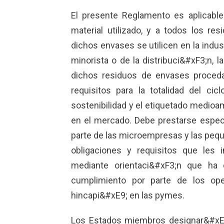
El presente Reglamento es aplicabl
material utilizado, y a todos los r
dichos envases se utilicen en la indu
minorista o de la distribuci&#xF3;n, l
dichos residuos de envases proceda
requisitos para la totalidad del ci
sostenibilidad y el etiquetado medioam
en el mercado. Debe prestarse especia
parte de las microempresas y las pe
obligaciones y requisitos que les 
mediante orientaci&#xF3;n que ha d
cumplimiento por parte de los ope
hincapi&#xE9; en las pymes.
Los Estados miembros designar&#xE1