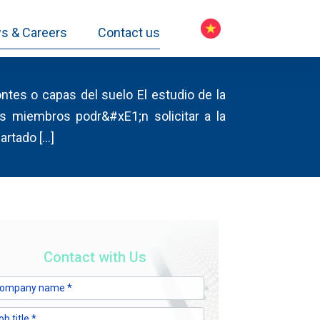
s & Careers
Contact us
zontes o capas del suelo El estudio de la
os miembros podr&#xE1;n solicitar a la
artado […]
Contact with Us