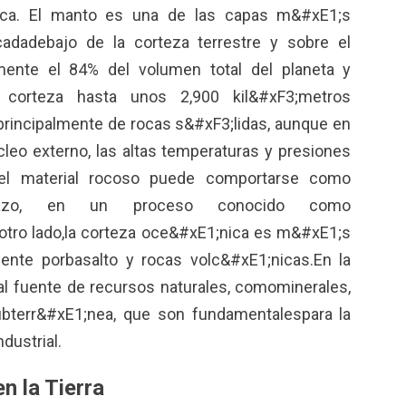
ica. El manto es una de las capas m&#xE1;s
cadadebajo de la corteza terrestre y sobre el
mente el 84% del volumen total del planeta y
corteza hasta unos 2,900 kil&#xF3;metros
rincipalmente de rocas s&#xF3;lidas, aunque en
leo externo, las altas temperaturas y presiones
el material rocoso puede comportarse como
lazo, en un proceso conocido como
otro lado,la corteza oce&#xE1;nica es m&#xE1;s
ente porbasalto y rocas volc&#xE1;nicas.En la
pal fuente de recursos naturales, comominerales,
ubterr&#xE1;nea, que son fundamentalespara la
dustrial.
n la Tierra