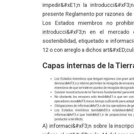
impedir&#xE1;n la introducci&#xF3
presente Reglamento por razones de i
Los Estados miembros no prohibir&
introducci&#xF3;n en el mercado
sostenibilidad, etiquetado e informac
12 o con arreglo a dichos art&#xED;cul
Capas internas de la Tierr
Los Estados miembros que tengan regiones con gran activ
devoluci&#xF3;n y retorno permitan la recogida de envases
miembros de que se trate en puntos de recogida designados
Conocer la estructura de la Tierra es fundamental para ent
No obstante, los envases solo tendr&#xE1;n que ser confo
operadores econ&#xF3;micos tiempo suficiente para adap
Obligaciones de informaci&#xF3;n de los operadores de g
Los Estados miembros tambi&#xE9;n establecer&#xE1;
informaci&#xF3;n que habr&#xE1;n de proporcionar los 
productor a tal efecto.
A) informaci&#xF3;n sobre la inscripc