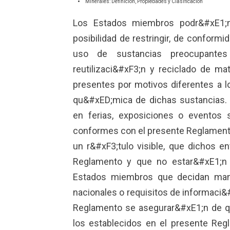
Minerales: Definición, Propiedades y Clasificación
Los Estados miembros podr&#xE1;n 
posibilidad de restringir, de conformid
uso de sustancias preocupantes
reutilizaci&#xF3;n y reciclado de m
presentes por motivos diferentes a l
qu&#xED;mica de dichas sustancias.
en ferias, exposiciones o eventos
conformes con el presente Reglamento
un r&#xF3;tulo visible, que dichos 
Reglamento y que no estar&#xE1;n 
Estados miembros que decidan mante
nacionales o requisitos de informaci&
Reglamento se asegurar&#xE1;n de qu
los establecidos en el presente Regl