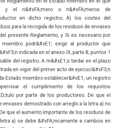
ente Reglamento en el Estado miembro en el que
or y el n&#xFA;mero o n&#xFA;meros de
roductor en dicho registro; A) los costes del
iduos para la recogida de los residuos de envases
 del presente Reglamento, y Si es necesario por
o miembro podr&#xE1; exigir al productor que
#xF3;n indicada en el anexo IX, parte B, puntos 1
sable del registro. A m&#xE1;s tardar en el plazo
ntrada en vigor del primer acto de ejecuci&#xF3;n
ada Estado miembro establecer&#xE1; un registro
pervisar el cumplimiento de los requisitos
D;tulo por parte de los productores. De que el
 envases demostrado con arreglo a la letra a) no
De que el aumento importante de los residuos de
 letra a) se debe &#xFA;nicamente a cambios en