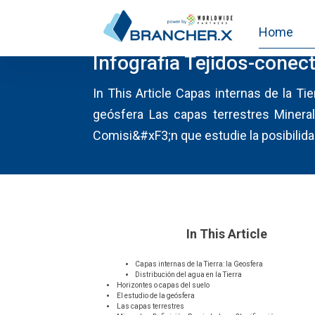
Home
PROYECTOGEOSFERA.ES
Infografia Tejidos-conec
In This Article Capas internas de la Tie
geósfera Las capas terrestres Mineral
Comisi&#xF3;n que estudie la posibilidad
In This Article
Capas internas de la Tierra: la Geosfera
Distribución del agua en la Tierra
Horizontes o capas del suelo
El estudio de la geósfera
Las capas terrestres