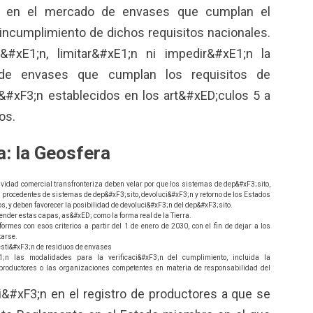
;n en el mercado de envases que cumplan el
ncumplimiento de dichos requisitos nacionales.
#xE1;n, limitar&#xE1;n ni impedir&#xE1;n la
 de envases que cumplan los requisitos de
i&#xF3;n establecidos en los art&#xED;culos 5 a
os.
a: la Geosfera
idad comercial transfronteriza deben velar por que los sistemas de dep&#xF3;sito,
 procedentes de sistemas de dep&#xF3;sito, devoluci&#xF3;n y retorno de los Estados
, y deben favorecer la posibilidad de devoluci&#xF3;n del dep&#xF3;sito.
ender estas capas, as&#xED; como la forma real de la Tierra.
rmes con esos criterios a partir del 1 de enero de 2030, con el fin de dejar a los
tarse.
esti&#xF3;n de residuos de envases
n las modalidades para la verificaci&#xF3;n del cumplimiento, incluida la
productores o las organizaciones competentes en materia de responsabilidad del
i&#xF3;n en el registro de productores a que se