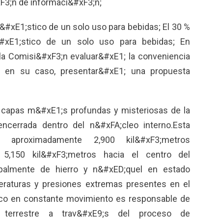
F3;n de informaci&#xF3;n;
pl&#xE1;stico de un solo uso para bebidas; El 30 %
#xE1;stico de un solo uso para bebidas; En
 la Comisi&#xF3;n evaluar&#xE1; la conveniencia
 en su caso, presentar&#xE1; una propuesta
s capas m&#xE1;s profundas y misteriosas de la
encerrada dentro del n&#xFA;cleo interno.Esta
 aproximadamente 2,900 kil&#xF3;metros
 5,150 kil&#xF3;metros hacia el centro del
ipalmente de hierro y n&#xED;quel en estado
peraturas y presiones extremas presentes en el
;lico en constante movimiento es responsable de
 terrestre a trav&#xE9;s del proceso de