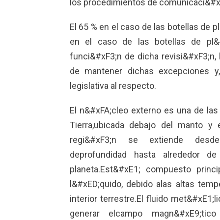
los procedimientos de comunicaci&#x
El 65 % en el caso de las botellas de 
en el caso de las botellas de pl&
funci&#xF3;n de dicha revisi&#xF3;n,
de mantener dichas excepciones y,
legislativa al respecto.
El n&#xFA;cleo externo es una de la
Tierra,ubicada debajo del manto y 
regi&#xF3;n se extiende desde
deprofundidad hasta alrededor de
planeta.Est&#xE1; compuesto princ
l&#xED;quido, debido alas altas tem
interior terrestre.El fluido met&#xE1
generar elcampo magn&#xE9;tico