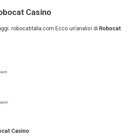
Robocat Casino
aggi.
robocatitalia.com
Ecco un’analisi di
Robocat
pianti.
.
egioni.
cat Casino
: