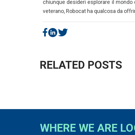
chiunque desideri esplorare il mondo d
veterano, Robocat ha qualcosa da offrir
RELATED POSTS
WHERE WE ARE L