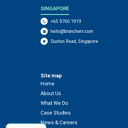
SINGAPORE
+65 9760 1919
hello@brancherx.com
Duxton Road, Singapore
Site map
Home
About Us
What We Do
Case Studies
News & Careers