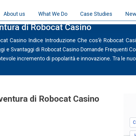
About us
What We Do
Case Studies
New
entura di Robocat Casino
obocat Casino Indice Introduzione Che cos’è Robocat Ca
ggi e Svantaggi di Robocat Casino Domande Frequenti Conc
otevole incremento di popolarità e innovazione. Tra le nu
vventura di Robocat Casino