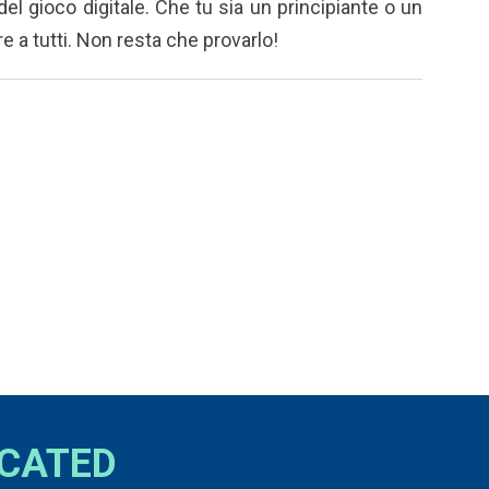
el gioco digitale. Che tu sia un principiante o un
e a tutti. Non resta che provarlo!
OCATED