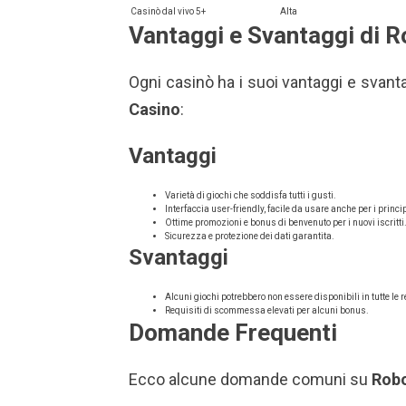
Casinò dal vivo
5+
Alta
Vantaggi e Svantaggi di 
Ogni casinò ha i suoi vantaggi e svant
Casino
:
Vantaggi
Varietà di giochi che soddisfa tutti i gusti.
Interfaccia user-friendly, facile da usare anche per i princi
Ottime promozioni e bonus di benvenuto per i nuovi iscritti
Sicurezza e protezione dei dati garantita.
Svantaggi
Alcuni giochi potrebbero non essere disponibili in tutte le r
Requisiti di scommessa elevati per alcuni bonus.
Domande Frequenti
Ecco alcune domande comuni su
Robo