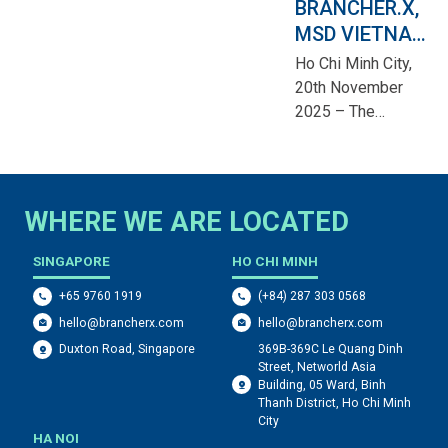
BRANCHER.X,
MSD VIETNAM
AND
I
Ho Chi Minh City,
H
MULLENLOWE
20th November
5
MISHRA
P
2025 – The
2
CELEBRATE
Gardasil 9 –
t
“Thank You from
Q
OUTSTANDING
Your Future Self”
V
WINS AT MMA
campaign, a
R
SMARTIES
WHERE WE ARE LOCATED
collaboration
E
VIETNAM AND
between MSD
B
SINGAPORE
HO CHI MINH
APAC 2025
Vietnam,
c
+65 9760 1919
(+84) 287 303 0568
BRANCHER.X and
a
hello@brancherx.com
hello@brancherx.com
MullenLowe
g
369B-369C Le Quang Dinh
Mishra, achieved
a
Duxton Road, Singapore
Street, Networld Asia
significant
m
Building, 05 Ward, Binh
recognition with
c
Thanh District, Ho Chi Minh
City
one major award at
i
HA NOI
MMA Smarties
c