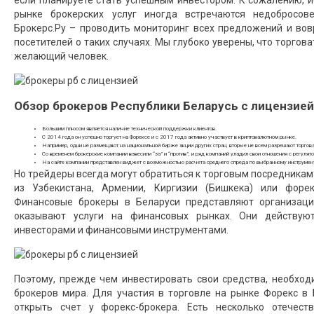
если планируете стать успешным инвестором. К сожалению, и
рынке брокерских услуг иногда встречаются недобросов
Брокерс.Ру – проводить мониторинг всех предложений и во
посетителей о таких случаях. Мы глубоко уверены, что торгов
желающий человек.
Обзор брокеров Республики Беларусь с лицензией
Большим плюсом является наличие технической поддержки клиентов.
С 2014 года он успешно торгует на Форексе и с 2017 года активно участвует в криптовалютном рынке.
Например, одни не размещают на национальной бирже акции других стран, вторые не всем разрешают торгов
Со временем брокерские компании взвесили “за” и “против”, и ряд компаний уладил свои отношения с регулят
На сайте компании представлен виджет с возможностью расчета среднего спреда по выбранному инструмент
Но трейдеры всегда могут обратиться к торговым посредникам 
из Узбекистана, Армении, Киргизии (Бишкека) или форе
Финансовые брокеры в Беларуси представляют организаци
оказывают услуги на финансовых рынках. Они действую
инвесторами и финансовыми инструментами.
Поэтому, прежде чем инвестировать свои средства, необход
брокеров мира. Для участия в торговле на рынке Форекс в
открыть счет у форекс-брокера. Есть несколько отечес