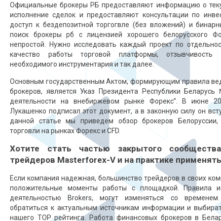
Официальные брокеры РБ предоставляют информацию о теку
исполнение сделок и предоставляют консультации по инве
доступ к бездепозитной торгогвле (без вложений) и бинар
поиск
брокеры рб с лицензией
хорошего белорусского Фо
непростой. Нужно исследовать каждый проект по отдельнос
качество работы торговой платформы, отзывчивость 
необходимого инструментария и так далее.
Основным государственным Актом, формирующим правила вед
брокеров, является Указ Президента Республики Беларусь
деятельности на внебиржевом рынке Форекс”. В июне 20
Лукашенко подписал этот документ, а в законную силу он всту
данной статье мы приведем обзор брокеров Белоруссии,
торговли на рынках Форекс и CFD.
Хотите стать частью закрытого сообщества
трейдеров Masterforex-V и на практике применять
Если компания надежная, большинство трейдеров в своих ко
положительные моменты работы с площадкой. Правила и 
деятельностью Brokers, могут изменяться со временем.
обратиться к актуальным источникам информации и выбира
нашего TOP рейтинга. Работа финансовых брокеров в Бела