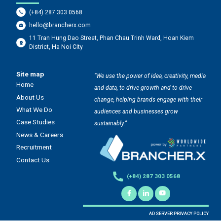
APAC 2025, in
t
(+84) 287 303 0568
addition to four
hello@brancherx.com
category awards
11 Tran Hung Dao Street, Phan Chau Trinh Ward, Hoan Kiem
and the Best in
District, Ha Noi City
Show title at MMA
Smarties Vietnam
Site map
“We use the power of idea, creativity, media
2025. The MMA
Home
and data, to drive growth and to drive
SMARTIES
About Us
change, helping brands engage with their
Awards honor
What We Do
audiences and businesses grow
influential global
Case Studies
sustainably.”
marketing
News & Careers
initiatives that
Recruitment
demonstrate
Contact Us
creativity,
effectiveness and
(+84) 287 303 0568
meaningful
contribution to
society.
AD SERVER PRIVACY POLICY