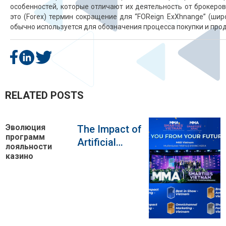
особенностей, которые отличают их деятельность от брокеров 
это (Forex) термин сокращение для “FOReign ExXhnange” (широ
обычно используется для обозначения процесса покупки и про
RELATED POSTS
Эволюция
o
The Impact of
программ
Artificial
лояльности
Intelligence on
казино
a
Casino
Operations