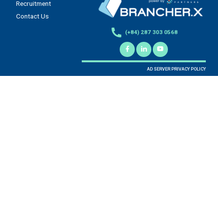
Recruitment
Contact Us
(+84) 287 303 0568
AD SERVER PRIVACY POLICY